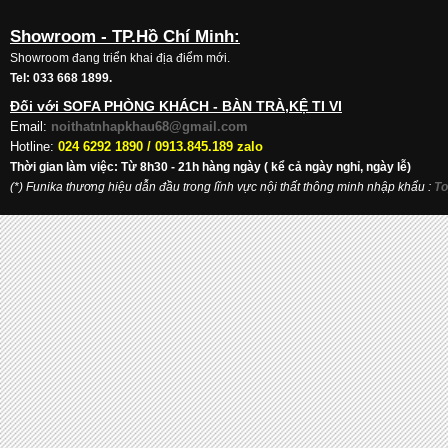
Showroom - TP.Hồ Chí Minh:
Showroom đang triển khai địa điểm mới.
Tel: 033 668 1899.
Đối với SOFA PHÒNG KHÁCH - BÀN TRÀ,KỆ TI VI
Email:
noithatnhapkhau68@gmail.com
Hotline:
024 6292 1890 /
0913.845.189 zalo
Thời gian làm việc: Từ 8h30 - 21h hàng ngày ( kể cả ngày nghỉ, ngày lễ)
(*) Funika thương hiệu dẫn đầu trong lĩnh vực nội thất thông minh nhập khẩu
:
To