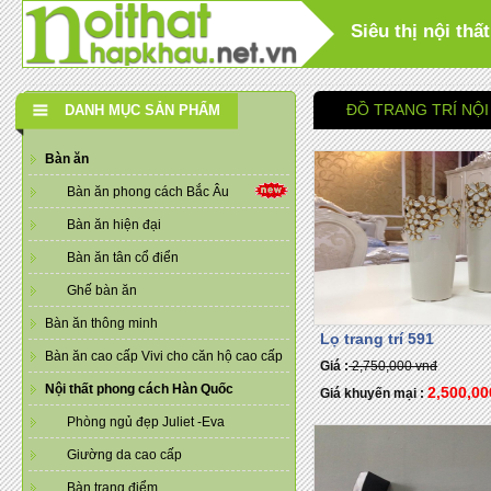
Siêu thị nội th
ĐỒ TRANG TRÍ NỘI
DANH MỤC SẢN PHẨM
Bàn ăn
Bàn ăn phong cách Bắc Âu
Bàn ăn hiện đại
Bàn ăn tân cổ điển
Ghế bàn ăn
Bàn ăn thông minh
Lọ trang trí 591
Bàn ăn cao cấp Vivi cho căn hộ cao cấp
Giá :
2,750,000 vnđ
Nội thất phong cách Hàn Quốc
2,500,0
Giá khuyến mại :
Phòng ngủ đẹp Juliet -Eva
Giường da cao cấp
Bàn trang điểm