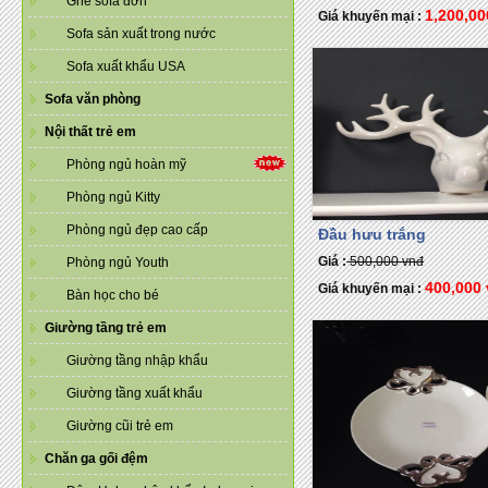
Ghế sofa đơn
1,200,0
Giá khuyến mại :
Sofa sản xuất trong nước
Sofa xuất khẩu USA
Sofa văn phòng
Nội thất trẻ em
Phòng ngủ hoàn mỹ
Phòng ngủ Kitty
Phòng ngủ đẹp cao cấp
Đầu hưu trắng
Giá :
500,000 vnđ
Phòng ngủ Youth
400,000
Giá khuyến mại :
Bàn học cho bé
Giường tầng trẻ em
Giường tầng nhập khẩu
Giường tầng xuất khẩu
Giường cũi trẻ em
Chăn ga gối đệm