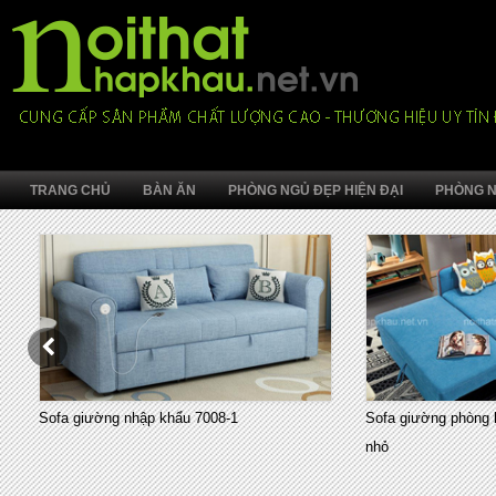
TRANG CHỦ
BÀN ĂN
PHÒNG NGỦ ĐẸP HIỆN ĐẠI
PHÒNG N
Sofa giường nhập khẩu 7008-1
Sofa giường phòng 
nhỏ