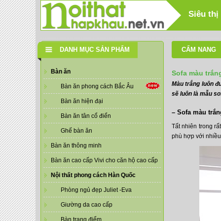
Siêu thị
DANH MỤC SẢN PHẨM
CẨM NANG
Bàn ăn
Sofa màu trắn
Màu trắng luôn đư
Bàn ăn phong cách Bắc Âu
sẽ luôn là mẫu so
Bàn ăn hiện đại
– Sofa màu trắn
Bàn ăn tân cổ điển
Tất nhiên trong r
Ghế bàn ăn
phù hợp với nhiề
Bàn ăn thông minh
Bàn ăn cao cấp Vivi cho căn hộ cao cấp
Nội thất phong cách Hàn Quốc
Phòng ngủ đẹp Juliet -Eva
Giường da cao cấp
Bàn trang điểm