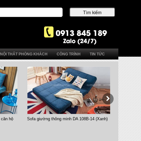
NỘI THẤT PHÒNG KHÁCH
CÔNG TRÌNH
TIN TỨC
 căn hộ
Sofa giường thông minh DA 108B-14 (Xanh)
Bàn ăn thô