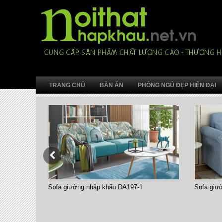
TRANG CHỦ
BÀN ĂN
PHÒNG NGỦ ĐẸP HIỆN ĐẠI
Sofa giường nhập khẩu DA197-1
Sofa giư