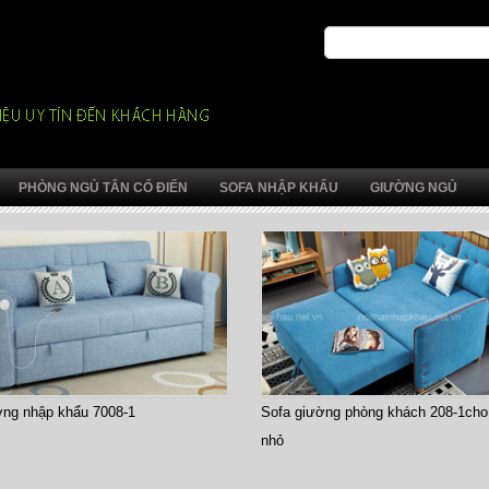
PHÒNG NGỦ TÂN CỔ ĐIỂN
SOFA NHẬP KHẨU
GIƯỜNG NGỦ
ờng nhập khẩu 7008-1
Sofa giường phòng khách 208-1cho
nhỏ