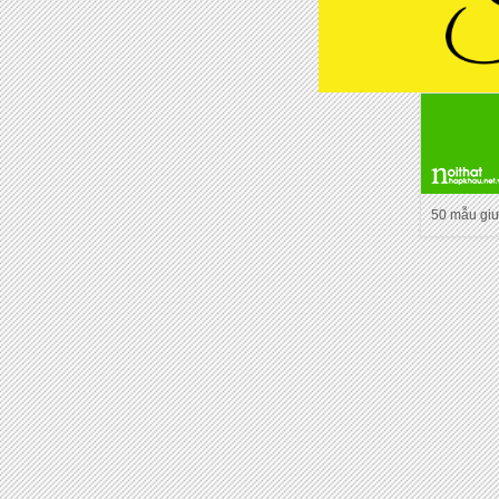
50 mẫu gi