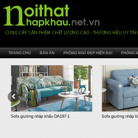
TRANG CHỦ
BÀN ĂN
PHÒNG NGỦ ĐẸP HIỆN ĐẠI
PHÒNG N
Sofa giường nhập khẩu DA197-1
Sofa giường nhập k