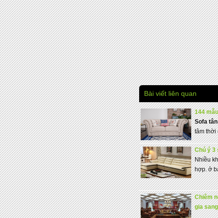
Bài viết liên quan
144 mẫu 
Sofa tân
tâm thời
Chú ý 3 
Nhiều kh
hợp. ở bà
Chiêm n
gia sang