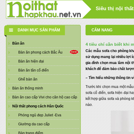
Siêu thị nội th
DANH MỤC SẢN PHẨM
CẨM NANG
Bàn ăn
4 tiêu chí cần biết kh
Các mẫu sofa cho phòng khá
Bàn ăn phong cách Bắc Âu
sử dụng mang lại nhiều lợi 
Bàn ăn hiện đại
gia đình chọn mua làm nội t
khách để đảm bảo chất lượng
Bàn ăn tân cổ điển
– Tìm hiểu những thông tin 
Ghế bàn ăn
Trước khi chọn mua một mẫu 
Bàn ăn thông minh
sofa cổ điển, sofa hiện đại
Bàn ăn cao cấp Vivi cho căn hộ cao cấp
kết hợp giữa sofa và phòng k
nào.
Nội thất phong cách Hàn Quốc
Phòng ngủ đẹp Juliet -Eva
Giường da cao cấp
Bàn trang điểm