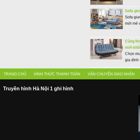
Sofa giư
Sofa giư
mới mẻ v
Cùng No
mới khô
Chọn mu
gia đình
TRANG CHỦ
HÌNH THỨC THANH TOÁN
VẬN CHUYỂN GIAO NHẬN
Truyền hình Hà Nội 1 ghi hình