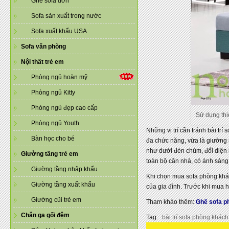
Ghế sofa đơn
Sofa sản xuất trong nước
Sofa xuất khẩu USA
Sofa văn phòng
Nội thất trẻ em
Phòng ngủ hoàn mỹ
Phòng ngủ Kitty
Phòng ngủ đẹp cao cấp
Sử dụng thi
Phòng ngủ Youth
Những vị trí cần tránh bài t
Bàn học cho bé
đa chức năng, vừa là giường 
như dưới đèn chùm, đối diện b
Giường tầng trẻ em
toàn bộ căn nhà, có ánh sáng
Giường tầng nhập khẩu
Khi chọn mua sofa phòng khác
Giường tầng xuất khẩu
của gia đình. Trước khi mua 
Giường cũi trẻ em
Tham khảo thêm:
Ghế sofa ph
Chăn ga gối đệm
Tag:
bài trí sofa phòng khách