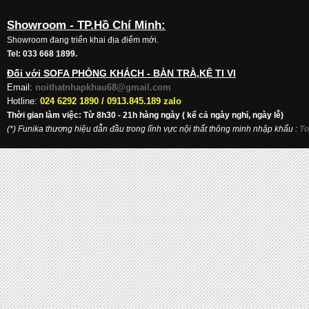
Showroom - TP.Hồ Chí Minh:
Showroom đang triển khai địa điểm mới.
Tel: 033 668 1899.
Đối với SOFA PHÒNG KHÁCH - BÀN TRÀ,KỆ TI VI
Email:
noithatnhapkhau68@gmail.com
Hotline:
024 6292 1890 /
0913.845.189 zalo
Thời gian làm việc: Từ 8h30 - 21h hàng ngày ( kể cả ngày nghỉ, ngày lễ)
(*) Funika thương hiệu dẫn đầu trong lĩnh vực nội thất thông minh nhập khẩu
:
To