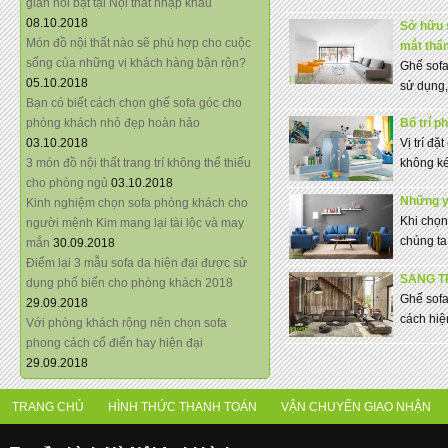
giãn nổi bật tại Nội thất nhập khẩu
08.10.2018
Sở hữu s
Món đồ nội thất nào sẽ phù hợp cho cuộc
mắt thẩ
sống của những vị khách hàng bận rộn?
Ghế sof
05.10.2018
sử dụng, 
Bạn có biết cách chọn ghế sofa góc cho
phòng khách nhỏ đẹp hoàn hảo
Bố trí p
03.10.2018
Vị trí đặt
3 món đồ nội thất trang trí không thể thiếu
không ké
cho phòng ngủ
03.10.2018
Những y
Kinh nghiệm chọn sofa phòng khách cho
Khi chọn
người mệnh Kim mang lại tài lộc và may
chúng ta 
mắn
30.09.2018
Điểm lại 3 mẫu sofa da hiện đại được sử
SANG TR
dụng phổ biến cho phòng khách 2018
Ghế sofa
29.09.2018
cách hiệ
Với phòng khách rộng nên chọn sofa
phong cách cổ điển hay hiện đại
29.09.2018
TRANG CHỦ
HÌNH THỨC THANH TOÁN
VẬN CHUYỂN GIAO NHẬN