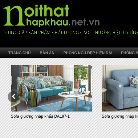
TRANG CHỦ
BÀN ĂN
PHÒNG NGỦ ĐẸP HIỆN ĐẠI
PHÒNG N
Sofa giường nhập khẩu DA197-1
Sofa giường nhập k