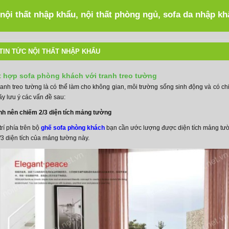
 nội thất nhập khẩu, nội thất phòng ngủ, sofa da nhập k
TIN TỨC NỘI THẤT NHẬP KHẨU
t hợp sofa phòng khách với tranh treo tường
anh treo tường là có thể làm cho không gian, môi trường sống sinh động và có chiề
ãy lưu ý các vấn đề sau:
anh nên chiếm 2/3 diện tích mảng tường
trí phía trên bộ
ghế sofa phòng khách
bạn cần ước lượng được diện tích mảng tườ
/3 diện tích của mảng tường này.