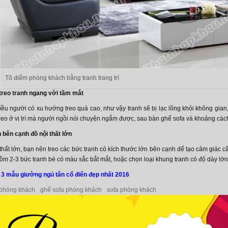
Tô điểm phòng khách bằng tranh trang trí
í treo tranh ngang với tầm mắt
ều người có xu hướng treo quá cao, như vậy tranh sẽ bị lạc lõng khỏi không gia
reo ở vị trí mà người ngồi nói chuyện ngắm được, sau bàn ghế sofa và khoảng cách 
h bên cạnh đồ nội thất lớn
hất lớn, bạn nên treo các bức tranh có kích thước lớn bên cạnh để tạo cảm giác câ
ồm 2-3 bức tranh bé có màu sắc bắt mắt, hoặc chọn loại khung tranh có độ dày lớ
 3 mẫu giường ngủ tân cổ điển đẹp nhất 2016
 phòng khách
ghế sofa phòng khách
sofa phòng khách