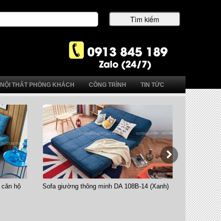
NỘI THẤT PHÒNG KHÁCH
CÔNG TRÌNH
TIN TỨC
ăn hộ
Sofa giường thông minh DA 108B-14 (Xanh)
Bàn ăn thông