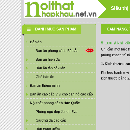
Siêu thị
DANH MỤC SẢN PHẨM
CẨM NANG
,
Bàn ăn
5 Lưu ý khi kế
Chỉ cần một bức tr
Bàn ăn phong cách Bắc Âu
phòng khách thì h
Bàn ăn hiện đại
1. Kích thước tr
Bàn ăn tân cổ điển
Khi treo tranh ở vị 
Ghế bàn ăn
kích thước bằng 2
Bàn ăn thông minh
Bàn ăn cao cấp Vivi cho căn hộ cao cấp
Nội thất phong cách Hàn Quốc
Phòng ngủ đẹp Juliet -Eva
Giường da cao cấp
Bàn trang điểm