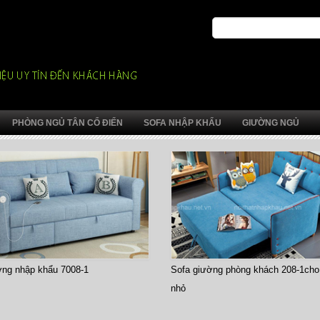
PHÒNG NGỦ TÂN CỔ ĐIỂN
SOFA NHẬP KHẨU
GIƯỜNG NGỦ
g nhập khẩu 7008-1
Sofa giường phòng khách 208-1cho c
nhỏ