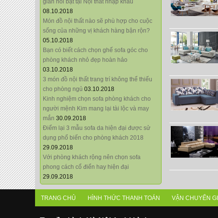
giãn nổi bật tại Nội thất nhập khẩu
08.10.2018
Món đồ nội thất nào sẽ phù hợp cho cuộc
sống của những vị khách hàng bận rộn?
05.10.2018
Bạn có biết cách chọn ghế sofa góc cho
phòng khách nhỏ đẹp hoàn hảo
03.10.2018
3 món đồ nội thất trang trí không thể thiếu
cho phòng ngủ
03.10.2018
Kinh nghiệm chọn sofa phòng khách cho
người mệnh Kim mang lại tài lộc và may
mắn
30.09.2018
Điểm lại 3 mẫu sofa da hiện đại được sử
dụng phổ biến cho phòng khách 2018
29.09.2018
Với phòng khách rộng nên chọn sofa
phong cách cổ điển hay hiện đại
29.09.2018
TRANG CHỦ
HÌNH THỨC THANH TOÁN
VẬN CHUYỂN G