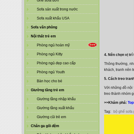
Ghế sofa đơn
Sofa sản xuất trong nước
Sofa xuất khẩu USA
Sofa văn phòng
Nội thất trẻ em
Phòng ngủ hoàn mỹ
Phòng ngủ Kitty
4. Nên chọn vị tr
Phòng ngủ đẹp cao cấp
Thông thường, nhi
khách, tranh nên t
Phòng ngủ Youth
5. Cách treo tran
Bàn học cho bé
Với những đồ nội t
Giường tầng trẻ em
treo thành nhóm g
Giường tầng nhập khẩu
>>Khám phá:
Top
Giường tầng xuất khẩu
Tag:
bộ ghế sofa
Giường cũi trẻ em
Chăn ga gối đệm