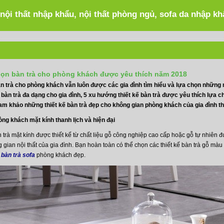
 nội thất nhập khẩu, nội thất phòng ngủ, sofa da nhập k
ọn bàn trà cho phòng khách được yêu thích năm 2018
àn trà cho phòng khách vẫn luôn được các gia đình tìm hiểu và lựa chọn những 
bàn trà đa dạng cho gia đình, 5 xu hướng thiết kế bàn trà được yêu thích lựa
am khảo những thiết kế bàn trà đẹp cho không gian phòng khách của gia đình th
òng khách mặt kính thanh lịch và hiện đại
trà mặt kính được thiết kế từ chất liệu gỗ công nghiệp cao cấp hoặc gỗ tự nhiên 
 gian nội thất của gia đình. Bạn hoàn toàn có thể chọn các thiết kế bàn trà gỗ mà
bàn trà sofa
phòng khách đẹp.