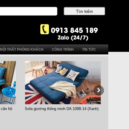
NỘI THẤT PHÒNG KHÁCH
CÔNG TRÌNH
TIN TỨC
n hộ
Sofa giường thông minh DA 108B-14 (Xanh)
Bàn ăn thông 