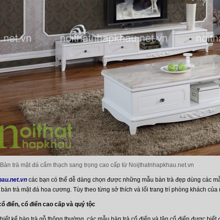
Bàn trà mặt đá cẩm thạch sang trọng cao cấp từ Noijthatnhapkhau.net.vn
au.net.vn
các bạn có thể dễ dàng chọn được những mẫu bàn trà đẹp dùng các mẫu
 bàn trà mặt đá hoa cương. Tùy theo từng sở thích và lối trang trí phòng khách c
cổ điển, cổ điển cao cấp và quý tộc
hiết kế bàn trà gỗ thông thường, các mẫu bàn trà cổ điển và tân cổ điển được biế