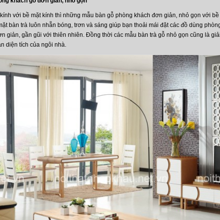
hòng khách gỗ đơn giản, nhỏ gọn
kính với bề mặt kính thì những mẫu bàn gỗ phòng khách đơn giản, nhỏ gọn với b
mặt bàn trà luôn nhẵn bóng, trơn và sáng giúp bạn thoải mái đặt các đồ dùng phòn
n giản, gần gũi với thiên nhiên. Đồng thời các mẫu bàn trà gỗ nhỏ gọn cũng là gi
an diện tích của ngôi nhà.