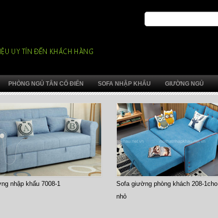
PHÒNG NGỦ TÂN CỔ ĐIỂN
SOFA NHẬP KHẨU
GIƯỜNG NGỦ
 nhập khẩu 7008-1
Sofa giường phòng khách 208-1cho că
nhỏ