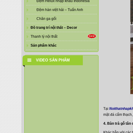
Đệm Helux nhập khẩu Indonesia
Đệm hàn việt hải – Tuấn Anh
Chăn ga gối
Đồ trang trí nội thất – Decor
Thanh lý nội thất
Sản phẩm khác
VIDEO SẢN PHẨM
Tại
Noithatnhapkh
mặt đá cẩm thạch,
4. Bàn trà gỗ tân 
Khác hằn với các t