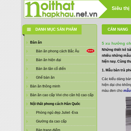
Siêu thị
DANH MỤC SẢN PHẨM
CẨM NANG
Bàn ăn
5 xu hướng ch
Những thiết kế b
Bàn ăn phong cách Bắc Âu
nhiều những mẫu 
Bàn ăn hiện đại
hiện nay. Cùng th
Bàn ăn tân cổ điển
1. Mẫu bàn trà ph
Ghế bàn ăn
Các kiểu dáng bàn 
hiện đại cho không
Bàn ăn thông minh
màu đen cho
mẫu 
Bàn ăn cao cấp Vivi cho căn hộ cao cấp
Nội thất phong cách Hàn Quốc
Phòng ngủ đẹp Juliet -Eva
Giường da cao cấp
Bàn trang điểm