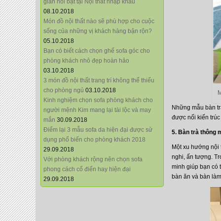
giãn nổi bật tại Nội thất nhập khẩu
08.10.2018
Món đồ nội thất nào sẽ phù hợp cho cuộc
sống của những vị khách hàng bận rộn?
05.10.2018
Bạn có biết cách chọn ghế sofa góc cho
phòng khách nhỏ đẹp hoàn hảo
03.10.2018
3 món đồ nội thất trang trí không thể thiếu
cho phòng ngủ
03.10.2018
M
Kinh nghiệm chọn sofa phòng khách cho
Những mẫu bàn tr
người mệnh Kim mang lại tài lộc và may
được nối kiến trúc
mắn
30.09.2018
Điểm lại 3 mẫu sofa da hiện đại được sử
5. Bàn trà thông 
dụng phổ biến cho phòng khách 2018
Một xu hướng nội t
29.09.2018
nghi, ấn tượng. Tr
Với phòng khách rộng nên chọn sofa
minh giúp bạn có 
phong cách cổ điển hay hiện đại
bàn ăn và bàn làm
29.09.2018