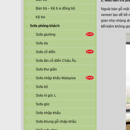
2. Mẫu bàn trà p
Bàn trà – Kệ ti vi đồng bộ
Ngoài bàn gỗ mặt 
veneer tạo để bề 
Kệ tivi
gian nhẹ nhàng đơ
Sofa phòng khách
tiết kiệm không gi
Sofa giường
Sofa da
Sofa cổ điển
Sofa tân cổ điển Châu Âu
Sofa thư giãn
Sofa nhập khẩu Malaysia
Sofa bộ
Sofa nỉ góc L
Sofa góc
Sofa nhập khẩu
Sofa khung gỗ nhập khẩu