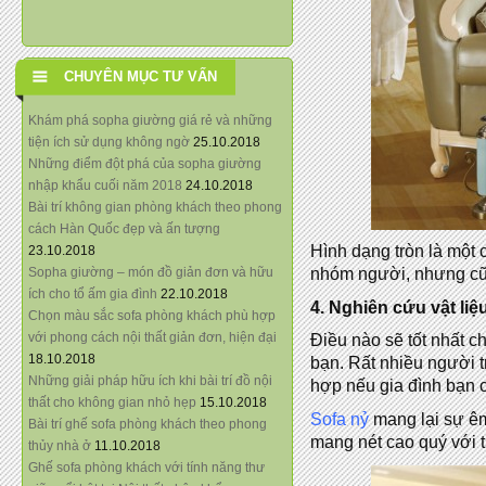
CHUYÊN MỤC TƯ VẤN
Khám phá sopha giường giá rẻ và những
tiện ích sử dụng không ngờ
25.10.2018
Những điểm đột phá của sopha giường
nhập khẩu cuối năm 2018
24.10.2018
Bài trí không gian phòng khách theo phong
cách Hàn Quốc đẹp và ấn tượng
Hình dạng tròn là một 
23.10.2018
Sopha giường – món đồ giản đơn và hữu
nhóm người, nhưng cũn
ích cho tổ ấm gia đình
22.10.2018
4. Nghiên cứu vật liệ
Chọn màu sắc sofa phòng khách phù hợp
với phong cách nội thất giản đơn, hiện đại
Điều nào sẽ tốt nhất c
18.10.2018
bạn. Rất nhiều người 
Những giải pháp hữu ích khi bài trí đồ nội
hợp nếu gia đình bạn c
thất cho không gian nhỏ hẹp
15.10.2018
Sofa nỷ
mang lại sự êm
Bài trí ghế sofa phòng khách theo phong
mang nét cao quý với 
thủy nhà ở
11.10.2018
Ghế sofa phòng khách với tính năng thư