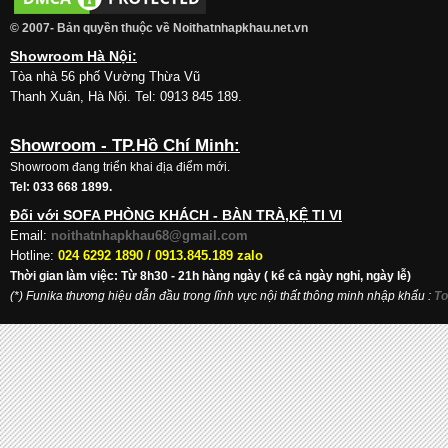
© 2007- Bản quyền thuộc về Noithatnhapkhau.net.vn
Showroom Hà Nội:
Tòa nhà 56 phố Vường Thừa Vũ
Thanh Xuân, Hà Nội. Tel: 0913 845 189.
Showroom - TP.Hồ Chí Minh:
Showroom đang triển khai địa điểm mới.
Tel: 033 668 1899.
Đối với SOFA PHÒNG KHÁCH - BÀN TRÀ,KỆ TI VI
Email:
noithatnhapkhau68@gmail.com
Hotline:
024 6292 1890 /
0913.845.189 zalo
Thời gian làm việc: Từ 8h30 - 21h hàng ngày ( kể cả ngày nghỉ, ngày lễ)
(*) Funika thương hiệu dẫn đầu trong lĩnh vực nội thất thông minh nhập khẩu
:
To