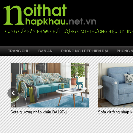
TRANG CHỦ
BÀN ĂN
PHÒNG NGỦ ĐẸP HIỆN ĐẠI
PHÒNG N
Sofa giường nhập khẩu DA197-1
Sofa giường nhập k