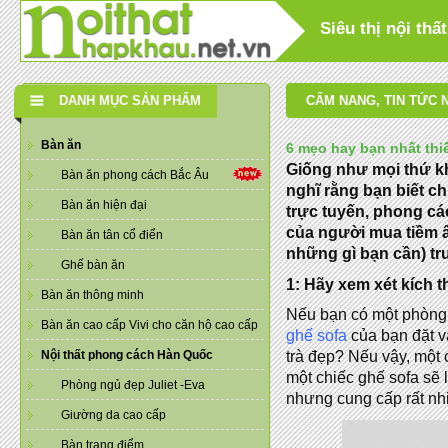
Siêu thị nội th
DANH MỤC SẢN PHẨM
CẨM NANG
,
TIN TỨC 
Bàn ăn
6 mẹo hay bạn nhất thi
Giống như mọi thứ kh
Bàn ăn phong cách Bắc Âu
nghĩ rằng bạn biết 
Bàn ăn hiện đại
trực tuyến, phong các
của người mua tiềm 
Bàn ăn tân cổ điển
những gì bạn cần) trư
Ghế bàn ăn
1: Hãy xem xét kích 
Bàn ăn thông minh
Nếu bạn có một phòng 
Bàn ăn cao cấp Vivi cho căn hộ cao cấp
ghế sofa
của bạn đặt 
Nội thất phong cách Hàn Quốc
trà đẹp? Nếu vậy, một 
một chiếc ghế sofa sẽ
Phòng ngủ đẹp Juliet -Eva
nhưng cung cấp rất nh
Giường da cao cấp
Bàn trang điểm