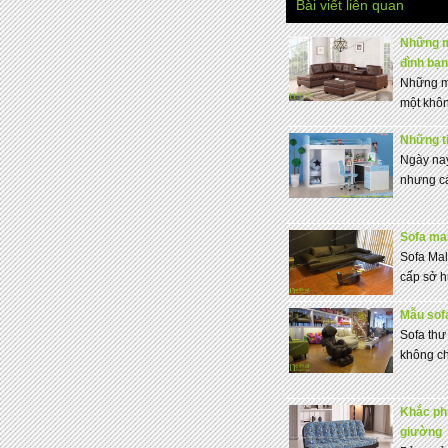
Bài viết liên quan
Những m
đình bạn
Những m
một khôn
Những ti
Ngày na
nhưng cá
Sofa mal
Sofa Mal
cấp sở h
Mẫu sof
Sofa thư
không chỉ
Khắc phu
giường