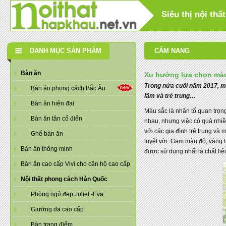
Siêu thị nội th
DANH MỤC SẢN PHẨM
CẨM NANG
Bàn ăn
Xu hướng lựa chọn ma
Trong nửa cuối năm 2017, mộ
Bàn ăn phong cách Bắc Âu
lãm và trẻ trung…
Bàn ăn hiện đại
Màu sắc là nhân tố quan trọng
Bàn ăn tân cổ điển
nhau, nhưng việc có quá nhiề
với các gia đình trẻ trung va
Ghế bàn ăn
tuyệt vời. Gam màu đỏ, vàng 
Bàn ăn thông minh
được sử dụng nhất là chất l
Bàn ăn cao cấp Vivi cho căn hộ cao cấp
Nội thất phong cách Hàn Quốc
Phòng ngủ đẹp Juliet -Eva
Giường da cao cấp
Bàn trang điểm