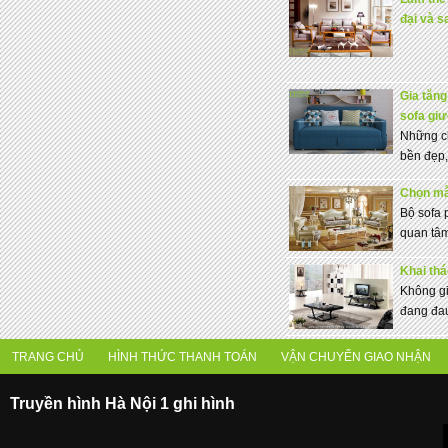
đại và s
Gia tăng 
sofa giư
Những c
bền đẹp,
Chọn mẫ
Bộ sofa 
quan tâm
Khai thá
Không gi
đang đau
TRANG CHỦ
HÌNH THỨC THANH TOÁN
VẬN CHUYỂN GIAO NHẬN
Truyền hình Hà Nội 1 ghi hình