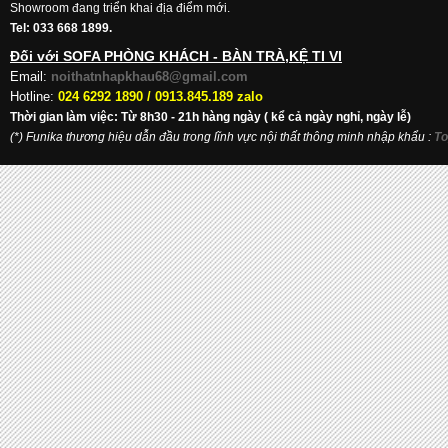
Showroom đang triển khai địa điểm mới.
Tel: 033 668 1899.
Đối với SOFA PHÒNG KHÁCH - BÀN TRÀ,KỆ TI VI
Email:
noithatnhapkhau68@gmail.com
Hotline:
024 6292 1890 /
0913.845.189 zalo
Thời gian làm việc: Từ 8h30 - 21h hàng ngày ( kể cả ngày nghỉ, ngày lễ)
(*) Funika thương hiệu dẫn đầu trong lĩnh vực nội thất thông minh nhập khẩu
:
To