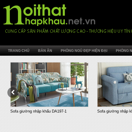
TRANG CHỦ
BÀN ĂN
PHÒNG NGỦ ĐẸP HIỆN ĐẠI
PHÒNG N
Sofa giường nhập khẩu DA197-1
Sofa giường nhập k