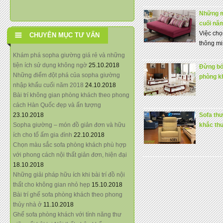
Những mâ
cuối nă
Việc chọ
CHUYÊN MỤC TƯ VẤN
thông minh
Khám phá sopha giường giá rẻ và những
tiện ích sử dụng không ngờ
25.10.2018
Đừng bỏ 
Những điểm đột phá của sopha giường
phòng k
nhập khẩu cuối năm 2018
24.10.2018
Bài trí không gian phòng khách theo phong
cách Hàn Quốc đẹp và ấn tượng
23.10.2018
Sofa thư
Sopha giường – món đồ giản đơn và hữu
khắc thư
ích cho tổ ấm gia đình
22.10.2018
Chọn màu sắc sofa phòng khách phù hợp
với phong cách nội thất giản đơn, hiện đại
18.10.2018
Những giải pháp hữu ích khi bài trí đồ nội
thất cho không gian nhỏ hẹp
15.10.2018
Bài trí ghế sofa phòng khách theo phong
thủy nhà ở
11.10.2018
Ghế sofa phòng khách với tính năng thư