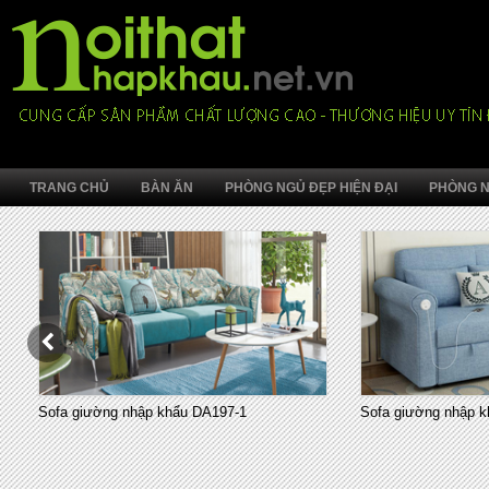
TRANG CHỦ
BÀN ĂN
PHÒNG NGỦ ĐẸP HIỆN ĐẠI
PHÒNG N
Sofa giường nhập khẩu DA197-1
Sofa giường nhập k