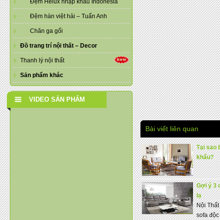
Đệm Helux nhập khẩu Indonesia
Đệm hàn việt hải – Tuấn Anh
Chăn ga gối
Đồ trang trí nội thất – Decor
Thanh lý nội thất
Sản phẩm khác
VIDEO SẢN PHẨM
Bài viết liên quan
Tại sao 
khẩu?
Gợi ý 3 
lạ
Nội Thất
sofa độc 