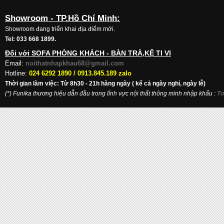
Showroom - TP.Hồ Chí Minh:
Showroom đang triển khai địa điểm mới.
Tel: 033 668 1899.
Đối với SOFA PHÒNG KHÁCH - BÀN TRÀ,KỆ TI VI
Email:
noithatnhapkhau68@gmail.com
Hotline:
024 6292 1890 /
0913.845.189 zalo
Thời gian làm việc: Từ 8h30 - 21h hàng ngày ( kể cả ngày nghỉ, ngày lễ)
(*) Funika thương hiệu dẫn đầu trong lĩnh vực nội thất thông minh nhập khẩu
:
To