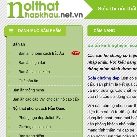
Siêu thị nội th
DANH MỤC SẢN PHẨM
CẨM NANG
Bàn ăn
Bỏ túi kinh nghiệm mu
Bàn ăn phong cách Bắc Âu
Các căn hộ chung cư hiện 
nhập khẩu. Với kiểu dáng
Bàn ăn hiện đại
thông minh dành được nhi
Bàn ăn tân cổ điển
Sofa giường đẹp
luôn có s
Ghế bàn ăn
cấp, sản phẩm là kết quả c
Bàn ăn thông minh
và môi trường. Các chất liệ
vào nhu cầu sử dụng và sở t
Bàn ăn cao cấp Vivi cho căn hộ cao cấp
Với các căn hộ chung cư th
Nội thất phong cách Hàn Quốc
diện tích và bố trí đồ nội 
Phòng ngủ đẹp Juliet -Eva
dụng linh hoạt trong mọi ho
căn phòng khách nhỏ nhắn, 
Giường da cao cấp
mang tính thẩm mĩ cao sẽ 
Bàn trang điểm
gian sống luôn tràn ngập s