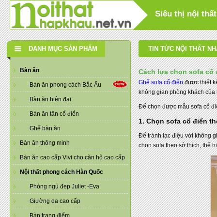
Siêu thị nội th
DANH MỤC SẢN PHẨM
TIN TỨC NỘI THẤT N
Bàn ăn
Cách lựa chọn sofa cổ
Ghế sofa cổ điển
được thiết kế
Bàn ăn phong cách Bắc Âu
không gian phòng khách của 
Bàn ăn hiện đại
Để chọn được mẫu sofa cổ điể
Bàn ăn tân cổ điển
1. Chọn sofa cổ điển t
Ghế bàn ăn
Để tránh lạc điệu với không g
Bàn ăn thông minh
chọn sofa theo sở thích, thể 
Bàn ăn cao cấp Vivi cho căn hộ cao cấp
Nội thất phong cách Hàn Quốc
Phòng ngủ đẹp Juliet -Eva
Giường da cao cấp
Bàn trang điểm