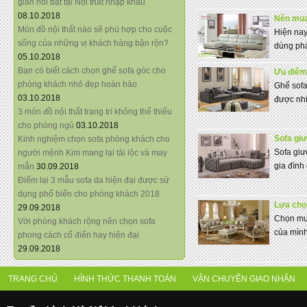
giãn nổi bật tại Nội thất nhập khẩu
08.10.2018
Nên mua
Món đồ nội thất nào sẽ phù hợp cho cuộc
Hiện nay
sống của những vị khách hàng bận rộn?
dùng phải
05.10.2018
Bạn có biết cách chọn ghế sofa góc cho
Ưu điểm
phòng khách nhỏ đẹp hoàn hảo
Ghế sofa
03.10.2018
được nhi
3 món đồ nội thất trang trí không thể thiếu
cho phòng ngủ
03.10.2018
Sofa giư
Kinh nghiệm chọn sofa phòng khách cho
Sofa giư
người mệnh Kim mang lại tài lộc và may
gia đình 
mắn
30.09.2018
Điểm lại 3 mẫu sofa da hiện đại được sử
dụng phổ biến cho phòng khách 2018
Lựa chọn
29.09.2018
Chọn mua
Với phòng khách rộng nên chọn sofa
của mình
phong cách cổ điển hay hiện đại
29.09.2018
TRANG CHỦ
HÌNH THỨC THANH TOÁN
VẬN CHUYỂN GIAO NHẬN