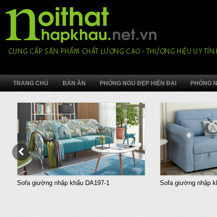
TRANG CHỦ
BÀN ĂN
PHÒNG NGỦ ĐẸP HIỆN ĐẠI
PHÒNG N
Sofa giường nhập khẩu DA197-1
Sofa giường nhập k