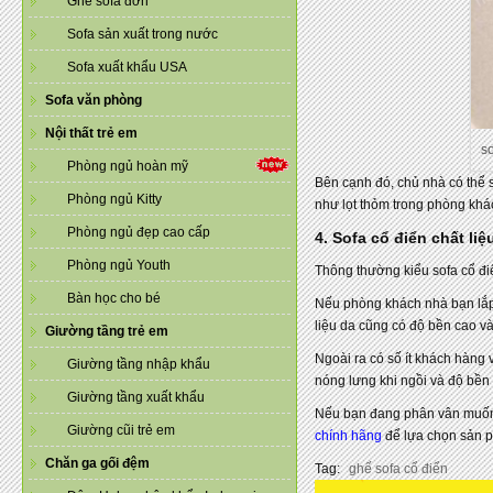
Ghế sofa đơn
Sofa sản xuất trong nước
Sofa xuất khẩu USA
Sofa văn phòng
Nội thất trẻ em
s
Phòng ngủ hoàn mỹ
Bên cạnh đó, chủ nhà có thể 
Phòng ngủ Kitty
như lọt thỏm trong phòng khác
Phòng ngủ đẹp cao cấp
4. Sofa cổ điển chất li
Phòng ngủ Youth
Thông thường kiểu sofa cổ điể
Bàn học cho bé
Nếu phòng khách nhà bạn lắp 
liệu da cũng có độ bền cao v
Giường tầng trẻ em
Ngoài ra có số ít khách hàng 
Giường tầng nhập khẩu
nóng lưng khi ngồi và độ bền 
Giường tầng xuất khẩu
Nếu bạn đang phân vân muốn 
Giường cũi trẻ em
chính hãng
để lựa chọn sản 
Chăn ga gối đệm
Tag:
ghế sofa cổ điển