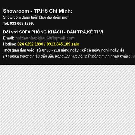
Showroom - TP.Hồ Chí Minh:
Showroom đang triển khai địa điểm mới.
Tel: 033 668 1899.
Đối với SOFA PHÒNG KHÁCH - BÀN TRÀ,KỆ TI VI
Email:
noithatnhapkhau68@gmail.com
Hotline:
024 6292 1890 /
0913.845.189 zalo
Thời gian làm việc: Từ 8h30 - 21h hàng ngày ( kể cả ngày nghỉ, ngày lễ)
(*) Funika thương hiệu dẫn đầu trong lĩnh vực nội thất thông minh nhập khẩu
:
To