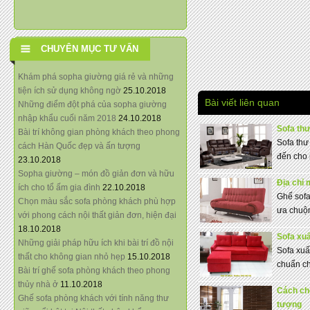
CHUYÊN MỤC TƯ VẤN
Khám phá sopha giường giá rẻ và những
tiện ích sử dụng không ngờ
25.10.2018
Bài viết liên quan
Những điểm đột phá của sopha giường
nhập khẩu cuối năm 2018
24.10.2018
Sofa thư
Bài trí không gian phòng khách theo phong
Sofa thư
cách Hàn Quốc đẹp và ấn tượng
đến cho 
23.10.2018
Sopha giường – món đồ giản đơn và hữu
Địa chỉ 
ích cho tổ ấm gia đình
22.10.2018
Ghế sofa
Chọn màu sắc sofa phòng khách phù hợp
ưa chuộn
với phong cách nội thất giản đơn, hiện đại
18.10.2018
Sofa xu
Những giải pháp hữu ích khi bài trí đồ nội
Sofa xuấ
thất cho không gian nhỏ hẹp
15.10.2018
chuẩn c
Bài trí ghế sofa phòng khách theo phong
thủy nhà ở
11.10.2018
Cách ch
Ghế sofa phòng khách với tính năng thư
tượng