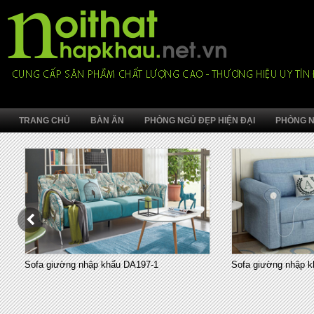
TRANG CHỦ
BÀN ĂN
PHÒNG NGỦ ĐẸP HIỆN ĐẠI
PHÒNG N
Sofa giường nhập khẩu DA197-1
Sofa giường nhập k