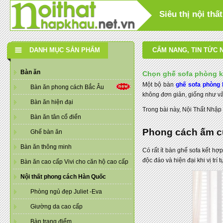
Siêu thị nội th
DANH MỤC SẢN PHẨM
CẨM NANG
,
TIN TỨC 
Bàn ăn
Chọn ghế sofa phòng kh
Một bộ bàn
ghế sofa phòng
Bàn ăn phong cách Bắc Âu
không đơn giản, giống như v
Bàn ăn hiện đại
Trong bài này, Nội Thất Nhập
Bàn ăn tân cổ điển
Phong cách ấm c
Ghế bàn ăn
Bàn ăn thông minh
Có rất ít bàn ghế sofa kết hợ
độc đáo và hiện đại khi vị tr
Bàn ăn cao cấp Vivi cho căn hộ cao cấp
Nội thất phong cách Hàn Quốc
Phòng ngủ đẹp Juliet -Eva
Giường da cao cấp
Bàn trang điểm