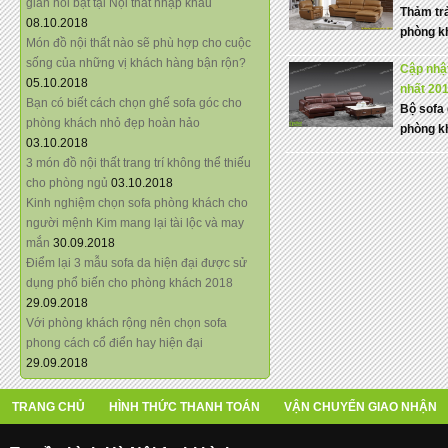
giãn nổi bật tại Nội thất nhập khẩu
Thảm trả
08.10.2018
phòng kh
Món đồ nội thất nào sẽ phù hợp cho cuộc
sống của những vị khách hàng bận rộn?
Cập nhậ
05.10.2018
nhất 20
Bạn có biết cách chọn ghế sofa góc cho
Bộ sofa 
phòng khách nhỏ đẹp hoàn hảo
phòng kh
03.10.2018
3 món đồ nội thất trang trí không thể thiếu
cho phòng ngủ
03.10.2018
Kinh nghiệm chọn sofa phòng khách cho
người mệnh Kim mang lại tài lộc và may
mắn
30.09.2018
Điểm lại 3 mẫu sofa da hiện đại được sử
dụng phổ biến cho phòng khách 2018
29.09.2018
Với phòng khách rộng nên chọn sofa
phong cách cổ điển hay hiện đại
29.09.2018
TRANG CHỦ
HÌNH THỨC THANH TOÁN
VẬN CHUYỂN GIAO NHẬN