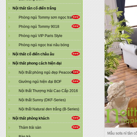
Nội thất tân cổ điển trắng
Phòng ngủ Tommy sơn ngọc trai
Phòng ngủ Tommy 9018
Phòng ngủ VIP Paris Style
Phòng ngủ ngọc trai nâu bóng
Nội thất cổ điển châu âu
Nội thất phong cách hiện đại
Nội thất phòng ngủ đẹp Peacook
Giường ngủ hiện đại BOF
Nội thất Thượng Hải Cao Cấp 2016
Nội thất Sunny (DKF-Series)
Nội thất Natural đen trắng (B-Series)
Nội thất phòng khách
Thảm trải sàn
Mẫu sofa nỉ tân c
Bàn trà