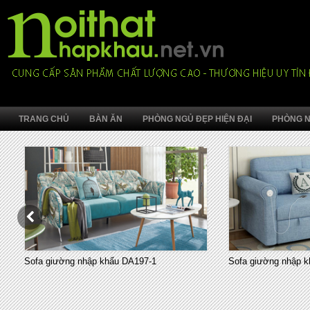
TRANG CHỦ
BÀN ĂN
PHÒNG NGỦ ĐẸP HIỆN ĐẠI
PHÒNG N
Sofa giường nhập khẩu DA197-1
Sofa giường nhập k