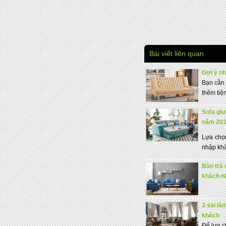
Bài viết liên quan
Gợi ý n
Bạn cần 
thêm tiệ
Sofa giư
năm 20
Lựa chọn
nhập khẩ
Bàn trà 
khách n
3 sai l
khách
Để lựa 