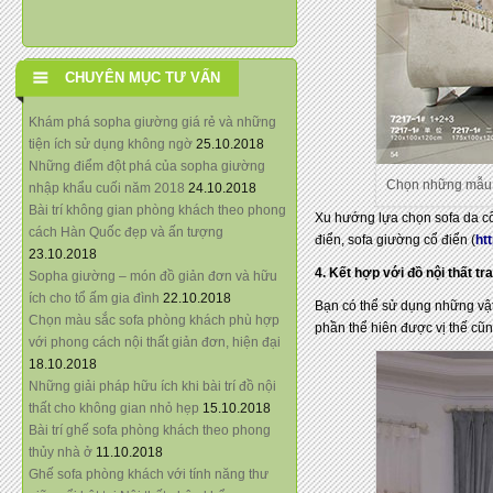
CHUYÊN MỤC TƯ VẤN
Khám phá sopha giường giá rẻ và những
tiện ích sử dụng không ngờ
25.10.2018
Những điểm đột phá của sopha giường
Chọn những mẫu s
nhập khẩu cuối năm 2018
24.10.2018
Bài trí không gian phòng khách theo phong
Xu hướng lựa chọn sofa da cổ 
cách Hàn Quốc đẹp và ấn tượng
điển, sofa giường cổ điển (
ht
23.10.2018
4. Kết hợp với đồ nội thất tr
Sopha giường – món đồ giản đơn và hữu
ích cho tổ ấm gia đình
22.10.2018
Bạn có thể sử dụng những vật
Chọn màu sắc sofa phòng khách phù hợp
phần thể hiên được vị thế cũ
với phong cách nội thất giản đơn, hiện đại
18.10.2018
Những giải pháp hữu ích khi bài trí đồ nội
thất cho không gian nhỏ hẹp
15.10.2018
Bài trí ghế sofa phòng khách theo phong
thủy nhà ở
11.10.2018
Ghế sofa phòng khách với tính năng thư