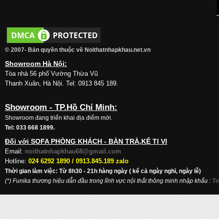
© 2007- Bản quyền thuộc về Noithatnhapkhau.net.vn
Showroom Hà Nội:
Tòa nhà 56 phố Vường Thừa Vũ
Thanh Xuân, Hà Nội. Tel: 0913 845 189.
Showroom - TP.Hồ Chí Minh:
Showroom đang triển khai địa điểm mới.
Tel: 033 668 1899.
Đối với SOFA PHÒNG KHÁCH - BÀN TRÀ,KỆ TI VI
Email:
noithatnhapkhau68@gmail.com
Hotline:
024 6292 1890 /
0913.845.189 zalo
Thời gian làm việc: Từ 8h30 - 21h hàng ngày ( kể cả ngày nghỉ, ngày lễ)
(*) Funika thương hiệu dẫn đầu trong lĩnh vực nội thất thông minh nhập khẩu
:
To