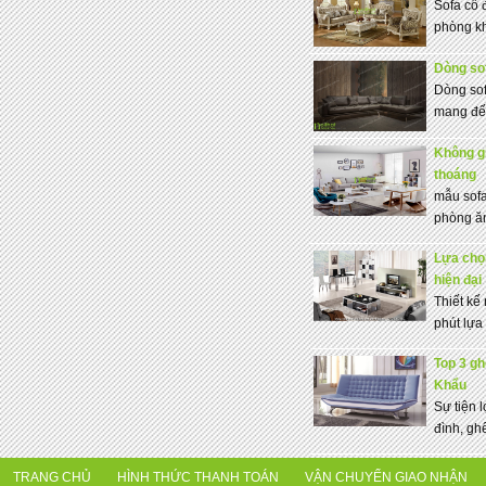
Sofa cổ 
phòng kh
Dòng sof
Dòng sof
mang đến
Không g
thoáng
mẫu sofa
phòng ăn
Lựa chọn
hiện đại
Thiết kế 
phút lựa 
Top 3 gh
Khẩu
Sự tiện 
đình, gh
TRANG CHỦ
HÌNH THỨC THANH TOÁN
VẬN CHUYỂN GIAO NHẬN