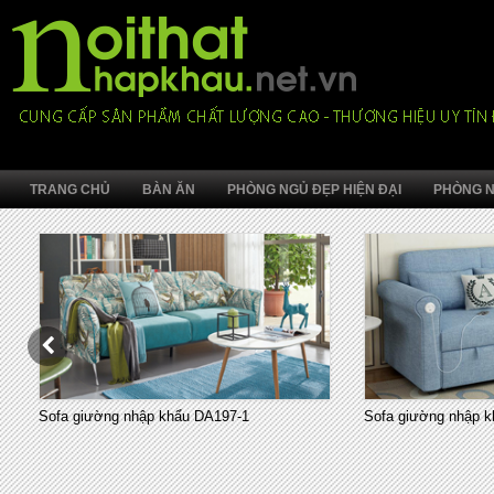
TRANG CHỦ
BÀN ĂN
PHÒNG NGỦ ĐẸP HIỆN ĐẠI
PHÒNG N
Sofa giường nhập khẩu DA197-1
Sofa giường nhập k