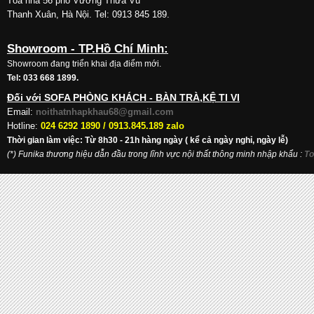
Tòa nhà 56 phố Vường Thừa Vũ
Thanh Xuân, Hà Nội. Tel: 0913 845 189.
Showroom - TP.Hồ Chí Minh:
Showroom đang triển khai địa điểm mới.
Tel: 033 668 1899.
Đối với SOFA PHÒNG KHÁCH - BÀN TRÀ,KỆ TI VI
Email:
noithatnhapkhau68@gmail.com
Hotline:
024 6292 1890 /
0913.845.189 zalo
Thời gian làm việc: Từ 8h30 - 21h hàng ngày ( kể cả ngày nghỉ, ngày lễ)
(*) Funika thương hiệu dẫn đầu trong lĩnh vực nội thất thông minh nhập khẩu
:
To