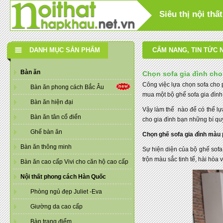
Siêu thị nội th
DANH MỤC SẢN PHẨM
CẨM NANG
,
TIN TỨC 
Bàn ăn
Chọn sofa gia đình ch
Công việc lựa chọn sofa cho 
Bàn ăn phong cách Bắc Âu
mua một bộ ghế sofa gia đình 
Bàn ăn hiện đại
Vậy làm thế nào để có thể l
Bàn ăn tân cổ điển
cho gia đình bạn những bí q
Ghế bàn ăn
Chọn ghế sofa gia đình màu 
Bàn ăn thông minh
Sự hiện diện của bộ ghế sofa
trộn màu sắc tinh tế, hài hòa
Bàn ăn cao cấp Vivi cho căn hộ cao cấp
Nội thất phong cách Hàn Quốc
Phòng ngủ đẹp Juliet -Eva
Giường da cao cấp
Bàn trang điểm