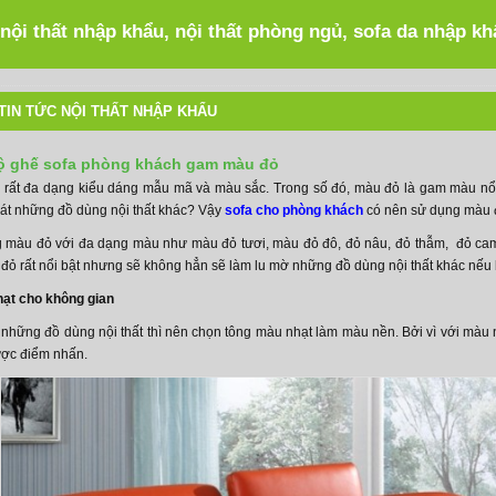
 nội thất nhập khẩu, nội thất phòng ngủ, sofa da nhập k
TIN TỨC NỘI THẤT NHẬP KHẨU
ộ ghế sofa phòng khách gam màu đỏ
rất đa dạng kiểu dáng mẫu mã và màu sắc. Trong số đó, màu đỏ là gam màu nổi 
 át những đồ dùng nội thất khác? Vậy
sofa cho phòng khách
có nên sử dụng màu
g màu đỏ với đa dạng màu như màu đỏ tươi, màu đỏ đô, đỏ nâu, đỏ thẫm, đỏ c
u đỏ rất nổi bật nhưng sẽ không hẳn sẽ làm lu mờ những đồ dùng nội thất khác nếu
ạt cho không gian
 những đồ dùng nội thất thì nên chọn tông màu nhạt làm màu nền. Bởi vì với mà
ược điểm nhấn.