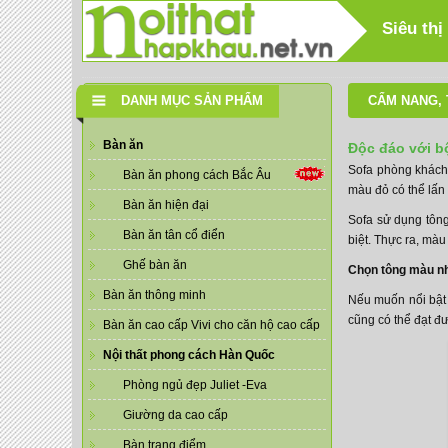
Siêu thị
DANH MỤC SẢN PHẨM
CẨM NANG
,
Bàn ăn
Độc đáo với b
Sofa phòng khách 
Bàn ăn phong cách Bắc Âu
màu đỏ có thể lấn
Bàn ăn hiện đại
Sofa sử dụng tôn
Bàn ăn tân cổ điển
biệt. Thực ra, mà
Ghế bàn ăn
Chọn tông màu nh
Bàn ăn thông minh
Nếu muốn nổi bật
cũng có thể đạt đ
Bàn ăn cao cấp Vivi cho căn hộ cao cấp
Nội thất phong cách Hàn Quốc
Phòng ngủ đẹp Juliet -Eva
Giường da cao cấp
Bàn trang điểm