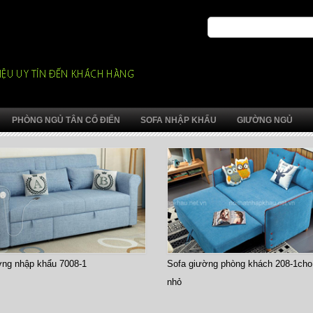
PHÒNG NGỦ TÂN CỔ ĐIỂN
SOFA NHẬP KHẨU
GIƯỜNG NGỦ
ờng phòng khách 208-1cho căn hộ
Sofa giường thông minh DA 108B-1