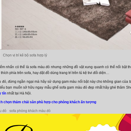
Chọn vị trí kê bộ sofa hợp lý
, điểm nhấn có thể là sofa màu đỏ nhưng những đồ vật xung quanh có thể nổi bật t
 thích phía trên sofa, hay đặt đồ dùng trang trí trên tủ kệ tivi đối diện…
u đỏ, đừng ngần ngại mà hãy sử dụng gam màu nổi bật này cho không gian của 
 Nếu bạn muốn sở hữu ngay mẫu ghế sofa gam màu đỏ đẹp nhất hãy ghé thăm Sh
 tín
nhất tại Hà Nội.
h chọn thảm chải sàn phù hợp cho phòng khách ấn tượng
u đỏ
sofa phòng khách màu đỏ