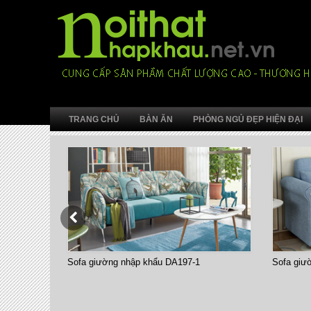
TRANG CHỦ
BÀN ĂN
PHÒNG NGỦ ĐẸP HIỆN ĐẠI
Sofa giường nhập khẩu 7008-1
Sofa giư
nhỏ