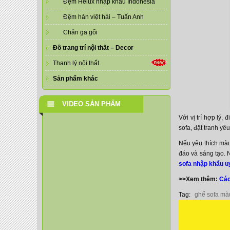
Đệm Helux nhập khẩu Indonesia
Đệm hàn việt hải – Tuấn Anh
Chăn ga gối
Đồ trang trí nội thất – Decor
Thanh lý nội thất
Sản phẩm khác
VIDEO SẢN PHẨM
Với vị trí hợp lý
sofa, đặt tranh yêu
Nếu yêu thích mà
đáo và sáng tạo.
sofa nhập khẩu uy
>>Xem thêm:
Các
Tag:
ghế sofa mà