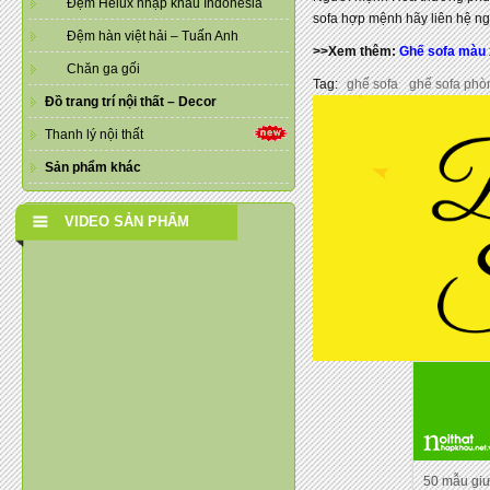
Đệm Helux nhập khẩu Indonesia
sofa hợp mệnh hãy liên hệ n
Đệm hàn việt hải – Tuấn Anh
>>Xem thêm:
Ghế sofa màu
Chăn ga gối
Tag:
ghế sofa
ghế sofa phò
Đồ trang trí nội thất – Decor
Thanh lý nội thất
Sản phẩm khác
VIDEO SẢN PHẨM
50 mẫu gi