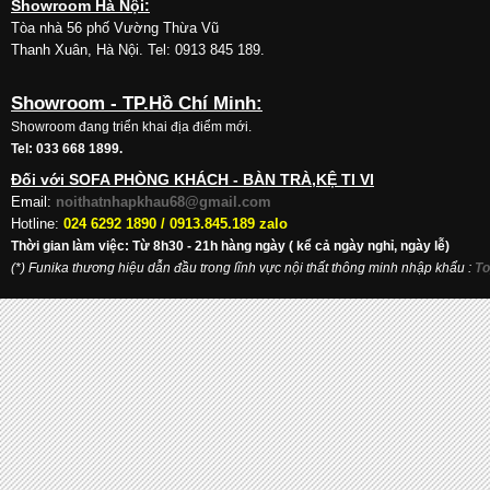
Showroom Hà Nội:
Tòa nhà 56 phố Vường Thừa Vũ
Thanh Xuân, Hà Nội. Tel: 0913 845 189.
Showroom - TP.Hồ Chí Minh:
Showroom đang triển khai địa điểm mới.
Tel: 033 668 1899.
Đối với SOFA PHÒNG KHÁCH - BÀN TRÀ,KỆ TI VI
Email:
noithatnhapkhau68@gmail.com
Hotline:
024 6292 1890 /
0913.845.189 zalo
Thời gian làm việc: Từ 8h30 - 21h hàng ngày ( kể cả ngày nghỉ, ngày lễ)
(*) Funika thương hiệu dẫn đầu trong lĩnh vực nội thất thông minh nhập khẩu
:
To