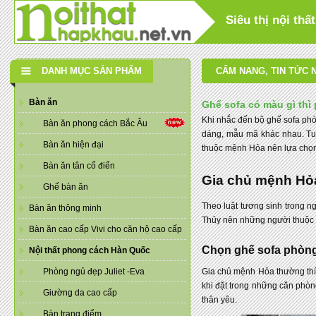
Siêu thị nội th
DANH MỤC SẢN PHẨM
CẨM NANG
,
TIN TỨC 
Bàn ăn
Ghế sofa có màu gì thì
Khi nhắc đến bộ ghế sofa phò
Bàn ăn phong cách Bắc Âu
dáng, mẫu mã khác nhau. Tuy
Bàn ăn hiện đại
thuộc mệnh Hỏa nên lựa chọ
Bàn ăn tân cổ điển
Gia chủ mệnh Hỏ
Ghế bàn ăn
Theo luật tương sinh trong 
Bàn ăn thông minh
Thủy nên những người thuộc
Bàn ăn cao cấp Vivi cho căn hộ cao cấp
Chọn ghế sofa phòng
Nội thất phong cách Hàn Quốc
Phòng ngủ đẹp Juliet -Eva
Gia chủ mệnh Hỏa thường thí
khi đặt trong những căn phòn
Giường da cao cấp
thân yêu.
Bàn trang điểm