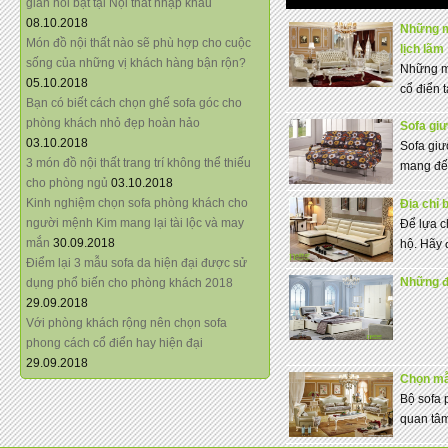
giãn nổi bật tại Nội thất nhập khẩu
08.10.2018
Những m
Món đồ nội thất nào sẽ phù hợp cho cuộc
lịch lãm
sống của những vị khách hàng bận rộn?
Những mẫ
05.10.2018
cổ điển 
Bạn có biết cách chọn ghế sofa góc cho
phòng khách nhỏ đẹp hoàn hảo
Sofa gi
03.10.2018
Sofa giư
3 món đồ nội thất trang trí không thể thiếu
mang đến
cho phòng ngủ
03.10.2018
Kinh nghiệm chọn sofa phòng khách cho
Địa chỉ 
người mệnh Kim mang lại tài lộc và may
Để lựa c
mắn
30.09.2018
hộ. Hãy 
Điểm lại 3 mẫu sofa da hiện đại được sử
Những đi
dụng phổ biến cho phòng khách 2018
29.09.2018
Với phòng khách rộng nên chọn sofa
phong cách cổ điển hay hiện đại
29.09.2018
Chọn mẫ
Bộ sofa 
quan tâm