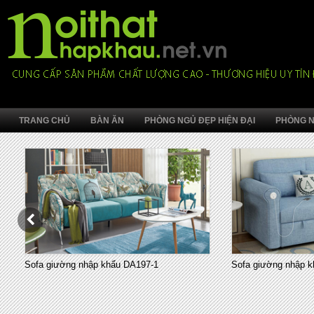
TRANG CHỦ
BÀN ĂN
PHÒNG NGỦ ĐẸP HIỆN ĐẠI
PHÒNG N
Sofa giường nhập khẩu DA197-1
Sofa giường nhập k