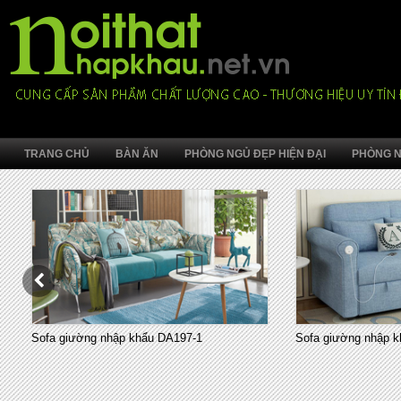
TRANG CHỦ
BÀN ĂN
PHÒNG NGỦ ĐẸP HIỆN ĐẠI
PHÒNG N
Sofa giường nhập khẩu DA197-1
Sofa giường nhập k