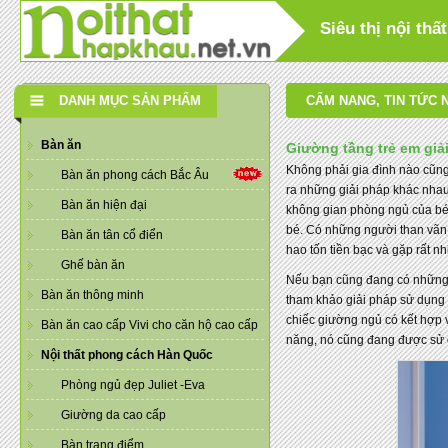
Siêu thị nội th
DANH MỤC SẢN PHẨM
CẨM NANG
,
TIN TỨC 
Bàn ăn
Giường tầng trẻ em gi
Không phải gia đình nào cũng 
Bàn ăn phong cách Bắc Âu
ra những giải pháp khác nhau
Bàn ăn hiện đại
không gian phòng ngủ của bé
bé. Có những người than vãn 
Bàn ăn tân cổ điển
hao tốn tiền bạc và gặp rất nhi
Ghế bàn ăn
Nếu bạn cũng đang có những ý 
Bàn ăn thông minh
tham khảo giải pháp sử dụng
chiếc giường ngủ có kết hợp
Bàn ăn cao cấp Vivi cho căn hộ cao cấp
năng, nó cũng đang được sử d
Nội thất phong cách Hàn Quốc
Phòng ngủ đẹp Juliet -Eva
Giường da cao cấp
Bàn trang điểm