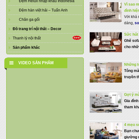
Đệm Helux nhập khẩu Indonesia
Vì sao m
Đệm hàn việt hải – Tuấn Anh
đình hiệ
Với khả 
Chăn ga gối
dáng,
so
Đồ trang trí nội thất – Decor
Sức hút 
Thanh lý nội thất
Ghế sof
cho nhữn
Sản phẩm khác
VIDEO SẢN PHẨM
Những t
Tông màu
truyền t
Gợi ý mẫ
Gia đìn
tham khả
4 mẹo s
Bạn chưa
giường 