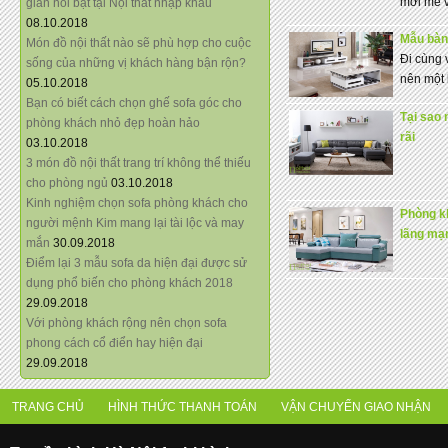
mới mẻ v
giãn nổi bật tại Nội thất nhập khẩu
08.10.2018
Mẫu bàn 
Món đồ nội thất nào sẽ phù hợp cho cuộc
Đi cùng 
sống của những vị khách hàng bận rộn?
nên một 
05.10.2018
Bạn có biết cách chọn ghế sofa góc cho
Tại sao
phòng khách nhỏ đẹp hoàn hảo
rãi
03.10.2018
3 món đồ nội thất trang trí không thể thiếu
cho phòng ngủ
03.10.2018
Kinh nghiệm chọn sofa phòng khách cho
Phòng k
người mệnh Kim mang lại tài lộc và may
lãng mạ
mắn
30.09.2018
Điểm lại 3 mẫu sofa da hiện đại được sử
dụng phổ biến cho phòng khách 2018
29.09.2018
Với phòng khách rộng nên chọn sofa
phong cách cổ điển hay hiện đại
29.09.2018
TRANG CHỦ
HÌNH THỨC THANH TOÁN
VẬN CHUYỂN GIAO NHẬN