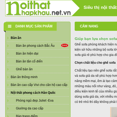
Siêu thị nội th
DANH MỤC SẢN PHẨM
CẨM NANG
Bàn ăn
Giúp bạn lựa chọn sofa
Ghế sofa phòng khách hiện nà
Bàn ăn phong cách Bắc Âu
kiện sở hữu những bộ sofa lớn
Bàn ăn hiện đại
sofa giá rẻ phù hợp cho gia đ
Bàn ăn tân cổ điển
Chọn chất liệu cho ghế sofa
Ghế bàn ăn
Chất liệu tạo nên ghế sofa rất
và sofa giả da sẽ phù hợp hơ
Bàn ăn thông minh
năng mềm mại, êm ái tạo cảm 
Bàn ăn cao cấp Vivi cho căn hộ cao cấp
những màu nổi như vàng, đỏ, x
điều kiện kinh tế của nhiều g
Nội thất phong cách Hàn Quốc
dùng sofa giả da, với nhiều m
Phòng ngủ đẹp Juliet -Eva
có trẻ nhỏ thì đây không phải 
Giường da cao cấp
Bàn trang điểm