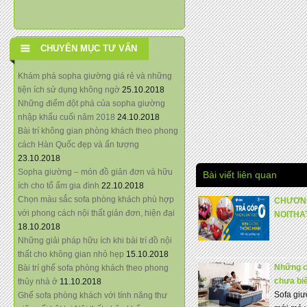
CHUYÊN MỤC TƯ VẤN
Khám phá sopha giường giá rẻ và những
tiện ích sử dụng không ngờ
25.10.2018
Những điểm đột phá của sopha giường
nhập khẩu cuối năm 2018
24.10.2018
Bài trí không gian phòng khách theo phong
cách Hàn Quốc đẹp và ấn tượng
23.10.2018
Sopha giường – món đồ giản đơn và hữu
Bài viết liên quan
ích cho tổ ấm gia đình
22.10.2018
Chọn màu sắc sofa phòng khách phù hợp
CHƯƠNG
với phong cách nội thất giản đơn, hiện đại
NOITHA
18.10.2018
Những giải pháp hữu ích khi bài trí đồ nội
thất cho không gian nhỏ hẹp
15.10.2018
Những cô
Bài trí ghế sofa phòng khách theo phong
chưa biê
thủy nhà ở
11.10.2018
Sofa giươ
Ghế sofa phòng khách với tính năng thư