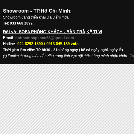
Showroom - TP.Hồ Chí Minh:
Showroom đang triển khai địa điểm mới.
Tel: 033 668 1899.
Đối với SOFA PHÒNG KHÁCH - BÀN TRÀ,KỆ TI VI
Email:
noithatnhapkhau68@gmail.com
Hotline:
024 6292 1890 /
0913.845.189 zalo
Thời gian làm việc: Từ 8h30 - 21h hàng ngày ( kể cả ngày nghỉ, ngày lễ)
(*) Funika thương hiệu dẫn đầu trong lĩnh vực nội thất thông minh nhập khẩu
:
To