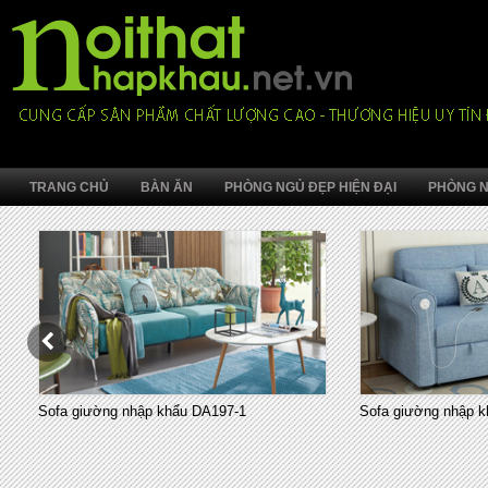
TRANG CHỦ
BÀN ĂN
PHÒNG NGỦ ĐẸP HIỆN ĐẠI
PHÒNG N
Sofa giường nhập khẩu DA197-1
Sofa giường nhập k