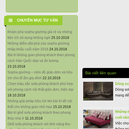
CHUYÊN MỤC TƯ VẤN
Khám phá sopha giường giá rẻ và những
tiện ích sử dụng không ngờ
25.10.2018
Những điểm đột phá của sopha giường
nhập khẩu cuối năm 2018
24.10.2018
Bài trí không gian phòng khách theo phong
cách Hàn Quốc đẹp và ấn tượng
23.10.2018
Sopha giường – món đồ giản đơn và hữu
Bài viết liên quan
ích cho tổ ấm gia đình
22.10.2018
Chọn màu sắc sofa phòng khách phù hợp
Dòng sof
với phong cách nội thất giản đơn, hiện đại
Dòng sof
18.10.2018
mang đến
Những giải pháp hữu ích khi bài trí đồ nội
thất cho không gian nhỏ hẹp
15.10.2018
Những mâ
Bài trí ghế sofa phòng khách theo phong
cuối nă
thủy nhà ở
11.10.2018
Việc chọ
Ghế sofa phòng khách với tính năng thư