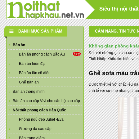
Siêu thị nội th
DANH MỤC SẢN PHẨM
CẨM NANG
,
TIN TỨC 
Bàn ăn
Không gian phòng khác
Đối với những gia chủ có mện
Bàn ăn phong cách Bắc Âu
Thất Nhập Khẩu tìm hiểu về n
Bàn ăn hiện đại
Ghế sofa màu trắn
Bàn ăn tân cổ điển
Ghế bàn ăn
Được thiết kế với chất liệu d
tinh tế với sự nhẹ nhàng, tha
Bàn ăn thông minh
Bàn ăn cao cấp Vivi cho căn hộ cao cấp
Nội thất phong cách Hàn Quốc
Phòng ngủ đẹp Juliet -Eva
Giường da cao cấp
Bàn trang điểm