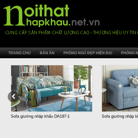
TRANG CHỦ
BÀN ĂN
PHÒNG NGỦ ĐẸP HIỆN ĐẠI
PHÒNG N
Sofa giường nhập khẩu DA197-1
Sofa giường nhập k