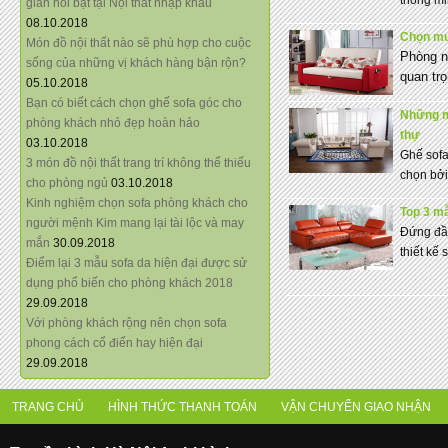
thông minh
giãn nổi bật tại Nội thất nhập khẩu
08.10.2018
Chọn mu
Món đồ nội thất nào sẽ phù hợp cho cuộc
Phòng ng
sống của những vị khách hàng bận rộn?
quan tro
05.10.2018
Bạn có biết cách chọn ghế sofa góc cho
Những m
phòng khách nhỏ đẹp hoàn hảo
thự
03.10.2018
Ghế sofa
3 món đồ nội thất trang trí không thể thiếu
chọn bởi 
cho phòng ngủ
03.10.2018
Kinh nghiệm chọn sofa phòng khách cho
Top 3 mẫ
người mệnh Kim mang lại tài lộc và may
Đứng đầu
mắn
30.09.2018
thiết kế 
Điểm lại 3 mẫu sofa da hiện đại được sử
dụng phổ biến cho phòng khách 2018
29.09.2018
Với phòng khách rộng nên chọn sofa
phong cách cổ điển hay hiện đại
29.09.2018
TRANG CHỦ
HÌNH THỨC THANH TOÁN
VẬN CHUYỂN GIAO NHẬN