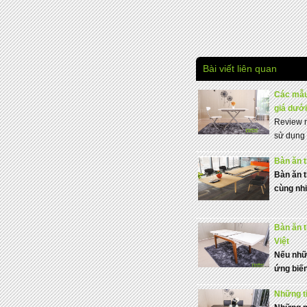
Bài viết liên quan
Các mẫu 
giá dưới
Review m
sử dụng 
Bàn ăn 
Bàn ăn t
cùng nhi
Bàn ăn 
Việt
Nếu nhữ
ứng biến
Những ti