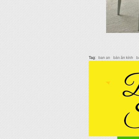
Tag:
ban an
bàn ăn kính
b