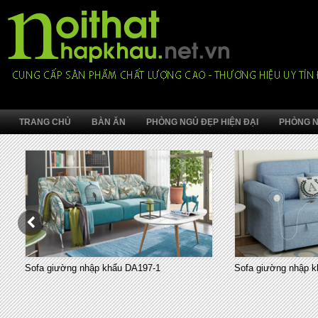
TRANG CHỦ
BÀN ĂN
PHÒNG NGỦ ĐẸP HIỆN ĐẠI
PHÒNG N
Sofa giường nhập khẩu DA197-1
Sofa giường nhập k