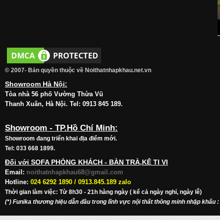
© 2007- Bản quyền thuộc về Noithatnhapkhau.net.vn
Showroom Hà Nội:
Tòa nhà 56 phố Vường Thừa Vũ
Thanh Xuân, Hà Nội. Tel: 0913 845 189.
Showroom - TP.Hồ Chí Minh:
Showroom đang triển khai địa điểm mới.
Tel: 033 668 1899.
Đối với SOFA PHÒNG KHÁCH - BÀN TRÀ,KỆ TI VI
Email:
noithatnhapkhau68@gmail.com
Hotline:
024 6292 1890 /
0913.845.189 zalo
Thời gian làm việc: Từ 8h30 - 21h hàng ngày ( kể cả ngày nghỉ, ngày lễ)
(*) Funika thương hiệu dẫn đầu trong lĩnh vực nội thất thông minh nhập khẩu
: