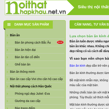
Siêu thị nội th
DANH MỤC SẢN PHẨM
CẨM NANG
,
TƯ VẤN B
Bàn ăn
Lựa chọn bàn ăn kính 
Bàn ăn luôn được nhiều ngườ
Bàn ăn phong cách Bắc Âu
bàn ăn khác nhau. Không chỉ
Bàn ăn hiện đại
đẹp riêng có và cách dễ dàn
Bàn ăn tân cổ điển
Vì sao bạn nên chọn bà
Ghế bàn ăn
Bàn ăn kính
đẹp dần trở nên p
Bàn ăn thông minh
Bàn ăn kính thường được làm t
Bàn ăn cao cấp Vivi cho căn hộ cao cấp
Bề mặt kính nhẵn mịn, không 
màu sắc của mặt bàn.
Nội thất phong cách Hàn Quốc
Những chiếc bàn ăn với mặt k
Phòng ngủ đẹp Juliet -Eva
phòng. Tùy thuộc sở thích mỗ
Giường da cao cấp
Mặt bàn kính thường được sử 
Bàn trang điểm