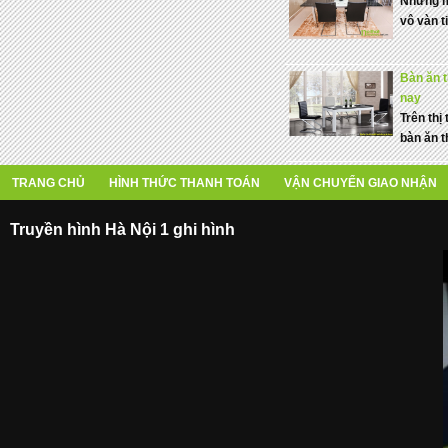
Những m
vô vàn t
Bàn ăn t
nay
Trên thị
bàn ăn t
TRANG CHỦ
HÌNH THỨC THANH TOÁN
VẬN CHUYỂN GIAO NHẬN
Truyền hình Hà Nội 1 ghi hình