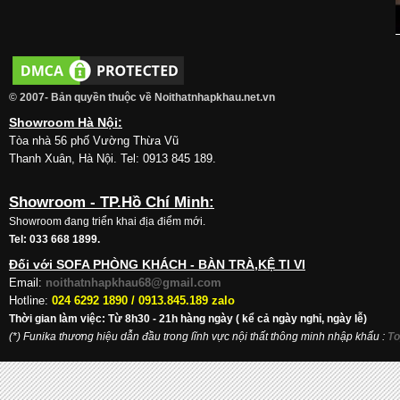
© 2007- Bản quyền thuộc về Noithatnhapkhau.net.vn
Showroom Hà Nội:
Tòa nhà 56 phố Vường Thừa Vũ
Thanh Xuân, Hà Nội. Tel: 0913 845 189.
Showroom - TP.Hồ Chí Minh:
Showroom đang triển khai địa điểm mới.
Tel: 033 668 1899.
Đối với SOFA PHÒNG KHÁCH - BÀN TRÀ,KỆ TI VI
Email:
noithatnhapkhau68@gmail.com
Hotline:
024 6292 1890 /
0913.845.189 zalo
Thời gian làm việc: Từ 8h30 - 21h hàng ngày ( kể cả ngày nghỉ, ngày lễ)
(*) Funika thương hiệu dẫn đầu trong lĩnh vực nội thất thông minh nhập khẩu
:
To