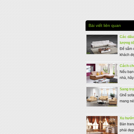
Bài viết liên quan
Các dấu 
lượng tố
Để sắm c
khách đẹp
Cách chọ
Nếu bạn 
nhà, hãy
Sang trọ
Ghế sofa
mang nét 
Xu hướn
Bàn tra
phái đẹp