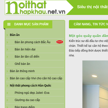
Siêu thị nội th
DANH MỤC SẢN PHẨM
CẨM NANG
,
TIN TỨC 
Bàn ăn
Một góc quây quần đầm 
Kiến trúc sư đã đầu tư cho v
Bàn ăn phong cách Bắc Âu
chán. Thiết kế lại căn hộ the
Bàn ăn hiện đại
Đảo bếp đồng thời được thiết 
nhẹ.
Bàn ăn tân cổ điển
Ghế bàn ăn
Bàn ăn thông minh
Bàn ăn cao cấp Vivi cho căn hộ cao cấp
Nội thất phong cách Hàn Quốc
Phòng ngủ đẹp Juliet -Eva
Giường da cao cấp
Bàn trang điểm