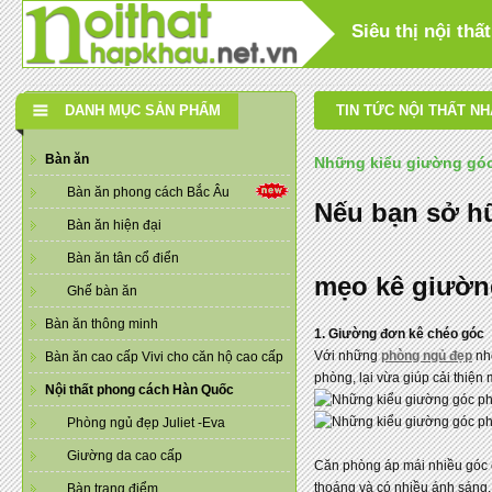
Siêu thị nội th
DANH MỤC SẢN PHẨM
TIN TỨC NỘI THẤT N
Bàn ăn
Những kiểu giường gó
Bàn ăn phong cách Bắc Âu
Nếu bạn sở h
Bàn ăn hiện đại
Bàn ăn tân cổ điển
mẹo kê giườn
Ghế bàn ăn
Bàn ăn thông minh
1. Giường đơn kê chéo góc
Với những
phòng ngủ đẹp
nhỏ
Bàn ăn cao cấp Vivi cho căn hộ cao cấp
phòng, lại vừa giúp cải thiệ
Nội thất phong cách Hàn Quốc
Phòng ngủ đẹp Juliet -Eva
Giường da cao cấp
Căn phòng áp mái nhiều góc 
thoáng và có nhiều ánh sáng.
Bàn trang điểm