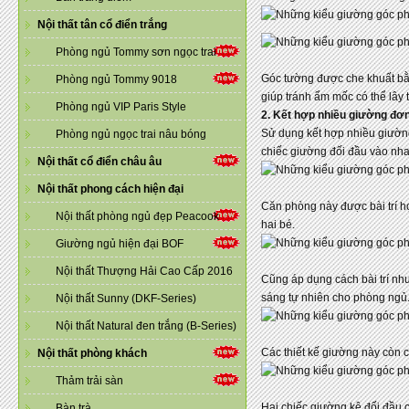
Nội thất tân cổ điển trắng
Phòng ngủ Tommy sơn ngọc trai
Góc tường được che khuất bằn
Phòng ngủ Tommy 9018
giúp tránh ẩm mốc có thể lây
Phòng ngủ VIP Paris Style
2. Kết hợp nhiều giường đơ
Sử dụng kết hợp nhiều giường
Phòng ngủ ngọc trai nâu bóng
chiếc giường đối đầu vào nha
Nội thất cổ điển châu âu
Nội thất phong cách hiện đại
Căn phòng này được bài trí hợ
Nội thất phòng ngủ đẹp Peacook
hai bé.
Giường ngủ hiện đại BOF
Nội thất Thượng Hải Cao Cấp 2016
Cũng áp dụng cách bài trí nh
sáng tự nhiên cho phòng ngủ
Nội thất Sunny (DKF-Series)
Nội thất Natural đen trắng (B-Series)
Các thiết kế giường này còn 
Nội thất phòng khách
Thảm trải sàn
Hai chiếc giường kê đối đầu c
Bàn trà