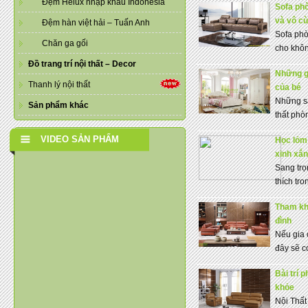
Đệm Helux nhập khẩu Indonesia
Sofa phò
và vô cù
Đệm hàn việt hải – Tuấn Anh
Sofa phò
Chăn ga gối
cho khôn
Đồ trang trí nội thất – Decor
Những ga
Thanh lý nội thất
của bé
Những sắ
Sản phẩm khác
thất phò
VIDEO SẢN PHẨM
Học lỏm 
xinh xắn
Sang trọ
thích tro
Tham khả
đình
Nếu gia 
đây sẽ c
Bài trí 
khỏe
Nội Thất