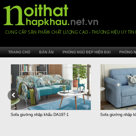
TRANG CHỦ
BÀN ĂN
PHÒNG NGỦ ĐẸP HIỆN ĐẠI
PHÒNG N
Sofa giường nhập khẩu DA197-1
Sofa giường nhập k