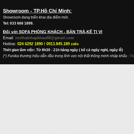
Showroom - TP.Hồ Chí Minh:
Showroom đang triển khai địa điểm mới.
Tel: 033 668 1899.
Đối với SOFA PHÒNG KHÁCH - BÀN TRÀ,KỆ TI VI
Email:
noithatnhapkhau68@gmail.com
Hotline:
024 6292 1890 /
0913.845.189 zalo
Thời gian làm việc: Từ 8h30 - 21h hàng ngày ( kể cả ngày nghỉ, ngày lễ)
(*) Funika thương hiệu dẫn đầu trong lĩnh vực nội thất thông minh nhập khẩu
:
To