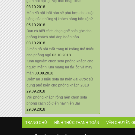
giãn nổi bật tại Nội thất nhập khẩu
08.10.2018
Món đồ nội thất nào sẽ phù hợp cho cuộc
sống của những vị khách hàng bận rộn?
05.10.2018
Bạn có biết cách chọn ghế sofa góc cho
phòng khách nhỏ đẹp hoàn hảo
03.10.2018
3 món đồ nội thất trang trí không thể thiếu
cho phòng ngủ
03.10.2018
Kinh nghiệm chọn sofa phòng khách cho
người mệnh Kim mang lại tài lộc và may
mắn
30.09.2018
Điểm lại 3 mẫu sofa da hiện đại được sử
dụng phổ biến cho phòng khách 2018
29.09.2018
Với phòng khách rộng nên chọn sofa
phong cách cổ điển hay hiện đại
29.09.2018
TRANG CHỦ
HÌNH THỨC THANH TOÁN
VẬN CHUYỂN G