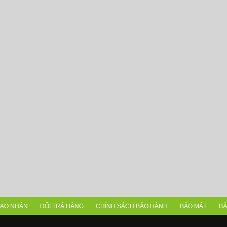
IAO NHẬN
ĐỔI TRẢ HÀNG
CHÍNH SÁCH BẢO HÀNH
BẢO MẬT
BẢ