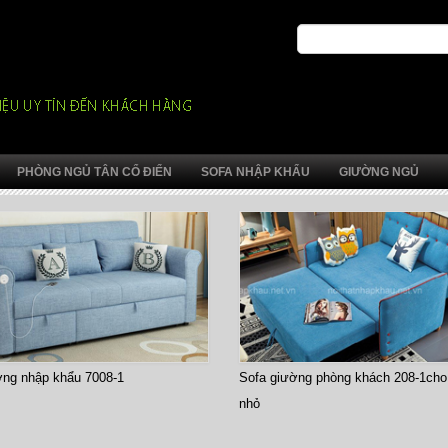
PHÒNG NGỦ TÂN CỔ ĐIỂN
SOFA NHẬP KHẨU
GIƯỜNG NGỦ
ờng nhập khẩu 7008-1
Sofa giường phòng khách 208-1cho
nhỏ