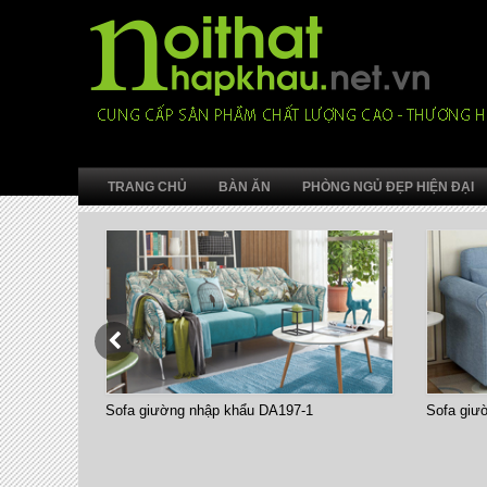
TRANG CHỦ
BÀN ĂN
PHÒNG NGỦ ĐẸP HIỆN ĐẠI
Sofa giường nhập khẩu DA197-1
Sofa giư