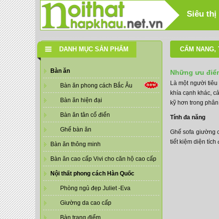
Siêu thị
DANH MỤC SẢN PHẨM
CẨM NANG
,
Bàn ăn
Những ưu điểm
Là một người tiêu
Bàn ăn phong cách Bắc Âu
khía cạnh khác, c
Bàn ăn hiện đại
kỹ hơn trong phân
Bàn ăn tân cổ điển
Tính đa năng
Ghế bàn ăn
Ghế sofa giường c
tiết kiệm diện tí
Bàn ăn thông minh
Bàn ăn cao cấp Vivi cho căn hộ cao cấp
Nội thất phong cách Hàn Quốc
Phòng ngủ đẹp Juliet -Eva
Giường da cao cấp
Bàn trang điểm