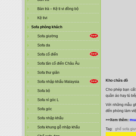
Bàn trà – Kệ ti vi đồng bộ
Kệ tivi
Sofa phòng khách
Sofa giường
Sofa da
Sofa cổ điển
Sofa tân cổ điển Châu Âu
Sofa thư giãn
Kho chứa đồ
Sofa nhập khẩu Malaysia
Cho phép bạn cất 
Sofa bộ
quần áo hay tủ bế
Sofa nỉ góc L
Với những mẫu gh
Sofa góc
đến phòng làm vi
Sofa nhập khẩu
>>Xem thêm:
mua
Sofa khung gỗ nhập khẩu
Tag:
ghế sofa gi