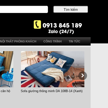
NỘI THẤT PHÒNG KHÁCH
CÔNG TRÌNH
TIN TỨC
 căn hộ
Sofa giường thông minh DA 108B-14 (Xanh)
Bàn ăn thô