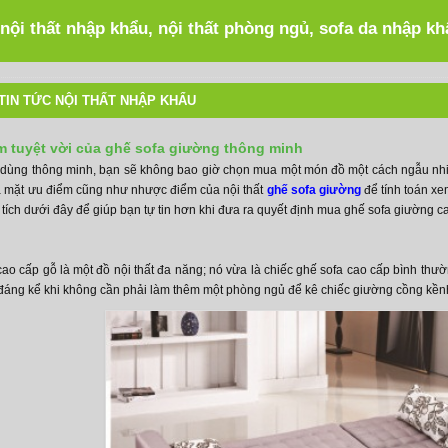
 nội thất nhập khẩu, nội thất phòng ngủ, sofa da nhập k
TIN TỨC NỘI THẤT NHẬP KHẨU
 tuyệt vời của ghế sofa giường thông minh
 dùng thông minh, bạn sẽ không bao giờ chọn mua một món đồ một cách ngẫu nhiê
ả mặt ưu điểm cũng như nhược điểm của nội thất
ghế sofa giường
để tính toán xe
 tích dưới đây để giúp bạn tự tin hơn khi đưa ra quyết định mua ghế sofa giường c
ao cấp gỗ là một đồ nội thất đa năng; nó vừa là chiếc ghế sofa cao cấp bình thườ
ch đáng kể khi không cần phải làm thêm một phòng ngủ để kê chiếc giường cồng kền