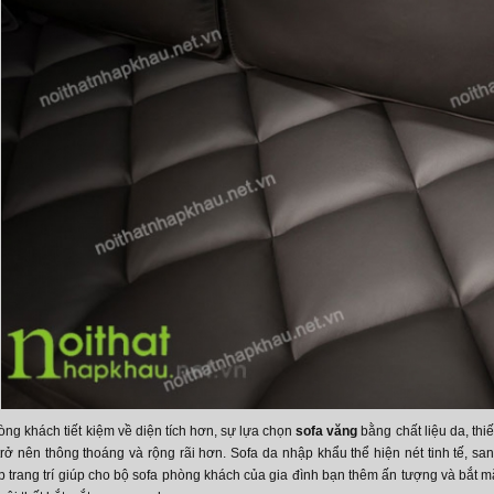
ng khách tiết kiệm về diện tích hơn, sự lựa chọn
sofa văng
bằng chất liệu da, thi
trở nên thông thoáng và rộng rãi hơn. Sofa da nhập khẩu thể hiện nét tinh tế, sa
p trang trí giúp cho bộ sofa phòng khách của gia đình bạn thêm ấn tượng và bắt m