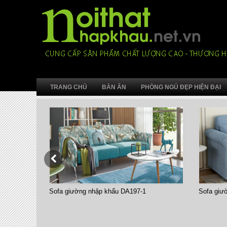
TRANG CHỦ
BÀN ĂN
PHÒNG NGỦ ĐẸP HIỆN ĐẠI
khẩu DA197-1
Sofa giường nhập khẩu 7008-1