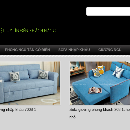
PHÒNG NGỦ TÂN CỔ ĐIỂN
SOFA NHẬP KHẨU
GIƯỜNG NGỦ
Sofa giường phòng khách 208-1cho căn hộ
Sofa giường thông m
nhỏ