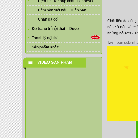
Đệm Helux nhập khẩu Indonesia
Đệm hàn việt hải – Tuấn Anh
Chăn ga gối
Chất liệu da cũng
bảo độ bền và ch
Đồ trang trí nội thất – Decor
những bộ sofa đẹp
Thanh lý nội thất
Tag:
bán sofa nh
Sản phẩm khác
VIDEO SẢN PHẨM