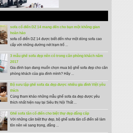
sofa cổ điển DZ 14 mang đến cho bạn một không gian
hoàn hảo
sofa cổ điển DZ 14 được biết đến như một dòng sofa cao
cấp với những đường nét trạm trổ ...
3 mẫu ghế sofa đẹp nên có trong căn phòng khách năm
2017
Gia đình bạn đang muốn chọn mua bộ ghế sofa đẹp cho căn
phòng khách của gia đình mình? Hãy ...
Bộ sưu tập ghế sofa da đẹp được nhiều gia đình Việt yêu
thích
Cùng tham khảo những mẫu ghế sofa da đẹp được yêu
thích nhất hiện nay tại Siêu thị Nội Thất ...
Ghế sofa tân cổ điển cho biệt thự đẹp đẳng cấp
Với những căn biệt thự đẹp, bộ ghế sofa tân cổ điển sẽ làm
tôn nên vẻ sang trọng, đẳng ...