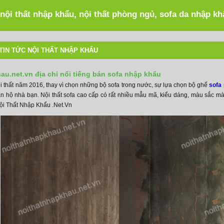
 nội thất nhập khẩu, nội thất phòng ngủ, sofa da nhập k
TIN TỨC NỘI THẤT NHẬP KHẨU
au.net.vn địa chỉ nổi tiếng bán sofa nhập khẩu
 thất năm 2016, thay vì chọn những bộ sofa trong nước, sự lựa chọn bộ ghế
sofa
ăn hộ nhà bạn. Nội thất sofa cao cấp có rất nhiều mẫu mã, kiểu dáng, màu sắc 
Nội Thất Nhập Khẩu .Net.Vn