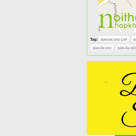
Tag:
BAN AN CAO CAP
B
BÀN ĂN VIVI
BÀN ĂN XẾ