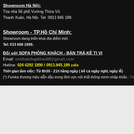
Showroom Hà Nội:
Tòa nhà 56 phố Vường Thừa Vũ
Thanh Xuân, Hà Nội. Tel: 0913 845 189.
Showroom - TP.Hồ Chí Minh:
Showroom đang triển khai địa điểm mới.
Tel: 033 668 1899.
Đối với SOFA PHÒNG KHÁCH - BÀN TRÀ,KỆ TI VI
Email:
noithatnhapkhau68@gmail.com
Hotline:
024 6292 1890 /
0913.845.189 zalo
Thời gian làm việc: Từ 8h30 - 21h hàng ngày ( kể cả ngày nghỉ, ngày lễ)
(*) Funika thương hiệu dẫn đầu trong lĩnh vực nội thất thông minh nhập khẩu
:
To