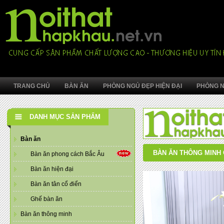
TRANG CHỦ
BÀN ĂN
PHÒNG NGỦ ĐẸP HIỆN ĐẠI
PHÒNG N
DANH MỤC SẢN PHẨM
Bàn ăn
BÀN ĂN THÔNG MINH 
Bàn ăn phong cách Bắc Âu
Bàn ăn hiện đại
Bàn ăn tân cổ điển
Ghế bàn ăn
Bàn ăn thông minh