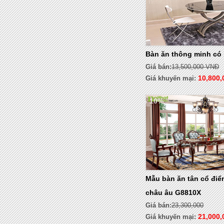
Bàn ăn thông minh có 
Giá bán:
13,500,000 VNĐ
10,800
Giá khuyến mại:
- 10%
Mẫu bàn ăn tân cổ đi
châu âu G8810X
Giá bán:
23,300,000
21,000,
Giá khuyến mại: