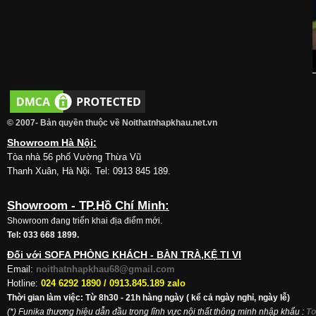
© 2007- Bản quyền thuộc về Noithatnhapkhau.net.vn
Showroom Hà Nội:
Tòa nhà 56 phố Vường Thừa Vũ
Thanh Xuân, Hà Nội. Tel: 0913 845 189.
Showroom - TP.Hồ Chí Minh:
Showroom đang triển khai địa điểm mới.
Tel: 033 668 1899.
Đối với SOFA PHÒNG KHÁCH - BÀN TRÀ,KỆ TI VI
Email:
noithatnhapkhau68@gmail.com
Hotline:
024 6292 1890 /
0913.845.189 zalo
Thời gian làm việc: Từ 8h30 - 21h hàng ngày ( kể cả ngày nghỉ, ngày lễ)
(*) Funika thương hiệu dẫn đầu trong lĩnh vực nội thất thông minh nhập khẩu
:
To