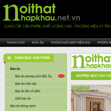
TRANG CHỦ
BÀN ĂN
PHÒNG NGỦ ĐẸP HIỆN ĐẠI
PHÒNG N
DANH MỤC SẢN PHẨM
Bàn ăn
GIƯỜNG NGỦ CAO CẤ
Bàn ăn phong cách Bắc Âu
Bàn ăn hiện đại
Bàn ăn tân cổ điển
Ghế bàn ăn
Bàn ăn thông minh