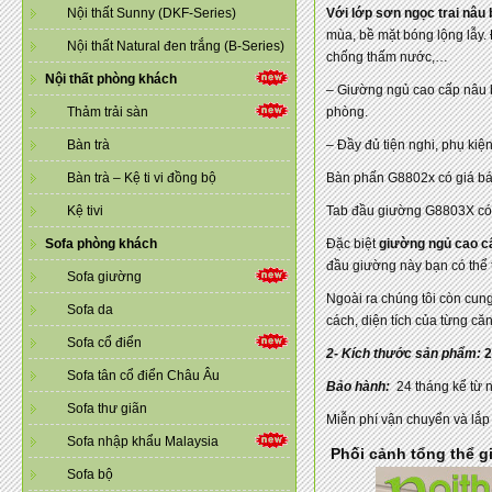
Nội thất Sunny (DKF-Series)
Với lớp sơn ngọc trai nâu
mùa, bề mặt bóng lộng lẫy.
Nội thất Natural đen trắng (B-Series)
chống thấm nước,…
Nội thất phòng khách
– Giường ngủ cao cấp nâu b
Thảm trải sàn
phòng.
Bàn trà
– Đầy đủ tiện nghi, phụ ki
Bàn trà – Kệ ti vi đồng bộ
Bàn phấn G8802x có giá bá
Kệ tivi
Tab đầu giường G8803X có 
Sofa phòng khách
Đặc biệt
giường ngủ cao cấ
đầu giường này bạn có thể t
Sofa giường
Ngoài ra chúng tôi còn cu
Sofa da
cách, diện tích của từng că
Sofa cổ điển
2- Kích thước sản phẩm:
2
Sofa tân cổ điển Châu Âu
Bảo hành:
24 tháng kể từ 
Sofa thư giãn
Miễn phí vận chuyển và lắp
Sofa nhập khẩu Malaysia
Phối cảnh tổng thể g
Sofa bộ