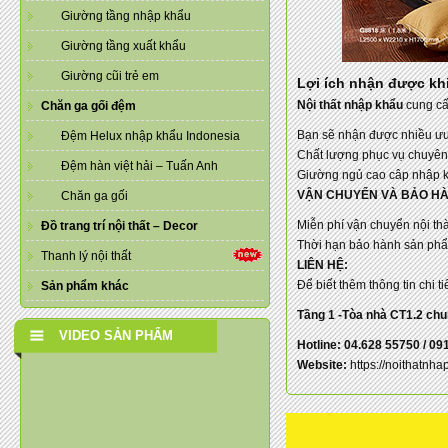
Giường tầng nhập khẩu
Giường tầng xuất khẩu
Giường cũi trẻ em
Lợi ích nhận được kh
Nội thất nhập khẩu
cung c
Chăn ga gối đệm
Bạn sẽ nhận được nhiều ưu
Đệm Helux nhập khẩu Indonesia
Chất lượng phục vụ chuyên 
Đệm hàn việt hải – Tuấn Anh
Giường ngủ cao câp nhập k
VẬN CHUYỂN VÀ BẢO H
Chăn ga gối
Miễn phí vận chuyển nội t
Đồ trang trí nội thất – Decor
Thời hạn bảo hành sản ph
Thanh lý nội thất
LIÊN HỆ:
Để biết thêm thông tin chi t
Sản phẩm khác
Tầng 1 -Tòa nhà CT1.2 ch
VIDEO SẢN PHẨM
Hotline: 04.628 55750 / 09
Website:
https://noithatnha