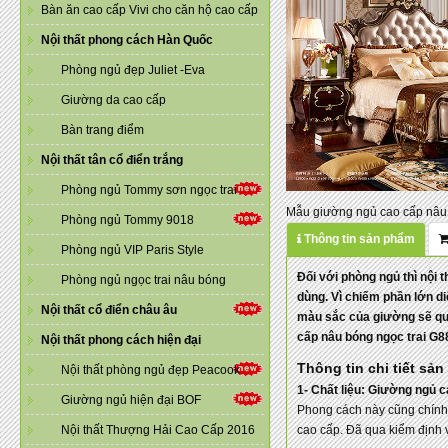
Bàn ăn cao cấp Vivi cho căn hộ cao cấp
Nội thất phong cách Hàn Quốc
Phòng ngủ đẹp Juliet -Eva
Giường da cao cấp
Bàn trang điểm
Nội thất tân cổ điển trắng
Phòng ngủ Tommy sơn ngọc trai
Mẫu giường ngủ cao cấp nâu b
Phòng ngủ Tommy 9018
Thông tin sản phẩm
Phòng ngủ VIP Paris Style
Đối với phòng ngủ thì nội 
Phòng ngủ ngọc trai nâu bóng
dùng. Vì chiếm phần lớn di
Nội thất cổ điển châu âu
màu sắc của giường sẽ quy
cấp nâu bóng ngọc trai G88
Nội thất phong cách hiện đại
Thông tin chi tiết sả
Nội thất phòng ngủ đẹp Peacook
1- Chất liệu: Giường ngủ 
Giường ngủ hiện đại BOF
Phong cách này cũng chính 
Nội thất Thượng Hải Cao Cấp 2016
cao cấp. Đã qua kiểm định 