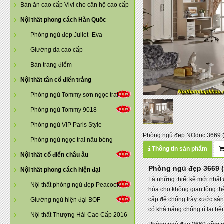
Bàn ăn cao cấp Vivi cho căn hộ cao cấp
Nội thất phong cách Hàn Quốc
Phòng ngủ đẹp Juliet -Eva
Giường da cao cấp
Bàn trang điểm
Nội thất tân cổ điển trắng
Phòng ngủ Tommy sơn ngọc trai
Phòng ngủ Tommy 9018
Phòng ngủ VIP Paris Style
Phòng ngủ đẹp NOdric 3669 ( 
Phòng ngủ ngọc trai nâu bóng
Thông tin sản phẩm
Nội thất cổ điển châu âu
Phòng ngủ đẹp 3669 
Nội thất phong cách hiện đại
Là những thiết kế mới nhất
Nội thất phòng ngủ đẹp Peacook
hòa cho không gian tổng t
cấp để chống trày xước sản 
Giường ngủ hiện đại BOF
có khả năng chống rỉ lại bền
Nội thất Thượng Hải Cao Cấp 2016