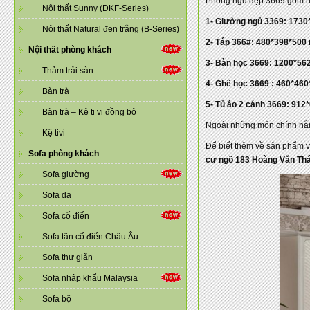
Phòng ngủ đẹp 3669 gồm 
Nội thất Sunny (DKF-Series)
1- Giường ngủ 3369: 173
Nội thất Natural đen trắng (B-Series)
2- Táp 366#: 480*398*500 
Nội thất phòng khách
3- Bàn học 3669: 1200*56
Thảm trải sàn
4- Ghế học 3669 : 460*46
Bàn trà
5- Tủ áo 2 cánh 3669: 91
Bàn trà – Kệ ti vi đồng bộ
Ngoài những món chính nằm 
Kệ tivi
Để biết thêm về sản phẩm v
Sofa phòng khách
cư ngõ 183 Hoàng Văn Thá
Sofa giường
Sofa da
Sofa cổ điển
Sofa tân cổ điển Châu Âu
Sofa thư giãn
Sofa nhập khẩu Malaysia
Sofa bộ