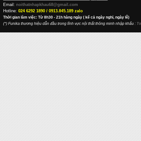
Email:
noithatnhapkhau68@gmail.com
Hotline:
024 6292 1890 /
0913.845.189 zalo
Thời gian làm việc: Từ 8h30 - 21h hàng ngày ( kể cả ngày nghỉ, ngày lễ)
(*) Funika thương hiệu dẫn đầu trong lĩnh vực nội thất thông minh nhập khẩu
:
To