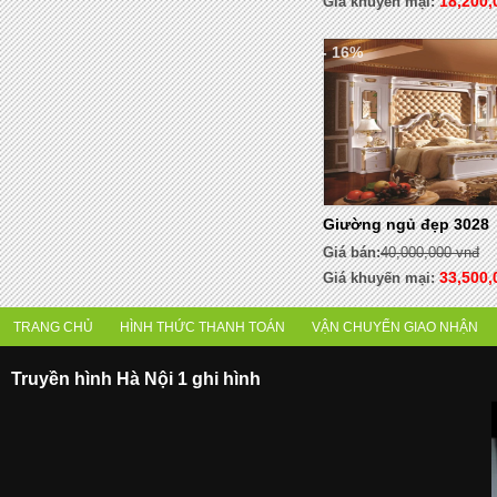
18,200
Giá khuyến mại:
- 16%
Giường ngủ đẹp 3028
Giá bán:
40,000,000 vnđ
33,500,
Giá khuyến mại:
TRANG CHỦ
HÌNH THỨC THANH TOÁN
VẬN CHUYỂN GIAO NHẬN
Truyền hình Hà Nội 1 ghi hình