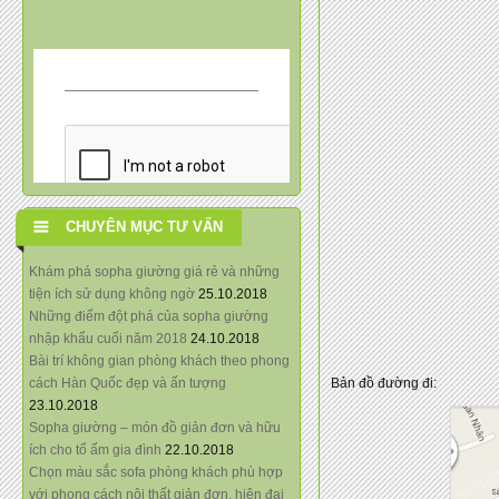
CHUYÊN MỤC TƯ VẤN
Khám phá sopha giường giá rẻ và những
tiện ích sử dụng không ngờ
25.10.2018
Những điểm đột phá của sopha giường
nhập khẩu cuối năm 2018
24.10.2018
Bài trí không gian phòng khách theo phong
cách Hàn Quốc đẹp và ấn tượng
Bản đồ đường đi:
23.10.2018
Sopha giường – món đồ giản đơn và hữu
ích cho tổ ấm gia đình
22.10.2018
Chọn màu sắc sofa phòng khách phù hợp
với phong cách nội thất giản đơn, hiện đại