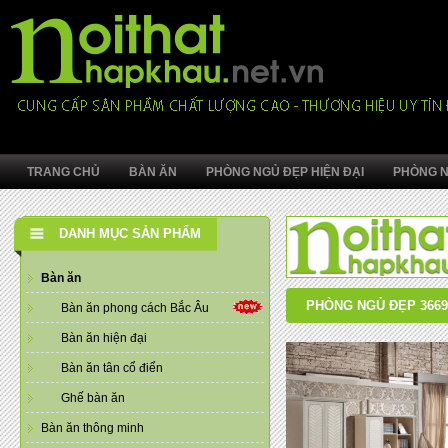
TRANG CHỦ
BÀN ĂN
PHÒNG NGỦ ĐẸP HIỆN ĐẠI
PHÒNG N
DANH MỤC SẢN PHẨM
Bàn ăn
PHÒNG NGỦ ĐẸP 3669 
Bàn ăn phong cách Bắc Âu
Bàn ăn hiện đại
Bàn ăn tân cổ điển
Ghế bàn ăn
Bàn ăn thông minh