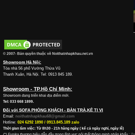
© 2007- Bản quyền thuộc về Noithatnhapkhau.net.vn
Showroom Hà Nội:
Tòa nhà 56 phố Vường Thừa Vũ
Thanh Xuân, Hà Nội. Tel: 0913 845 189.
Showroom - TP.Hồ Chí Minh:
Showroom đang triển khai địa điểm mới.
Tel: 033 668 1899.
Đối với SOFA PHÒNG KHÁCH - BÀN TRÀ,KỆ TI VI
Email:
noithatnhapkhau68@gmail.com
Hotline:
024 6292 1890 /
0913.845.189 zalo
Thời gian làm việc: Từ 8h30 - 21h hàng ngày ( kể cả ngày nghỉ, ngày lễ)
(*) Funika thương hiệu dẫn đầu trong lĩnh vực nội thất thông minh nhập khẩu
:
To