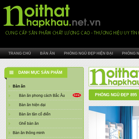
TRANG CHỦ
BÀN ĂN
PHÒNG NGỦ ĐẸP HIỆN ĐẠI
PHÒNG N
DANH MỤC SẢN PHẨM
Bàn ăn
PHÒNG NGỦ ĐẸP 895
Bàn ăn phong cách Bắc Âu
Bàn ăn hiện đại
Bàn ăn tân cổ điển
Ghế bàn ăn
Bàn ăn thông minh