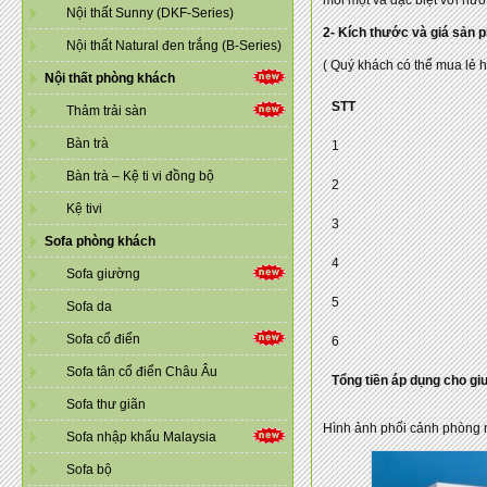
Nội thất Sunny (DKF-Series)
2- Kích thước và giá sản 
Nội thất Natural đen trắng (B-Series)
( Quý khách có thể mua lẻ 
Nội thất phòng khách
STT
Thảm trải sàn
Bàn trà
1
Bàn trà – Kệ ti vi đồng bộ
2
Kệ tivi
3
Sofa phòng khách
4
Sofa giường
5
Sofa da
Sofa cổ điển
6
Sofa tân cổ điển Châu Âu
Tổng tiền áp dụng cho g
Sofa thư giãn
Hình ảnh phối cảnh phòng n
Sofa nhập khẩu Malaysia
Sofa bộ