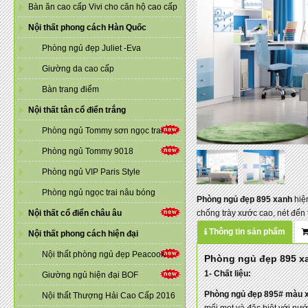
Bàn ăn cao cấp Vivi cho căn hộ cao cấp
Nội thất phong cách Hàn Quốc
Phòng ngủ đẹp Juliet -Eva
Giường da cao cấp
Bàn trang điểm
Nội thất tân cổ điển trắng
Phòng ngủ Tommy sơn ngọc trai
Phòng ngủ Tommy 9018
Phòng ngủ VIP Paris Style
Phòng ngủ ngọc trai nâu bóng
Phòng ngủ đẹp 895 xanh
hiệ
chống trày xước cao, nét đến 
Nội thất cổ điển châu âu
Thông tin sản phẩm
Nội thất phong cách hiện đại
Nội thất phòng ngủ đẹp Peacook
Phòng ngủ đẹp 895 x
1- Chất liệu:
Giường ngủ hiện đại BOF
Phòng ngủ đẹp 895# màu 
Nội thất Thượng Hải Cao Cấp 2016
mối mọt và đặc biệt với nước