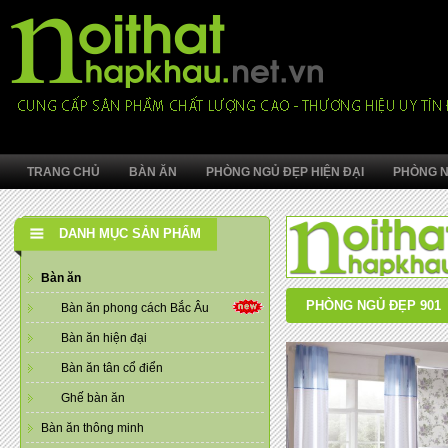
TRANG CHỦ
BÀN ĂN
PHÒNG NGỦ ĐẸP HIỆN ĐẠI
PHÒNG N
DANH MỤC SẢN PHẨM
Bàn ăn
PHÒNG NGỦ ĐẸP 901
Bàn ăn phong cách Bắc Âu
Bàn ăn hiện đại
Bàn ăn tân cổ điển
Ghế bàn ăn
Bàn ăn thông minh