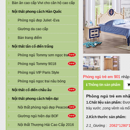
Bàn ăn cao cấp Vivi cho căn hộ cao cấp
Nội thất phong cách Hàn Quốc
Phòng ngủ đẹp Juliet -Eva
Giường da cao cấp
Bàn trang điểm
Nội thất tân cổ điển trắng
Phòng ngủ Tommy sơn ngọc trai
Phòng ngủ Tommy 9018
Phòng ngủ VIP Paris Style
Phòng ngủ trẻ em 901
nhập 
Phòng ngủ ngọc trai nâu bóng
Thông tin sản phẩm
Nội thất cổ điển châu âu
Phòng ngủ trẻ em nh
Nội thất phong cách hiện đại
1.Chất liệu sản phẩm:
Được
Nội thất phòng ngủ đẹp Peacook
trày xước ,cong vênh và mối
Giường ngủ hiện đại BOF
2.Kích thước sản phẩm:
Nội thất Thượng Hải Cao Cấp 2016
2.1_Giường :
2082*1280*