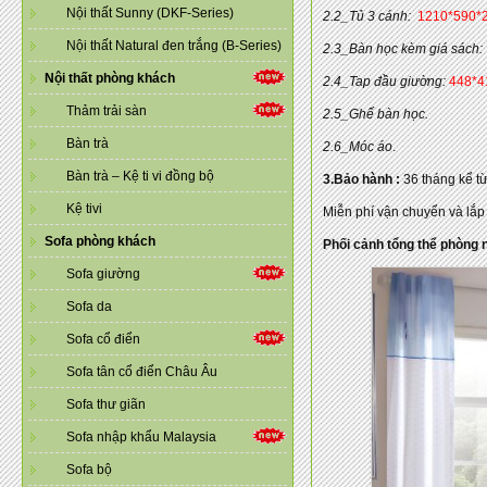
Nội thất Sunny (DKF-Series)
2.2_Tủ 3 cánh:
1210*590*
Nội thất Natural đen trắng (B-Series)
2.3_Bàn học kèm giá sách:
Nội thất phòng khách
2.4_Tap đầu giường:
448*4
Thảm trải sàn
2.5_Ghế bàn học.
Bàn trà
2.6_Móc áo
.
Bàn trà – Kệ ti vi đồng bộ
3.Bảo hành :
36 tháng kể t
Kệ tivi
Miễn phí vận chuyển và lắp
Sofa phòng khách
Phối cảnh tổng thể phòng 
Sofa giường
Sofa da
Sofa cổ điển
Sofa tân cổ điển Châu Âu
Sofa thư giãn
Sofa nhập khẩu Malaysia
Sofa bộ