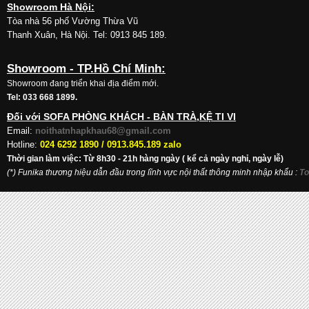
Showroom Hà Nội:
Tòa nhà 56 phố Vường Thừa Vũ
Thanh Xuân, Hà Nội. Tel: 0913 845 189.
Showroom - TP.Hồ Chí Minh:
Showroom đang triển khai địa điểm mới.
Tel: 033 668 1899.
Đối với SOFA PHÒNG KHÁCH - BÀN TRÀ,KỆ TI VI
Email:
noithatnhapkhau68@gmail.com
Hotline:
024 6292 1890 /
0913.845.189 zalo
Thời gian làm việc: Từ 8h30 - 21h hàng ngày ( kể cả ngày nghỉ, ngày lễ)
(*) Funika thương hiệu dẫn đầu trong lĩnh vực nội thất thông minh nhập khẩu
:
To