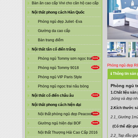
Bàn ăn cao cấp Vivi cho căn hộ cao cấp
Nội thất phong cách Hàn Quốc
Phòng ngủ đẹp Juliet -Eva
Giường da cao cấp
Bàn trang điểm
Nội thất tân cổ điển trắng
Phòng ngủ Tommy sơn ngọc trai
Phòng ngủ đẹp R
Phòng ngủ Tommy 9018
Thông tin sản
Phòng ngủ VIP Paris Style
Phòng ngủ t
Phòng ngủ ngọc trai nâu bóng
1.Chất liệu sản
Nội thất cổ điển châu âu
,bóng và đẹp nh
Nội thất phong cách hiện đại
2.Kích thước s
Nội thất phòng ngủ đẹp Peacook
2.1_Giường 1m
Giường ngủ hiện đại BOF
(Có thể đặt giư
Nội thất Thượng Hải Cao Cấp 2016
2.2_Tap đầu gi