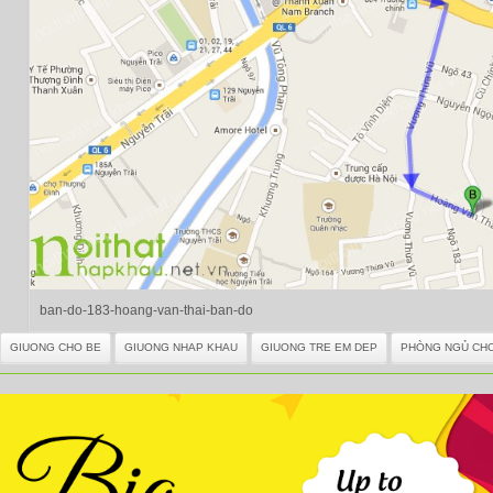
ban-do-183-hoang-van-thai-ban-do
GIUONG CHO BE
GIUONG NHAP KHAU
GIUONG TRE EM DEP
PHÒNG NGỦ CH