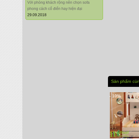
Với phòng khách rộng nên chọn sofa
phong cách cổ điển hay hiện đại
29.09.2018
Sản phẩm cùn
- 10%