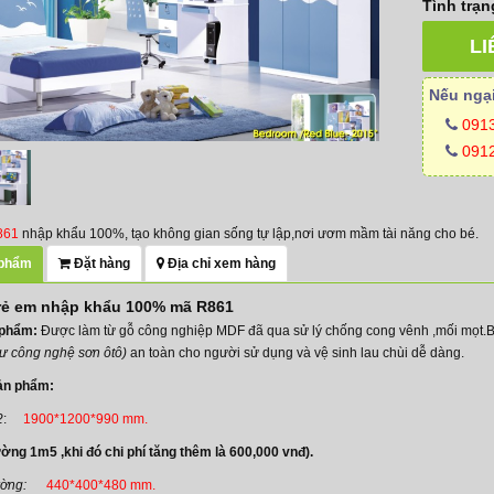
Tình trạn
LI
Nếu ngại
091
0912
861
nhập khẩu 100%, tạo không gian sống tự lập,nơi ươm mầm tài năng cho bé.
 phẩm
Đặt hàng
Địa chỉ xem hàng
rẻ em nhập khẩu 100% mã R861
 phẩm:
Được làm từ gỗ công nghiệp MDF đã qua sử lý chống cong vênh ,mối mọt.
ư công nghệ sơn ôtô)
an toàn cho người sử dụng và vệ sinh lau chùi dễ dàng.
ản phẩm:
2
:
1900*1200*990 mm.
ờng 1m5 ,khi đó chi phí tăng thêm là 600,000 vnđ).
ường:
440*400*480 mm.