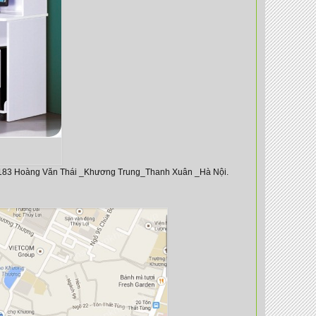
183 Hoàng Văn Thái _Khương Trung_Thanh Xuân _Hà Nội.