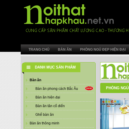
TRANG CHỦ
BÀN ĂN
PHÒNG NGỦ ĐẸP HIỆN ĐẠI
DANH MỤC SẢN PHẨM
Bàn ăn
PHÒNG NGỦ 
Bàn ăn phong cách Bắc Âu
Bàn ăn hiện đại
Bàn ăn tân cổ điển
Ghế bàn ăn
Bàn ăn thông minh