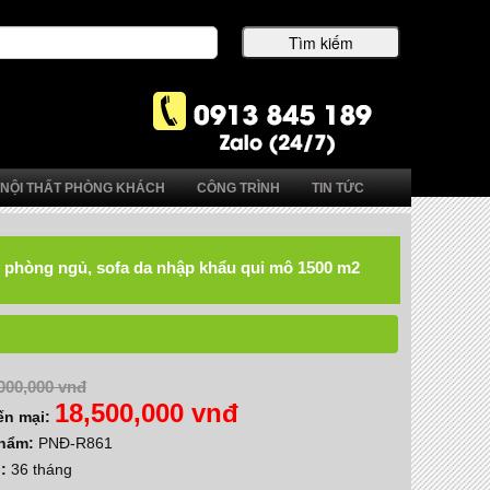
NỘI THẤT PHÒNG KHÁCH
CÔNG TRÌNH
TIN TỨC
hất phòng ngủ, sofa da nhập khẩu qui mô 1500 m2
000,000 vnđ
18,500,000 vnđ
ến mại:
phẩm:
PNĐ-R861
h:
36 tháng