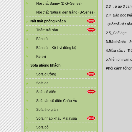
Nội thất Sunny (DKF-Series)
2.3_Tủ áo 3 cán
Nội thất Natural đen trắng (B-Series)
2.4_Bàn học thẳ
Nội thất phòng khách
(Có thể đặt bàn
Thảm trải sàn
2.5_Ghế học.
Bàn trà
3.Bảo hành:
36
Bàn trà – Kệ ti vi đồng bộ
4.Màu sắc : Tr
Kệ tivi
5.Miễn phí vận 
Sofa phòng khách
Phối cảnh tổng
Sofa giường
Sofa da
Sofa cổ điển
Sofa tân cổ điển Châu Âu
Sofa thư giãn
Sofa nhập khẩu Malaysia
Sofa bộ