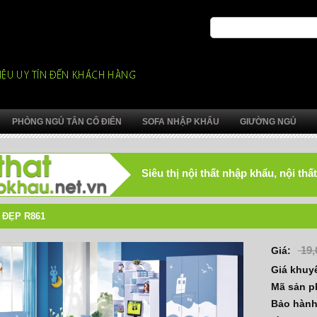
PHÒNG NGỦ TÂN CỔ ĐIỂN
SOFA NHẬP KHẨU
GIƯỜNG NGỦ
Siêu thị nội thất nhập khẩu, nội t
ĐẸP R861
19,
Giá:
Giá khuy
Mã sản 
Bảo hàn