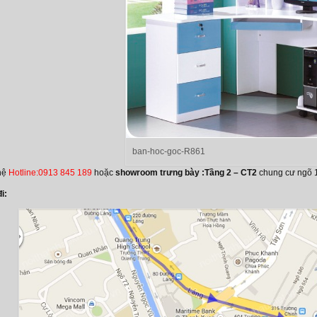
ban-hoc-goc-R861
 hệ
Hotline:0913 845 189
hoặc
showroom trưng bày :Tầng 2 – CT2
chung cư ngõ 
i: