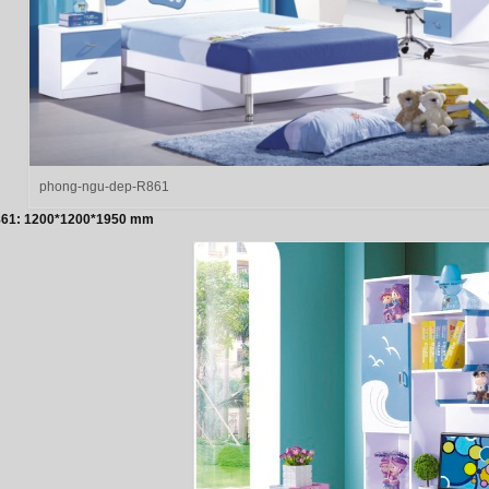
phong-ngu-dep-R861
861: 1200*1200*1950 mm