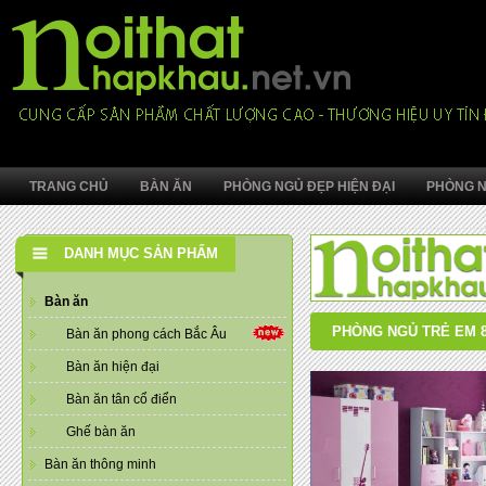
TRANG CHỦ
BÀN ĂN
PHÒNG NGỦ ĐẸP HIỆN ĐẠI
PHÒNG N
DANH MỤC SẢN PHẨM
Bàn ăn
PHÒNG NGỦ TRẺ EM 
Bàn ăn phong cách Bắc Âu
Bàn ăn hiện đại
Bàn ăn tân cổ điển
Ghế bàn ăn
Bàn ăn thông minh