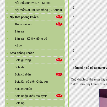
Nội thất Sunny (DKF-Series)
1
Nội thất Natural đen trắng (B-Series)
2
Nội thất phòng khách
Thảm trải sàn
3
Bàn trà
4
Bàn trà – Kệ ti vi đồng bộ
5
Kệ tivi
6
Sofa phòng khách
7
Sofa giường
Sofa da
Tổng tiền cả bộ áp dụng
Sofa cổ điển
Quý khách có thể mua đầy đủ
Sofa tân cổ điển Châu Âu
12km. Nếu quý khách ở xa v
Sofa thư giãn
Sofa nhập khẩu Malaysia
Sofa bộ