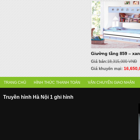
- 10%
Giường tầng 859 – xa
Giá bán:
18,315,000 VNĐ
16,650,
Giá khuyến mại:
TRANG CHỦ
HÌNH THỨC THANH TOÁN
VẬN CHUYỂN GIAO NHẬN
Truyền hình Hà Nội 1 ghi hình