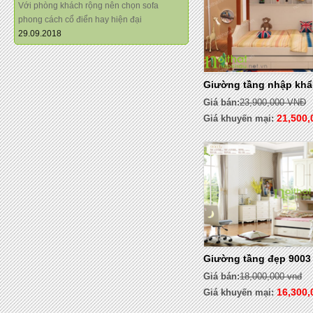
Với phòng khách rộng nên chọn sofa
phong cách cổ điển hay hiện đại
29.09.2018
Giường tầng nhập khẩ
Giá bán:
23,900,000 VNĐ
21,500,
Giá khuyến mại:
Giường tầng đẹp 9003
Giá bán:
18,000,000 vnđ
16,300,
Giá khuyến mại: