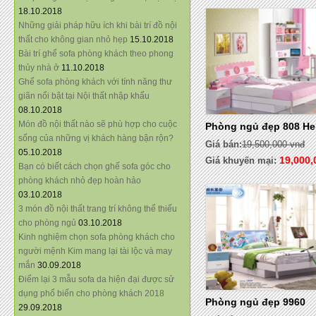
18.10.2018
Những giải pháp hữu ích khi bài trí đồ nội
thất cho không gian nhỏ hẹp
15.10.2018
Bài trí ghế sofa phòng khách theo phong
thủy nhà ở
11.10.2018
Ghế sofa phòng khách với tính năng thư
giãn nổi bật tại Nội thất nhập khẩu
08.10.2018
Món đồ nội thất nào sẽ phù hợp cho cuộc
Phòng ngủ đẹp 808 Hel
sống của những vị khách hàng bận rộn?
Giá bán:
19,500,000 vnđ
05.10.2018
19,000,
Giá khuyến mại:
Bạn có biết cách chọn ghế sofa góc cho
phòng khách nhỏ đẹp hoàn hảo
03.10.2018
3 món đồ nội thất trang trí không thể thiếu
cho phòng ngủ
03.10.2018
Kinh nghiệm chọn sofa phòng khách cho
người mệnh Kim mang lại tài lộc và may
mắn
30.09.2018
Điểm lại 3 mẫu sofa da hiện đại được sử
dụng phổ biến cho phòng khách 2018
Phòng ngủ đẹp 9960
29.09.2018