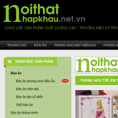
TRANG CHỦ
BÀN ĂN
PHÒNG NGỦ ĐẸP HIỆN ĐẠI
PHÒNG N
DANH MỤC SẢN PHẨM
Bàn ăn
PHÒNG NGỦ TRẺ EM 
Bàn ăn phong cách Bắc Âu
Bàn ăn hiện đại
Bàn ăn tân cổ điển
Ghế bàn ăn
Bàn ăn thông minh