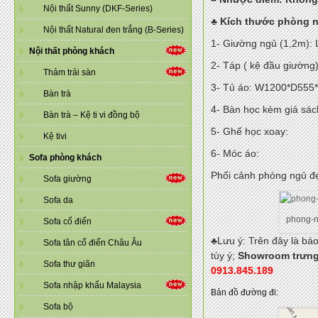
Nội thất Sunny (DKF-Series)
♣ Kích thước phòng n
Nội thất Natural đen trắng (B-Series)
1- Giường ngủ (1,2m)
Nội thất phòng khách
2- Táp ( kệ đầu giườ
Thảm trải sàn
3- Tủ áo: W1200*D55
Bàn trà
4- Bàn học kèm giá s
Bàn trà – Kệ ti vi đồng bộ
5- Ghế học xoay:
Kệ tivi
6- Móc áo:
Sofa phòng khách
Phối cảnh phòng ngủ đẹ
Sofa giường
Sofa da
phong-
Sofa cổ điển
♣Lưu ý: Trên đây là bá
Sofa tân cổ điển Châu Âu
tùy ý;
Showroom trưng 
Sofa thư giãn
0913.845.189
Sofa nhập khẩu Malaysia
Bản đồ đường đi:
Sofa bộ