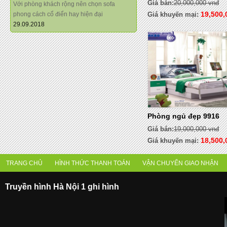
Giá bán:
20,000,000 vnđ
Với phòng khách rộng nên chọn sofa
19,500,
Giá khuyến mại:
phong cách cổ điển hay hiện đại
29.09.2018
Phòng ngủ đẹp 9916
Giá bán:
19,000,000 vnđ
18,500,
Giá khuyến mại:
TRANG CHỦ
HÌNH THỨC THANH TOÁN
VẬN CHUYỂN GIAO NHẬN
Truyền hình Hà Nội 1 ghi hình