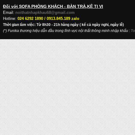
Đối với SOFA PHÒNG KHÁCH - BÀN TRÀ,KỆ TI VI
Email:
noithatnhapkhau68@gmail.com
Hotline:
024 6292 1890 /
0913.845.189 zalo
Thời gian làm việc: Từ 8h30 - 21h hàng ngày ( kể cả ngày nghỉ, ngày lễ)
(*) Funika thương hiệu dẫn đầu trong lĩnh vực nội thất thông minh nhập khẩu
:
To