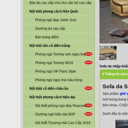
Bàn ăn cao cấp Vivi cho căn hộ cao cấp
Nội thất phong cách Hàn Quốc
Phòng ngủ đẹp Juliet -Eva
Giường da cao cấp
Bàn trang điểm
Nội thất tân cổ điển trắng
Phòng ngủ Tommy sơn ngọc trai
Phòng ngủ Tommy 9018
Sofa da nhập khẩ
Phòng ngủ VIP Paris Style
Thông tin sản
Phòng ngủ ngọc trai nâu bóng
Sofa da S
Nội thất cổ điển châu âu
Sản phẩm
ghế 
Nội thất phong cách hiện đại
mới trong trang 
bên nhau. Chất 
Nội thất phòng ngủ đẹp Peacook
Dưới đây là mộ
Giường ngủ hiện đại BOF
Nội thất Thượng Hải Cao Cấp 2016