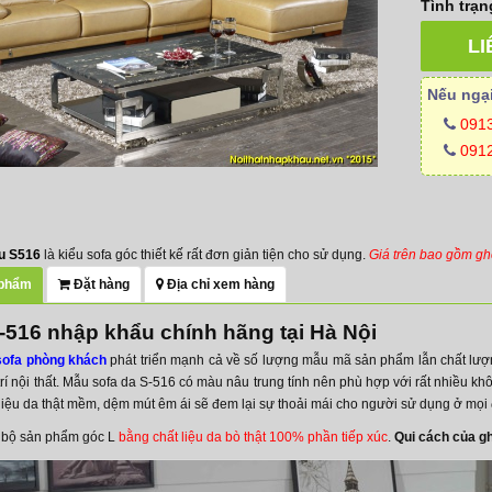
Tình trạn
LI
Nếu ngại
091
0912
u S516
là kiểu sofa góc thiết kế rất đơn giản tiện cho sử dụng.
Giá trên bao gồm gh
 phẩm
Đặt hàng
Địa chỉ xem hàng
-516 nhập khẩu chính hãng tại Hà Nội
sofa phòng khách
phát triển mạnh cả về số lượng mẫu mã sản phẩm lẫn chất lượng
trí nội thất. Mẫu sofa da S-516 có màu nâu trung tính nên phù hợp với rất nhiều k
liệu da thật mềm, dệm mút êm ái sẽ đem lại sự thoải mái cho người sử dụng ở mọi đ
t bộ sản phẩm góc L
bằng chất liệu da bò thật 100% phần tiếp xúc
.
Qui cách của g