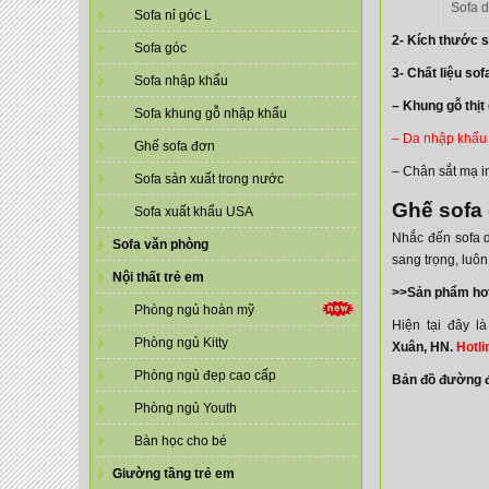
Sofa 
Sofa nỉ góc L
2- Kích thước 
Sofa góc
3- Chất liệu sof
Sofa nhập khẩu
– Khung gỗ thịt
Sofa khung gỗ nhập khẩu
– Da nhập khẩu 
Ghế sofa đơn
– Chân sắt mạ i
Sofa sản xuất trong nước
Ghế sofa 
Sofa xuất khẩu USA
Nhắc đến sofa d
Sofa văn phòng
sang trọng, luô
Nội thất trẻ em
>>Sản phẩm ho
Phòng ngủ hoàn mỹ
Hiện tại đây l
Phòng ngủ Kitty
Xuân, HN.
Hotli
Phòng ngủ đẹp cao cấp
Bản đồ đường đ
Phòng ngủ Youth
Bàn học cho bé
Giường tầng trẻ em