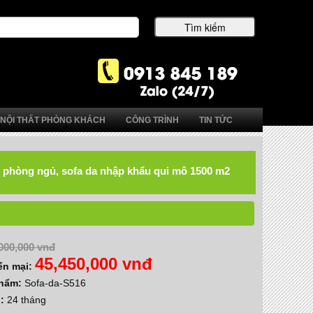
NỘI THẤT PHÒNG KHÁCH
CÔNG TRÌNH
TIN TỨC
hất phòng ngủ, sofa da nhập khẩu qui mô 1500 m2
000,000 vnđ
45,450,000 vnđ
ến mại:
phẩm:
Sofa-da-S516
h:
24 tháng