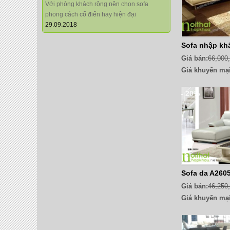
Với phòng khách rộng nên chọn sofa
phong cách cổ điển hay hiện đại
29.09.2018
Sofa nhập kh
Giá bán:
66,000
Giá khuyến mại
- 20%
Sofa da A260
Giá bán:
46,250
Giá khuyến mại