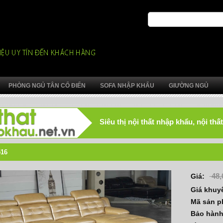
PHÒNG NGỦ TÂN CỔ ĐIỂN
SOFA NHẬP KHẨU
GIƯỜNG NGỦ
Siêu thị nội thất nhập khẩu, nội t
516
48,
Giá:
Giá khuy
Mã sản 
Bảo hàn