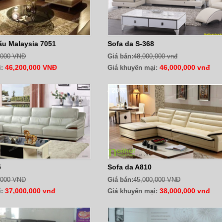
ẩu Malaysia 7051
Sofa da S-368
,000 VNĐ
Giá bán:
48,000,000 vnđ
46,200,000 VNĐ
46,000,000 vnđ
:
Giá khuyến mại:
- 20%
5
Sofa da A810
,000 VNĐ
Giá bán:
45,000,000 VNĐ
37,000,000 vnđ
38,000,000 vnđ
:
Giá khuyến mại: