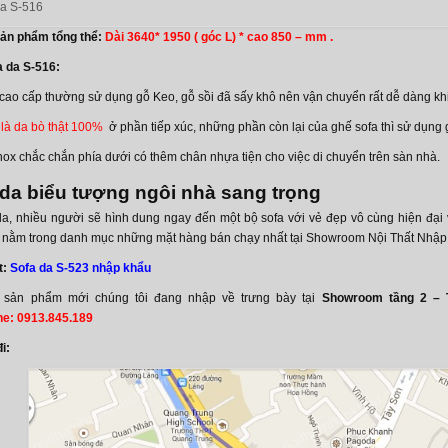
da S-516
sản phẩm tổng thể:
Dài 3640* 1950 ( góc L) * cao 850 – mm .
a da S-516:
cao cấp thường sử dụng gỗ Keo, gỗ sồi đã sấy khô nên vận chuyển rất dễ dàng kh
là da bò thật 100%
ở phần tiếp xúc, những phần còn lại của ghế sofa thì sử dụng 
nox chắc chắn phía dưới có thêm chân nhựa tiện cho việc di chuyển trên sàn nhà.
da biểu tượng ngôi nhà sang trọng
a, nhiều người sẽ hình dung ngay đến một bộ sofa với vẻ đẹp vô cùng hiện đại 
n nằm trong danh mục những mặt hàng bán chạy nhất tại Showroom Nội Thất Nhập
t:
Sofa da S-523 nhập khẩu
à sản phẩm mới chúng tôi đang nhập về trưng bày tại
Showroom tầng 2 – 
ne: 0913.845.189
i: