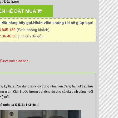
g:
Đặt hàng
ÊN HỆ ĐẶT MUA
 đặt hàng hãy gọi.Nhân viên
chúng tôi
sẽ giúp bạn!
3.845.189
(Sofa phòng khách)
.36.46.96
(Tư vấn đồ gỗ)
ế sofa như hình ảnh.
 kỹ thuật. Sử dụng sofa da trong nhà hiện đang là một trào lưu
hông gian. Kích thước tương đối rộng đủ cho cả gia đình cùng ngồi
ộ tuổi.
hế sofa da S-516: 1+3+bed