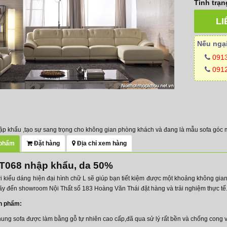
Tình trạn
LI
Nếu ngại
091
0912
p khẩu ,tạo sự sang trọng cho không gian phòng khách và đang là mẫu sofa góc 
 phẩm
Đặt hàng
Địa chỉ xem hàng
 T068 nhập khẩu, da 50%
ới kiểu dáng hiện đại hình chữ L sẽ giúp bạn tiết kiệm được một khoảng không gi
hãy đến showroom Nội Thất số 183 Hoàng Văn Thái đặt hàng và trải nghiệm thực tế
ản phẩm:
hung sofa được làm bằng gỗ tự nhiên cao cấp,đã qua sử lý rất bền và chống cong 