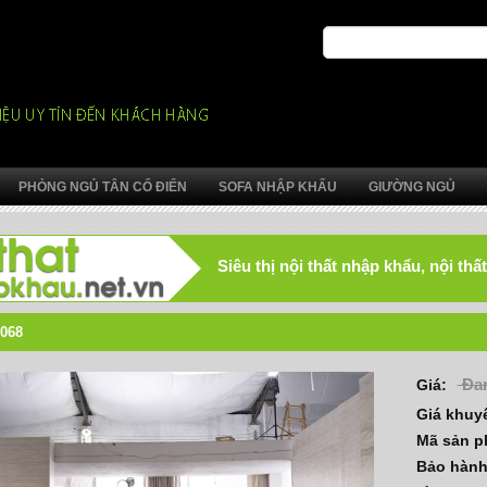
PHÒNG NGỦ TÂN CỔ ĐIỂN
SOFA NHẬP KHẨU
GIƯỜNG NGỦ
Siêu thị nội thất nhập khẩu, nội t
068
Đan
Giá:
Giá khuy
Mã sản 
Bảo hàn