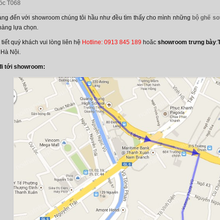
góc T068
ng đến với showroom chúng tôi hầu như đều tìm thấy cho mình những
bộ ghế so
hàng lựa chọn.
 tiết quý khách vui lòng liên hệ
Hotline: 0913 845 189
hoăc
showroom trưng bày
:
 Hà Nội.
i tới showroom: