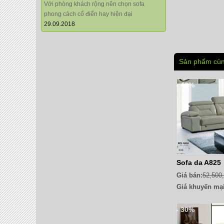
Với phòng khách rộng nên chọn sofa
phong cách cổ điển hay hiện đại
29.09.2018
Sản phẩm cùn
- 40%
Sofa da A825
Giá bán:
52,500
Giá khuyến mại
- 30%