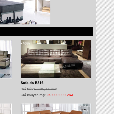
- 40%
Sofa da B816
Giá bán:
48,335,000 vnđ
29,000,000 vnđ
Giá khuyến mại:
- 25%