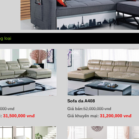
g loại
- 40%
Sofa da A408
,000 vnđ
Giá bán:
52,000,000 vnđ
31,500,000 vnđ
31,200,000 vnđ
:
Giá khuyến mại:
- 30%