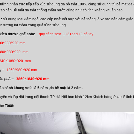
hững phần trực tiếp tiếp xúc sử dụng da bò thật 100% càng sử dụng thì bề mặt da 
cao cấp.Bề mặt da thật chống thấm nước cũng như có tính kháng khuẩn cao.
 :
sử dụng loại đệm ngồi cao cấp nhất kết hợp với hệ thống lò xo tạo nên cảm giác t
n tượng lọt thỏm trong quá trình sử dụng.
kích thước ghế sofa:
quy cách sofa: 1+3+bed +1 có tay
00*980*920 mm
80*980*920 mm
840*1080*920 mm
y :
1260*980*920 mm
 sản phẩm
:
3860*1840*920 mm
ảo hành khung sofa là 5 năm ,da bề mặt là 2 năm.
uyển và lắp đặt trong nội thành TP Hà Nội bán kính 12km.Khách hàng ở xa sẽ tính t
góc T068: