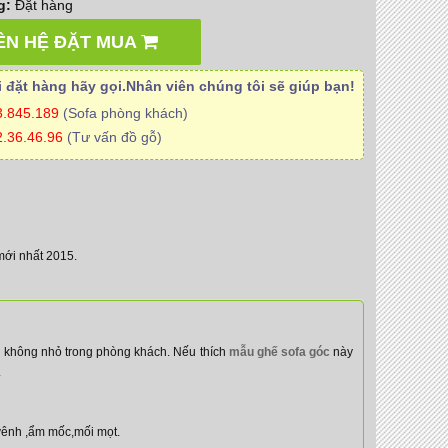
g:
Đặt hàng
ÊN HỆ ĐẶT MUA
 đặt hàng hãy gọi.Nhân viên
chúng tôi
sẽ giúp bạn!
3.845.189
(Sofa phòng khách)
.36.46.96
(Tư vấn đồ gỗ)
mới nhất 2015.
an không nhỏ trong phòng khách. Nếu thích
mẫu ghế sofa góc
này
.
vênh ,ẩm mốc,mối mọt.