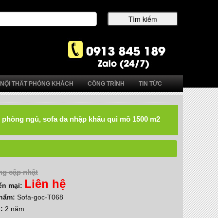
NỘI THẤT PHÒNG KHÁCH
CÔNG TRÌNH
TIN TỨC
hất phòng ngủ, sofa da nhập khẩu qui mô 1500 m2
g cập nhật
Liên hệ
ến mại:
phẩm:
Sofa-goc-T068
h:
2 năm