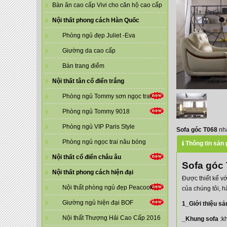
Bàn ăn cao cấp Vivi cho căn hộ cao cấp
Nội thất phong cách Hàn Quốc
Phòng ngủ đẹp Juliet -Eva
Giường da cao cấp
Bàn trang điểm
Nội thất tân cổ điển trắng
Phòng ngủ Tommy sơn ngọc trai
Phòng ngủ Tommy 9018
Phòng ngủ VIP Paris Style
Sofa góc T068
nhậ
Phòng ngủ ngọc trai nâu bóng
Thông tin sản
Nội thất cổ điển châu âu
Sofa góc
Nội thất phong cách hiện đại
Được thiết kế v
Nội thất phòng ngủ đẹp Peacook
của chúng tôi, 
Giường ngủ hiện đại BOF
1_Giới thiệu s
Nội thất Thượng Hải Cao Cấp 2016
_Khung sofa
:k