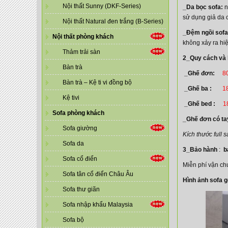
Nội thất Sunny (DKF-Series)
_Da bọc sofa:
n
sử dụng giả da 
Nội thất Natural đen trắng (B-Series)
_Đệm ngồi sofa
Nội thất phòng khách
không xảy ra hiệ
Thảm trải sàn
2_Quy cách và 
Bàn trà
_Ghế đơn:
8
Bàn trà – Kệ ti vi đồng bộ
_Ghế ba :
18
Kệ tivi
_Ghế bed :
1
Sofa phòng khách
_Ghế đơn có ta
Sofa giường
Kích thước full
Sofa da
3_Bảo hành
:
b
Sofa cổ điển
Miễn phí vận ch
Sofa tân cổ điển Châu Âu
Hình ảnh sofa 
Sofa thư giãn
Sofa nhập khẩu Malaysia
Sofa bộ