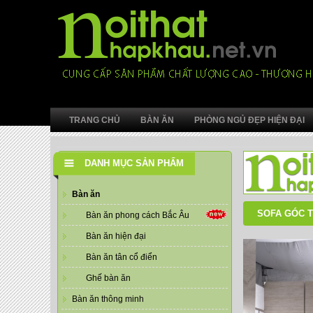
TRANG CHỦ
BÀN ĂN
PHÒNG NGỦ ĐẸP HIỆN ĐẠI
DANH MỤC SẢN PHẨM
Bàn ăn
SOFA GÓC T
Bàn ăn phong cách Bắc Âu
Bàn ăn hiện đại
Bàn ăn tân cổ điển
Ghế bàn ăn
Bàn ăn thông minh