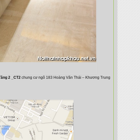
Tầng 2 _CT2
chung cư ngõ 183 Hoàng Văn Thái – Khương Trung