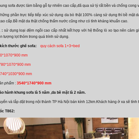
hung sofa được làm bằng gỗ tự nhiên cao cấp,đã qua sử lý rất bền và chống cong 
hững phần trực tiếp tiếp xúc sử dụng da bò thật 100% càng sử dụng thì bề mặt d
cao cấp.Bề mặt da thật chống thấm nước cũng như có tính kháng khuẩn cao.
 :
sử dụng loại đệm ngồi cao cấp nhất kết hợp với hệ thống lò xo tạo nên cảm giá
n tượng lọt thỏm trong quá trình sử dụng.
kích thước ghế sofa:
quy cách sofa 1+3+bed
0*1070*900 mm
780*1070*900 mm
740*1030*900 mm
 sản phẩm
:
3540*1740*900 mm
ảo hành khung sofa là 5 năm ,da bề mặt là 2 năm.
uyển và lắp đặt trong nội thành TP Hà Nội bán kính 12km.Khách hàng ở xa sẽ tính t
góc T862: