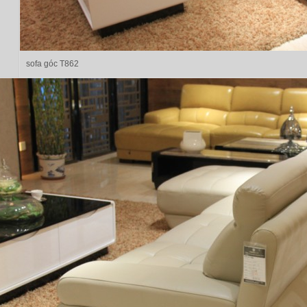
sofa góc T862