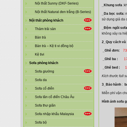
Nội thất Sunny (DKF-Series)
_Khung sofa
:k
Nội thất Natural đen trắng (B-Series)
_Da bọc sofa:
n
sử dụng giả da 
Nội thất phòng khách
_Đệm ngồi sofa
Thảm trải sàn
không xảy ra hiệ
Bàn trà
2_Quy cách và 
Bàn trà – Kệ ti vi đồng bộ
_Ghế đơn:
73
Kệ tivi
_Ghế ba :
1
Sofa phòng khách
_Ghế bed :
1
Sofa giường
Kích thước full
Sofa da
3_Bảo hành
:
b
Sofa cổ điển
Miễn phí vận ch
Sofa tân cổ điển Châu Âu
Hình ảnh sofa 
Sofa thư giãn
Sofa nhập khẩu Malaysia
Sofa bộ