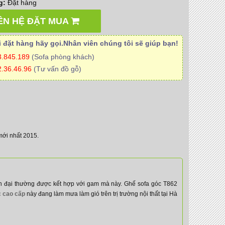
g:
Đặt hàng
ÊN HỆ ĐẶT MUA
 đặt hàng hãy gọi.Nhân viên
chúng tôi
sẽ giúp bạn!
3.845.189
(Sofa phòng khách)
.36.46.96
(Tư vấn đồ gỗ)
mới nhất 2015.
n đại thường được kết hợp với gam mà này. Ghế sofa góc T862
c cao cấp
này đang làm mưa làm gió trên trị trường nội thất tại Hà