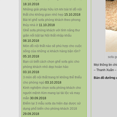
18.10.2018
Những giải pháp hữu ích khi bài trí đồ nội
thất cho không gian nhỏ hẹp
15.10.2018
Bài trí ghế sofa phòng khách theo phong
thủy nhà ở
11.10.2018
Ghế sofa phòng khách với tính năng thư
giãn nổi bật tại Nội thất nhập khẩu
08.10.2018
Món đồ nội thất nào sẽ phù hợp cho cuộc
sống của những vị khách hàng bận rộn?
05.10.2018
sofa 
Bạn có biết cách chọn ghế sofa góc cho
Mọi thông tin chi
phòng khách nhỏ đẹp hoàn hảo
– Thanh Xuân –
03.10.2018
3 món đồ nội thất trang trí không thể thiếu
Bản đồ đường đ
cho phòng ngủ
03.10.2018
Kinh nghiệm chọn sofa phòng khách cho
người mệnh Kim mang lại tài lộc và may
mắn
30.09.2018
Điểm lại 3 mẫu sofa da hiện đại được sử
dụng phổ biến cho phòng khách 2018
29.09.2018