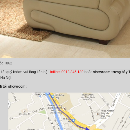
góc T862
 tiết quý khách vui lòng liên hệ
Hotline: 0913 845 189
hoăc
showroom trưng bày
:
 Hà Nội.
i tới showroom: