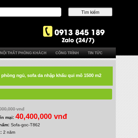
NỘI THẤT PHÒNG KHÁCH
CÔNG TRÌNH
TIN TỨC
hất phòng ngủ, sofa da nhập khẩu qui mô 1500 m2
000,000 vnđ
40,400,000 vnđ
ến mại:
phẩm:
Sofa-goc-T862
h:
2 năm