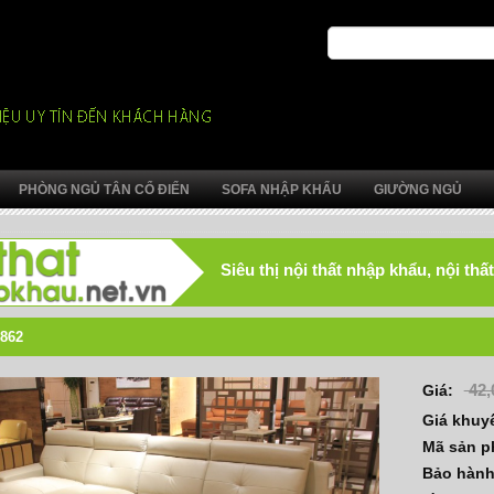
PHÒNG NGỦ TÂN CỔ ĐIỂN
SOFA NHẬP KHẨU
GIƯỜNG NGỦ
Siêu thị nội thất nhập khẩu, nội t
862
42,
Giá:
Giá khuy
Mã sản 
Bảo hàn