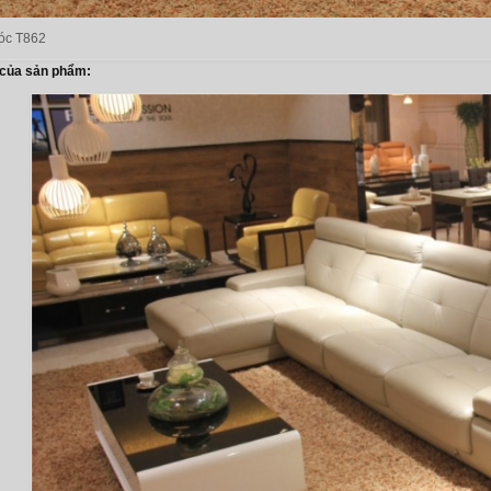
góc T862
 của sản phẩm: