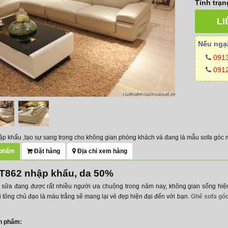
Tình trạn
LI
Nếu ngại
091
0912
p khẩu ,tạo sự sang trọng cho không gian phòng khách và đang là mẫu sofa góc 
 phẩm
Đặt hàng
Địa chỉ xem hàng
 T862 nhập khẩu, da 50%
 sữa đang được rất nhiều người ưa chuộng trong năm nay, không gian sống hiệ
i tông chủ đạo là màu trắng sẽ mang lại vẻ đẹp hiện đại đến với bạn.
Ghế sofa gó
ản phẩm: