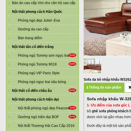
Bàn ăn cao cấp Vivi cho căn hộ cao cấp
Nội thất phong cách Hàn Quốc
Phòng ngủ đẹp Juliet -Eva
Giường da cao cấp
Bàn trang điểm
Nội thất tân cổ điển trắng
Phòng ngủ Tommy sơn ngọc trai
Phòng ngủ Tommy 9018
Phòng ngủ VIP Paris Style
Sofa da bò nhập khẩu W326
Phòng ngủ ngọc trai nâu bóng
Thông tin sản phẩm
Nội thất cổ điển châu âu
Sofa nhập khẩu W-32
Nội thất phong cách hiện đại
1- Ưu điểm của sofa góc L
Nội thất phòng ngủ đẹp Peacook
bộ
ghế sofa phòng khách
t
Giường ngủ hiện đại BOF
được xích lại gần nhau hơn.
Nội thất Thượng Hải Cao Cấp 2016
Dưới đây là một bộ sản phẩ