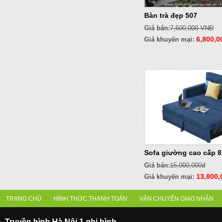
Bàn trà đẹp 507
Giá bán:
7,600,000 VNĐ
6,800,0
Giá khuyến mại:
- 8%
Sofa giường cao cấp 8
Giá bán:
15,000,000đ
13,800,
Giá khuyến mại:
TRANG CHỦ
HÌNH THỨC THANH TOÁN
VẬN CHUYỂN GIAO NHẬN
Truyền hình Hà Nội 1 ghi hình