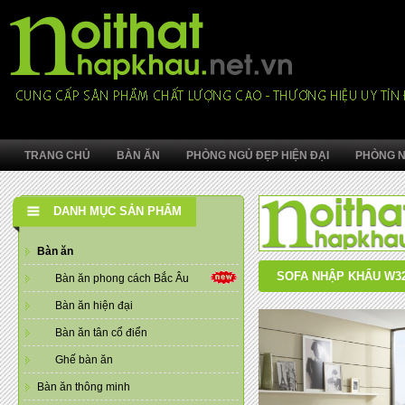
TRANG CHỦ
BÀN ĂN
PHÒNG NGỦ ĐẸP HIỆN ĐẠI
PHÒNG N
DANH MỤC SẢN PHẨM
Bàn ăn
SOFA NHẬP KHẨU W3
Bàn ăn phong cách Bắc Âu
Bàn ăn hiện đại
Bàn ăn tân cổ điển
Ghế bàn ăn
Bàn ăn thông minh