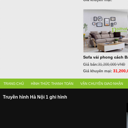
Sofa vải phong cách 
Giá bán:
31,200,000 VNĐ
31,200,
Giá khuyến mại:
TRANG CHỦ
HÌNH THỨC THANH TOÁN
VẬN CHUYỂN GIAO NHẬN
Truyền hình Hà Nội 1 ghi hình