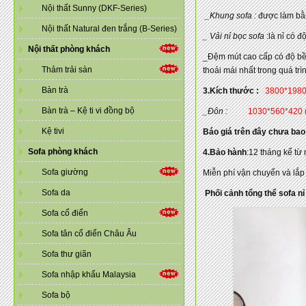
Nội thất Sunny (DKF-Series)
_Khung sofa :
được làm bằn
Nội thất Natural đen trắng (B-Series)
_ Vải nỉ bọc sofa
:là nỉ có 
Nội thất phòng khách
_Đệm mút cao cấp có độ bền 
Thảm trải sàn
thoải mái nhất trong quá trì
Bàn trà
3.Kích thước :
3800*198
Bàn trà – Kệ ti vi đồng bộ
_Đôn :
1030*560*420
Kệ tivi
Báo giá trên đây chưa bao
Sofa phòng khách
4.Bảo hành
:12 tháng kể từ
Sofa giường
Miễn phí vận chuyển và lắp
Sofa da
Phối cảnh tổng thể sofa n
Sofa cổ điển
Sofa tân cổ điển Châu Âu
Sofa thư giãn
Sofa nhập khẩu Malaysia
Sofa bộ