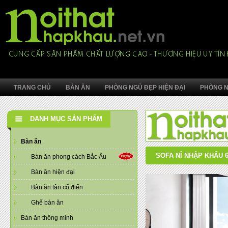
TRANG CHỦ
BÀN ĂN
PHÒNG NGỦ ĐẸP HIỆN ĐẠI
PHÒNG N
DANH MỤC SẢN PHẨM
Bàn ăn
SOFA NỈ NHẬP KHẨU 6
Bàn ăn phong cách Bắc Âu
Bàn ăn hiện đại
Bàn ăn tân cổ điển
Ghế bàn ăn
Bàn ăn thông minh