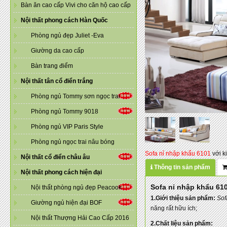
Bàn ăn cao cấp Vivi cho căn hộ cao cấp
Nội thất phong cách Hàn Quốc
Phòng ngủ đẹp Juliet -Eva
Giường da cao cấp
Bàn trang điểm
Nội thất tân cổ điển trắng
Phòng ngủ Tommy sơn ngọc trai
Phòng ngủ Tommy 9018
Phòng ngủ VIP Paris Style
Phòng ngủ ngọc trai nâu bóng
Sofa nỉ nhập khẩu 6101
với k
Nội thất cổ điển châu âu
Thông tin sản phẩm
Nội thất phong cách hiện đại
Sofa nỉ nhập khẩu 61
Nội thất phòng ngủ đẹp Peacook
1.Giới thiệu sản phẩm:
Sof
Giường ngủ hiện đại BOF
năng rất hữu ích;
Nội thất Thượng Hải Cao Cấp 2016
2.Chất liệu sản phẩm: