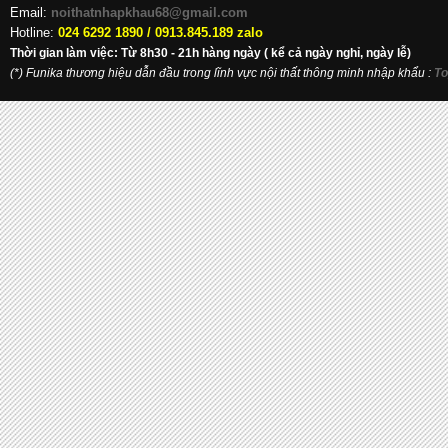
Email:
noithatnhapkhau68@gmail.com
Hotline:
024 6292 1890 /
0913.845.189 zalo
Thời gian làm việc: Từ 8h30 - 21h hàng ngày ( kể cả ngày nghỉ, ngày lễ)
(*) Funika thương hiệu dẫn đầu trong lĩnh vực nội thất thông minh nhập khẩu
:
To