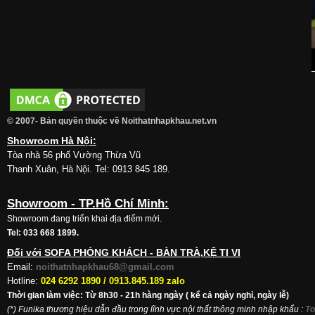
© 2007- Bản quyền thuộc về Noithatnhapkhau.net.vn
Showroom Hà Nội:
Tòa nhà 56 phố Vường Thừa Vũ
Thanh Xuân, Hà Nội. Tel: 0913 845 189.
Showroom - TP.Hồ Chí Minh:
Showroom đang triển khai địa điểm mới.
Tel: 033 668 1899.
Đối với SOFA PHÒNG KHÁCH - BÀN TRÀ,KỆ TI VI
Email:
noithatnhapkhau68@gmail.com
Hotline:
024 6292 1890 /
0913.845.189 zalo
Thời gian làm việc: Từ 8h30 - 21h hàng ngày ( kể cả ngày nghỉ, ngày lễ)
(*) Funika thương hiệu dẫn đầu trong lĩnh vực nội thất thông minh nhập khẩu
:
To