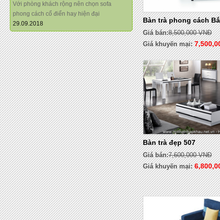
Với phòng khách rộng nên chọn sofa
phong cách cổ điển hay hiện đại
Bàn trà phong cách B
29.09.2018
Giá bán:
8,500,000 VNĐ
7,500,
Giá khuyến mại:
Bàn trà đẹp 507
Giá bán:
7,600,000 VNĐ
6,800,0
Giá khuyến mại:
- 8%