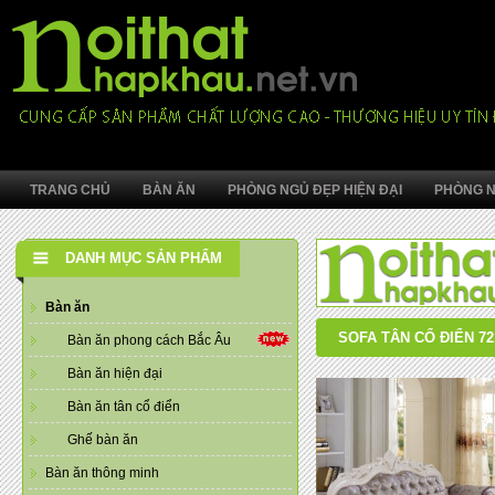
TRANG CHỦ
BÀN ĂN
PHÒNG NGỦ ĐẸP HIỆN ĐẠI
PHÒNG N
DANH MỤC SẢN PHẨM
Bàn ăn
SOFA TÂN CỔ ĐIỂN 72
Bàn ăn phong cách Bắc Âu
Bàn ăn hiện đại
Bàn ăn tân cổ điển
Ghế bàn ăn
Bàn ăn thông minh