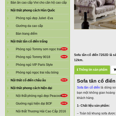
Bàn ăn cao cấp Vivi cho căn hộ cao cấp
Nội thất phong cách Hàn Quốc
Phòng ngủ đẹp Juliet -Eva
Giường da cao cấp
Bàn trang điểm
Nội thất tân cổ điển trắng
Phòng ngủ Tommy sơn ngọc trai
Sofa tân cổ điển 7202D là s
Phòng ngủ Tommy 9018
12km.
Phòng ngủ VIP Paris Style
Thông tin sản phẩm
Phòng ngủ ngọc trai nâu bóng
Sofa tân cổ điển
Nội thất cổ điển châu âu
Sofa tân cổ điển
là dòng so
Nội thất phong cách hiện đại
bạn một không gian hoàng
Nội thất phòng ngủ đẹp Peacook
khách hàng.
Giường ngủ hiện đại BOF
1- Chất liệu sản phẩm:
Nội thất Thượng Hải Cao Cấp 2016
– Toàn bộ khung sofa được 