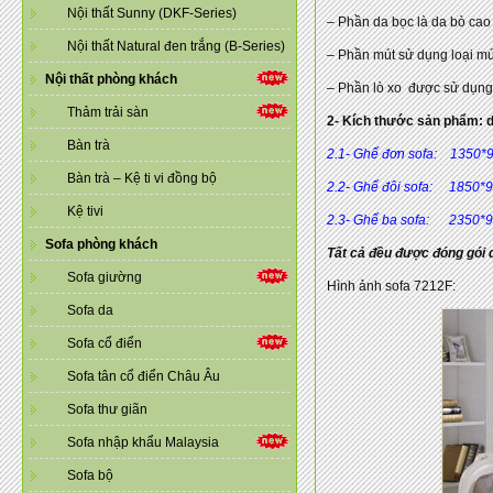
Nội thất Sunny (DKF-Series)
– Phần da bọc là da bò cao
Nội thất Natural đen trắng (B-Series)
– Phần mút sử dụng loại mút
Nội thất phòng khách
– Phần lò xo được sử dụng 0
Thảm trải sàn
2- Kích thước sản phẩm: d
Bàn trà
2.1- Ghế đơn sofa: 1350*9
Bàn trà – Kệ ti vi đồng bộ
2.2- Ghế đôi sofa: 1850
Kệ tivi
2.3- Ghế ba sofa: 2350*
Sofa phòng khách
Tất cả đều được đóng gói q
Sofa giường
Hình ảnh sofa 7212F:
Sofa da
Sofa cổ điển
Sofa tân cổ điển Châu Âu
Sofa thư giãn
Sofa nhập khẩu Malaysia
Sofa bộ