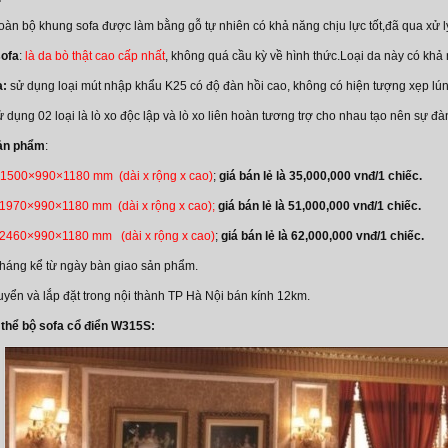
toàn bộ khung sofa được làm bằng gỗ tự nhiên có khả năng chịu lực tốt,đã qua xử
ofa
:
là da bò thật cao cấp nhất
, không quá cầu kỳ về hình thức.Loại da này có khả
a:
sử dụng loại mút nhập khẩu K25 có độ đàn hồi cao, không có hiện tượng xẹp lún, 
 dụng 02 loại là lò xo độc lập và lò xo liên hoàn tương trợ cho nhau tạo nên sự đà
sản phẩm
:
1500×990×1180 mm (dài x rộng x cao)
;
giá bán lẻ là 35,000,000 vnđ/1 chiếc.
1970×990×1180 mm (dài x rộng x cao);
giá bán lẻ là 51,000,000 vnđ/1 chiếc.
2460×990×1180 mm (dài x rộng x cao)
;
giá bán lẻ là 62,000,000 vnđ/1 chiếc.
tháng kể từ ngày bàn giao sản phẩm.
uyển và lắp đặt trong nội thành TP Hà Nội bán kính 12km.
 thể bộ sofa cổ điển W315S: