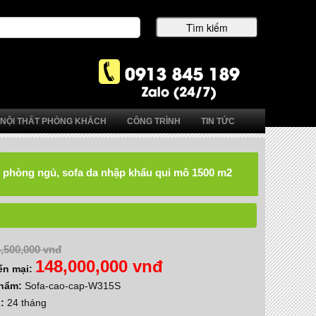
NỘI THẤT PHÒNG KHÁCH
CÔNG TRÌNH
TIN TỨC
hất phòng ngủ, sofa da nhập khẩu qui mô 1500 m2
,500,000 vnđ
148,000,000 vnđ
ến mại:
phẩm:
Sofa-cao-cap-W315S
h:
24 tháng