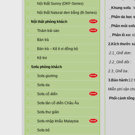
Nội thất Sunny (DKF-Series)
_Khung sofa
: 
Nội thất Natural đen trắng (B-Series)
_Phần da bọc s
Nội thất phòng khách
_Phần mút sof
Thảm trải sàn
_ Phần lò xo:
sử
Bàn trà
2.Kích thước 
Bàn trà – Kệ ti vi đồng bộ
2.1_Ghế đơn:
Kệ tivi
2.2_Ghế đôi :
Sofa phòng khách
2.3_Ghế ba :
Sofa giường
3.Bảo hành:
12 
Sofa da
Miễn phí vận ch
Sofa cổ điển
Phối cảnh tổng
Sofa tân cổ điển Châu Âu
Sofa thư giãn
Sofa nhập khẩu Malaysia
Sofa bộ