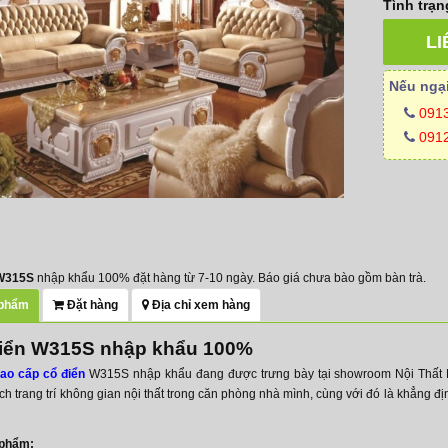
Tình trạn
LI
Nếu ngại
091
0912
 W315S
nhập khẩu 100% đặt hàng từ 7-10 ngày. Báo giá chưa bào gồm bàn trà.
 phẩm
Đặt hàng
Địa chỉ xem hàng
điển W315S nhập khẩu 100%
ao cấp cổ điển
W315S nhập khẩu đang được trưng bày tại showroom Nội Thất N
ch trang trí không gian nội thất trong căn phòng nhà mình, cùng với đó là khẳng đ
 phẩm: