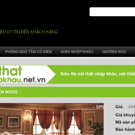
PHÒNG NGỦ TÂN CỔ ĐIỂN
SOFA NHẬP KHẨU
GIƯỜNG NGỦ
Siêu thị nội thất nhập khẩu, nội t
ỂN W315S
164
- 10%
Giá:
Giá khuy
Mã sản 
Bảo hàn