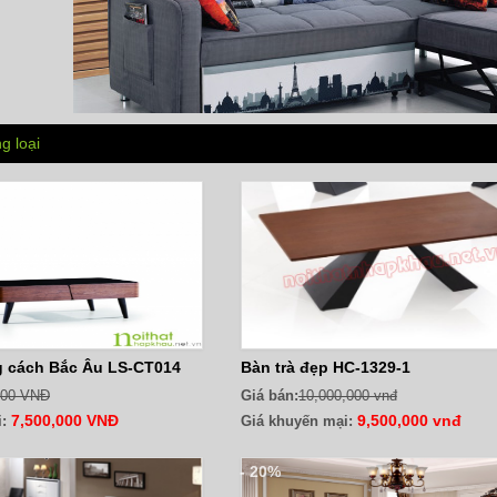
g loại
g cách Bắc Âu LS-CT014
Bàn trà đẹp HC-1329-1
000 VNĐ
Giá bán:
10,000,000 vnđ
7,500,000 VNĐ
9,500,000 vnđ
:
Giá khuyến mại:
- 20%