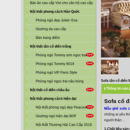
Bàn ăn cao cấp Vivi cho căn hộ cao cấp
Nội thất phong cách Hàn Quốc
Phòng ngủ đẹp Juliet -Eva
Giường da cao cấp
Bàn trang điểm
Nội thất tân cổ điển trắng
Phòng ngủ Tommy sơn ngọc trai
Phòng ngủ Tommy 9018
Phòng ngủ VIP Paris Style
Sofa tân cổ điển
Phòng ngủ ngọc trai nâu bóng
Thông tin sản
Nội thất cổ điển châu âu
Nội thất phong cách hiện đại
Sofa cổ 
Nội thất phòng ngủ đẹp Peacook
Mẫu ghế sofa c
những ai yêu thí
Giường ngủ hiện đại BOF
người thân…
Nội thất Thượng Hải Cao Cấp 2016
1.Chất liệu sản