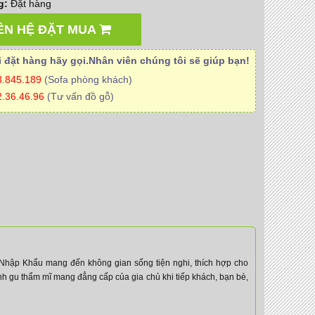
g:
Đặt hàng
ÊN HỆ ĐẶT MUA
 đặt hàng hãy gọi.Nhân viên
chúng tôi
sẽ giúp bạn!
3.845.189
(Sofa phòng khách)
.36.46.96
(Tư vấn đồ gỗ)
hập Khẩu mang đến không gian sống tiện nghi, thích hợp cho
ịnh gu thẩm mĩ mang đẳng cấp của gia chủ khi tiếp khách, bạn bè,