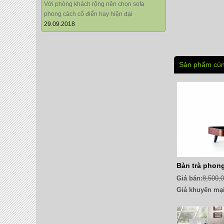
Với phòng khách rộng nên chọn sofa
phong cách cổ điển hay hiện đại
29.09.2018
Sản phẩm cùn
Bàn trà phon
Giá bán:
8,500,
Giá khuyến mại