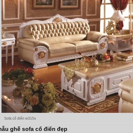
Sofa cổ điển w315s
mẫu ghế sofa cổ điển đẹp