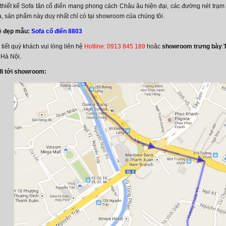
iết kế Sofa tân cổ điển mang phong cách Châu âu hiện đại, các đường nét trạm trổ
a, sản phẩm này duy nhất chỉ có tại showroom của chúng tôi.
ẻ đẹp mẫu:
Sofa cổ điển 8803
 tiết quý khách vui lòng liên hệ
Hotline: 0913 845 189
hoăc
showroom trưng bày
:
 Hà Nội.
i tới showroom: