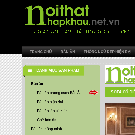
TRANG CHỦ
BÀN ĂN
PHÒNG NGỦ ĐẸP HIỆN ĐẠI
DANH MỤC SẢN PHẨM
Bàn ăn
SOFA CỔ ĐI
Bàn ăn phong cách Bắc Âu
Bàn ăn hiện đại
Bàn ăn tân cổ điển
Ghế bàn ăn
Bàn ăn thông minh