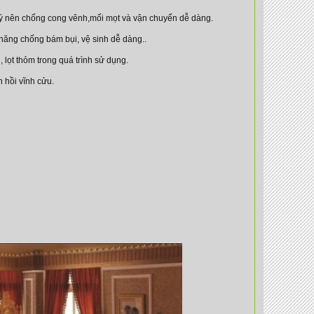
 lý nên chống cong vênh,mối mọt và vận chuyển dễ dàng.
 năng chống bám bụi, vệ sinh dễ dàng..
lọt thỏm trong quá trình sử dụng.
n hồi vĩnh cửu.