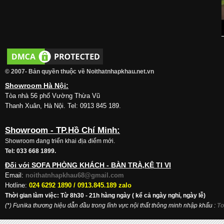
© 2007- Bản quyền thuộc về Noithatnhapkhau.net.vn
Showroom Hà Nội:
Tòa nhà 56 phố Vường Thừa Vũ
Thanh Xuân, Hà Nội. Tel: 0913 845 189.
Showroom - TP.Hồ Chí Minh:
Showroom đang triển khai địa điểm mới.
Tel: 033 668 1899.
Đối với SOFA PHÒNG KHÁCH - BÀN TRÀ,KỆ TI VI
Email:
noithatnhapkhau68@gmail.com
Hotline:
024 6292 1890 /
0913.845.189 zalo
Thời gian làm việc: Từ 8h30 - 21h hàng ngày ( kể cả ngày nghỉ, ngày lễ)
(*) Funika thương hiệu dẫn đầu trong lĩnh vực nội thất thông minh nhập khẩu
:
To