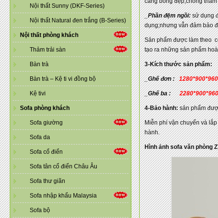
càng bóng đẹp,chống thấm 
Nội thất Sunny (DKF-Series)
_Phần đệm ngồi:
sử dụng đệ
Nội thất Natural đen trắng (B-Series)
dụng;nhưng vẫn đảm bảo đượ
Nội thất phòng khách
Sản phẩm được làm theo 
Thảm trải sàn
tạo ra những sản phẩm hoàn 
Bàn trà
3-Kích thước sản phẩm:
Bàn trà – Kệ ti vi đồng bộ
_Ghế đơn :
1280*900*96
Kệ tivi
_Ghế ba :
2280*900*96
Sofa phòng khách
4-Bảo hành:
sản phẩm được
Sofa giường
Miễn phí vận chuyển và lắp 
hành.
Sofa da
Hình ảnh sofa văn phòng 
Sofa cổ điển
Sofa tân cổ điển Châu Âu
Sofa thư giãn
Sofa nhập khẩu Malaysia
Sofa bộ