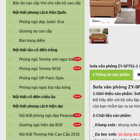
Bàn ăn cao cấp Vivi cho căn hộ cao cấp
Nội thất phong cách Hàn Quốc
Phòng ngủ đẹp Juliet -Eva
Giường da cao cấp
Bàn trang điểm
Nội thất tân cổ điển trắng
Phòng ngủ Tommy sơn ngọc trai
Sofa văn phòng ZY-SF751-1
n
Phòng ngủ Tommy 9018
Thông tin sản phẩm
Phòng ngủ VIP Paris Style
Sofa văn phòng ZY-S
Phòng ngủ ngọc trai nâu bóng
1-Giới thiệu sản phẩm: So
Nội thất cổ điển châu âu
thể.Hãy đến với bộ siêu tậ
Nội thất phong cách hiện đại
của bạn nhằm tạo ra sự hứng
Nội thất phòng ngủ đẹp Peacook
2-Chất liệu sản phẩm:
Giường ngủ hiện đại BOF
_Khung sofa :
khung sofa s
Nội thất Thượng Hải Cao Cấp 2016
_
Da bọc sofa
:
sử dụng da bò