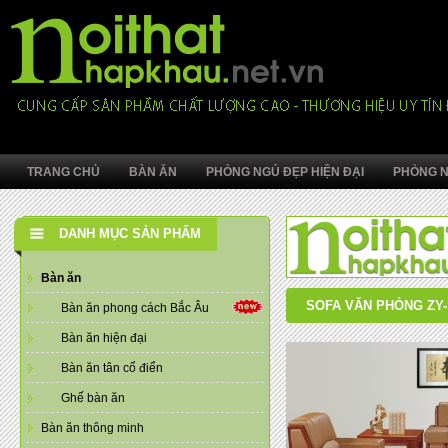
TRANG CHỦ
BÀN ĂN
PHÒNG NGỦ ĐẸP HIỆN ĐẠI
PHÒNG N
DANH MỤC SẢN PHẨM
Bàn ăn
SOFA VĂN PHÒNG ZY-
Bàn ăn phong cách Bắc Âu
Bàn ăn hiện đại
Bàn ăn tân cổ điển
Ghế bàn ăn
Bàn ăn thông minh