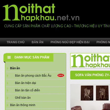
TRANG CHỦ
BÀN ĂN
PHÒNG NGỦ ĐẸP HIỆN ĐẠI
PHÒNG N
DANH MỤC SẢN PHẨM
Bàn ăn
SOFA VĂN PHÒNG ZY-
Bàn ăn phong cách Bắc Âu
Bàn ăn hiện đại
Bàn ăn tân cổ điển
Ghế bàn ăn
Bàn ăn thông minh