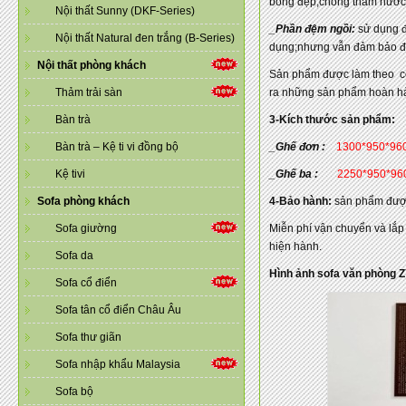
bóng đẹp,chống thấm nước 
Nội thất Sunny (DKF-Series)
_Phần đệm ngồi:
sử dụng đệ
Nội thất Natural đen trắng (B-Series)
dụng;nhưng vẫn đảm bảo đượ
Nội thất phòng khách
Sản phẩm được làm theo côn
Thảm trải sàn
ra những sản phẩm hoàn hảo 
Bàn trà
3-Kích thước sản phẩm:
Bàn trà – Kệ ti vi đồng bộ
_Ghế đơn :
1300*950*96
Kệ tivi
_Ghế ba :
2250*950*96
Sofa phòng khách
4-Bảo hành:
sản phẩm được
Sofa giường
Miễn phí vận chuyển và lắp 
hiện hành.
Sofa da
Hình ảnh sofa văn phòng 
Sofa cổ điển
Sofa tân cổ điển Châu Âu
Sofa thư giãn
Sofa nhập khẩu Malaysia
Sofa bộ