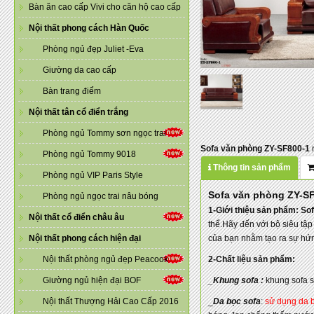
Bàn ăn cao cấp Vivi cho căn hộ cao cấp
Nội thất phong cách Hàn Quốc
Phòng ngủ đẹp Juliet -Eva
Giường da cao cấp
Bàn trang điểm
Nội thất tân cổ điển trắng
Phòng ngủ Tommy sơn ngọc trai
Sofa văn phòng ZY-SF800-1
n
Phòng ngủ Tommy 9018
Thông tin sản phẩm
Phòng ngủ VIP Paris Style
Sofa văn phòng ZY-S
Phòng ngủ ngọc trai nâu bóng
1-Giới thiệu sản phẩm: So
Nội thất cổ điển châu âu
thể.Hãy đến với bộ siêu tậ
Nội thất phong cách hiện đại
của bạn nhằm tạo ra sự hứng
Nội thất phòng ngủ đẹp Peacook
2-Chất liệu sản phẩm:
Giường ngủ hiện đại BOF
_Khung sofa :
khung sofa s
Nội thất Thượng Hải Cao Cấp 2016
_
Da bọc sofa
:
sử dụng da b