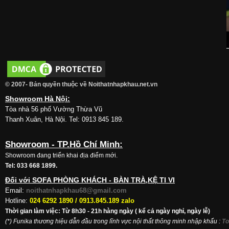
© 2007- Bản quyền thuộc về Noithatnhapkhau.net.vn
Showroom Hà Nội:
Tòa nhà 56 phố Vường Thừa Vũ
Thanh Xuân, Hà Nội. Tel: 0913 845 189.
Showroom - TP.Hồ Chí Minh:
Showroom đang triển khai địa điểm mới.
Tel: 033 668 1899.
Đối với SOFA PHÒNG KHÁCH - BÀN TRÀ,KỆ TI VI
Email:
noithatnhapkhau68@gmail.com
Hotline:
024 6292 1890 /
0913.845.189 zalo
Thời gian làm việc: Từ 8h30 - 21h hàng ngày ( kể cả ngày nghỉ, ngày lễ)
(*) Funika thương hiệu dẫn đầu trong lĩnh vực nội thất thông minh nhập khẩu
:
To