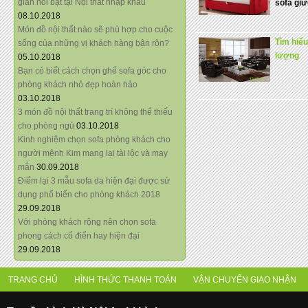
giãn nổi bật tại Nội thất nhập khẩu
sofa gi
08.10.2018
Món đồ nội thất nào sẽ phù hợp cho cuộc
Tìm hiểu
sống của những vị khách hàng bận rộn?
lượng
05.10.2018
Bạn có biết cách chọn ghế sofa góc cho
phòng khách nhỏ đẹp hoàn hảo
03.10.2018
3 món đồ nội thất trang trí không thể thiếu
cho phòng ngủ
03.10.2018
Kinh nghiệm chọn sofa phòng khách cho
người mệnh Kim mang lại tài lộc và may
mắn
30.09.2018
Điểm lại 3 mẫu sofa da hiện đại được sử
dụng phổ biến cho phòng khách 2018
29.09.2018
Với phòng khách rộng nên chọn sofa
phong cách cổ điển hay hiện đại
29.09.2018
TRANG CHỦ
HÌNH THỨC THANH TOÁN
VẬN CHUYỂN GIAO NHẬN