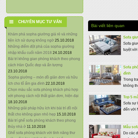
CHUYÊN MỤC TƯ VẤN
Bài viết liên quan
Khám phá sopha giường giá rẻ và những
Sofa giư
tiện ích sử dụng không ngờ
25.10.2018
Sofa giư
Những điểm đột phá của sopha giường
tuyệt vời
nhập khẩu cuối năm 2018
24.10.2018
Bài trí không gian phòng khách theo phong
cách Hàn Quốc đẹp và ấn tượng
Sofa phò
23.10.2018
đình
Sopha giường – món đồ giản đơn và hữu
Trong tra
ích cho tổ ấm gia đình
22.10.2018
không th
Chọn màu sắc sofa phòng khách phù hợp
với phong cách nội thất giản đơn, hiện đại
Top 5 m
18.10.2018
Sofa sự 
Những giải pháp hữu ích khi bài trí đồ nội
đến với 
thất cho không gian nhỏ hẹp
15.10.2018
Bài trí ghế sofa phòng khách theo phong
thủy nhà ở
11.10.2018
Mẫu sof
Ghế sofa phòng khách với tính năng thư
Do các đ