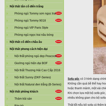
Nội thất tân cổ điển trắng
Phòng ngủ Tommy sơn ngọc trai
Phòng ngủ Tommy 9018
Phòng ngủ VIP Paris Style
Phòng ngủ ngọc trai nâu bóng
Nội thất cổ điển châu âu
Nội thất phong cách hiện đại
Nội thất phòng ngủ đẹp Peacook
Giường ngủ hiện đại BOF
Nội thất Thượng Hải Cao Cấp 2016
Nội thất Sunny (DKF-Series)
Sofa góc
có 3 hình dạng chính
Không cần quá bề thế hay hoà
Nội thất Natural đen trắng (B-Series)
hoặc thanh mảnh, một vài chiế
Nội thất phòng khách
Khi chọn lựa một bộ
sofa góc
nhiêu không gian cho bộ sofa
Thảm trải sàn
Thật tốt nếu bộ sofa có thêm 
Bàn trà