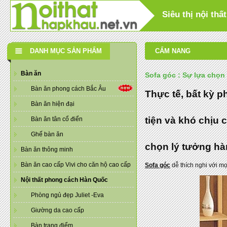
Siêu thị nội th
DANH MỤC SẢN PHẨM
CẨM NANG
Bàn ăn
Sofa góc : Sự lựa chọ
Bàn ăn phong cách Bắc Âu
Thực tế, bất kỳ 
Bàn ăn hiện đại
tiện và khó chịu 
Bàn ăn tân cổ điển
Ghế bàn ăn
chọn lý tưởng hà
Bàn ăn thông minh
Bàn ăn cao cấp Vivi cho căn hộ cao cấp
Sofa góc
dễ thích nghi với mọ
Nội thất phong cách Hàn Quốc
Phòng ngủ đẹp Juliet -Eva
Giường da cao cấp
Bàn trang điểm