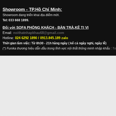
Showroom - TP.Hồ Chí Minh:
Showroom đang triển khai địa điểm mới.
Tel: 033 668 1899.
Đối với SOFA PHÒNG KHÁCH - BÀN TRÀ,KỆ TI VI
Email:
noithatnhapkhau68@gmail.com
Hotline:
024 6292 1890 /
0913.845.189 zalo
Thời gian làm việc: Từ 8h30 - 21h hàng ngày ( kể cả ngày nghỉ, ngày lễ)
(*) Funika thương hiệu dẫn đầu trong lĩnh vực nội thất thông minh nhập khẩu
:
To