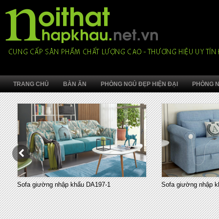
TRANG CHỦ
BÀN ĂN
PHÒNG NGỦ ĐẸP HIỆN ĐẠI
PHÒNG N
Sofa giường nhập khẩu DA197-1
Sofa giường nhập k