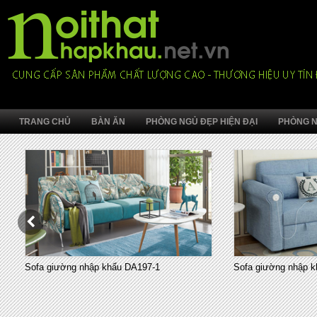
TRANG CHỦ
BÀN ĂN
PHÒNG NGỦ ĐẸP HIỆN ĐẠI
PHÒNG N
Sofa giường nhập khẩu DA197-1
Sofa giường nhập k