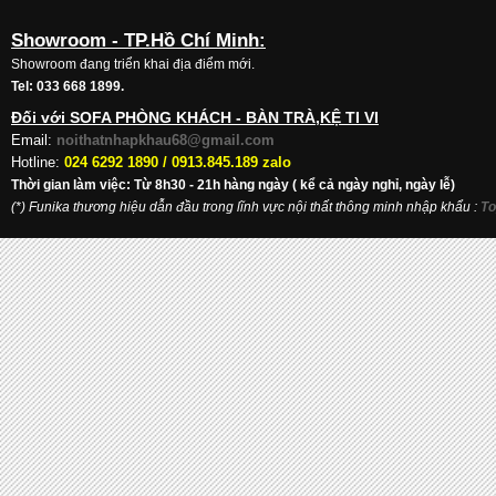
Showroom - TP.Hồ Chí Minh:
Showroom đang triển khai địa điểm mới.
Tel: 033 668 1899.
Đối với SOFA PHÒNG KHÁCH - BÀN TRÀ,KỆ TI VI
Email:
noithatnhapkhau68@gmail.com
Hotline:
024 6292 1890 /
0913.845.189 zalo
Thời gian làm việc: Từ 8h30 - 21h hàng ngày ( kể cả ngày nghỉ, ngày lễ)
(*) Funika thương hiệu dẫn đầu trong lĩnh vực nội thất thông minh nhập khẩu
:
To