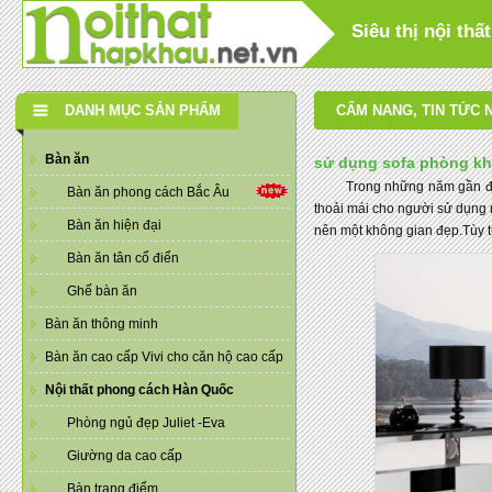
Siêu thị nội th
DANH MỤC SẢN PHẨM
CẨM NANG
,
TIN TỨC 
Bàn ăn
sử dụng sofa phòng khá
Trong những năm gần đây
Bàn ăn phong cách Bắc Âu
thoải mái cho người sử dụng 
Bàn ăn hiện đại
nên một không gian đẹp.Tùy t
Bàn ăn tân cổ điển
Ghế bàn ăn
Bàn ăn thông minh
Bàn ăn cao cấp Vivi cho căn hộ cao cấp
Nội thất phong cách Hàn Quốc
Phòng ngủ đẹp Juliet -Eva
Giường da cao cấp
Bàn trang điểm