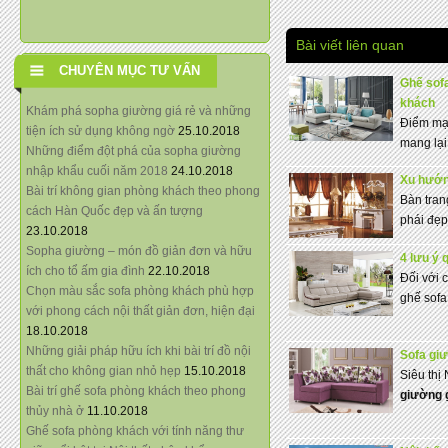
Bài viết liên quan
CHUYÊN MỤC TƯ VẤN
Ghế sof
khách
Khám phá sopha giường giá rẻ và những
Điểm mạn
tiện ích sử dụng không ngờ
25.10.2018
mang lại
Những điểm đột phá của sopha giường
nhập khẩu cuối năm 2018
24.10.2018
Xu hướn
Bài trí không gian phòng khách theo phong
Bàn tra
cách Hàn Quốc đẹp và ấn tượng
phái đẹp
23.10.2018
Sopha giường – món đồ giản đơn và hữu
4 lưu ý 
ích cho tổ ấm gia đình
22.10.2018
Đối với 
Chọn màu sắc sofa phòng khách phù hợp
ghế sofa
với phong cách nội thất giản đơn, hiện đại
18.10.2018
Những giải pháp hữu ích khi bài trí đồ nội
Sofa giư
thất cho không gian nhỏ hẹp
15.10.2018
Siêu thị 
Bài trí ghế sofa phòng khách theo phong
giường g
thủy nhà ở
11.10.2018
Ghế sofa phòng khách với tính năng thư