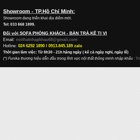
Showroom - TP.Hồ Chí Minh:
Showroom đang triển khai địa điểm mới.
Tel: 033 668 1899.
Đối với SOFA PHÒNG KHÁCH - BÀN TRÀ,KỆ TI VI
Email:
noithatnhapkhau68@gmail.com
Hotline:
024 6292 1890 /
0913.845.189 zalo
Thời gian làm việc: Từ 8h30 - 21h hàng ngày ( kể cả ngày nghỉ, ngày lễ)
(*) Funika thương hiệu dẫn đầu trong lĩnh vực nội thất thông minh nhập khẩu
:
To