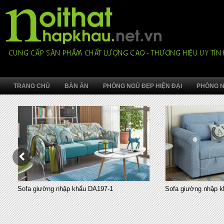
TRANG CHỦ
BÀN ĂN
PHÒNG NGỦ ĐẸP HIỆN ĐẠI
PHÒNG N
Sofa giường nhập khẩu DA197-1
Sofa giường nhập k