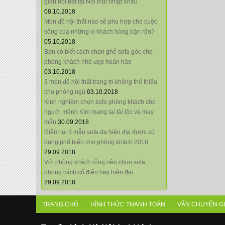
giãn nổi bật tại Nội thất nhập khẩu
08.10.2018
Món đồ nội thất nào sẽ phù hợp cho cuộc
sống của những vị khách hàng bận rộn?
05.10.2018
Bạn có biết cách chọn ghế sofa góc cho
phòng khách nhỏ đẹp hoàn hảo
03.10.2018
3 món đồ nội thất trang trí không thể thiếu
cho phòng ngủ
03.10.2018
Kinh nghiệm chọn sofa phòng khách cho
người mệnh Kim mang lại tài lộc và may
mắn
30.09.2018
Điểm lại 3 mẫu sofa da hiện đại được sử
dụng phổ biến cho phòng khách 2018
29.09.2018
Với phòng khách rộng nên chọn sofa
phong cách cổ điển hay hiện đại
29.09.2018
TRANG CHỦ
HÌNH THỨC THANH TOÁN
VẬN CHUYỂN G