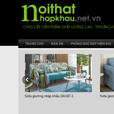
TRANG CHỦ
BÀN ĂN
PHÒNG NGỦ ĐẸP HIỆN ĐẠI
Sofa giường nhập khẩu DA197-1
Sofa giư