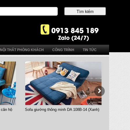
NỘI THẤT PHÒNG KHÁCH
CÔNG TRÌNH
TIN TỨC
 căn hộ
Sofa giường thông minh DA 108B-14 (Xanh)
Bàn ăn thô