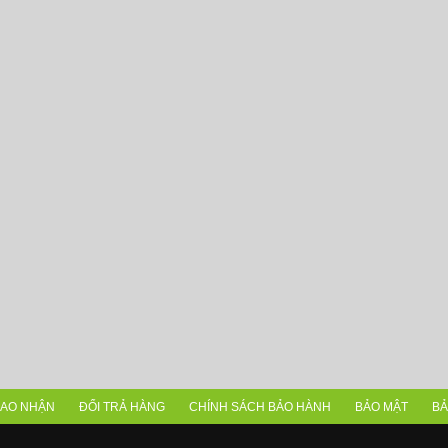
IAO NHẬN
ĐỔI TRẢ HÀNG
CHÍNH SÁCH BẢO HÀNH
BẢO MẬT
BẢ