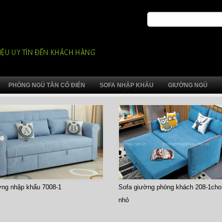
PHÒNG NGỦ TÂN CỔ ĐIỂN
SOFA NHẬP KHẨU
GIƯỜNG NGỦ
ờng nhập khẩu 7008-1
Sofa giường phòng khách 208-1cho
nhỏ