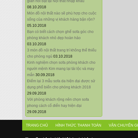
giãn nổi bật tại Nội thất nhập khẩu
08.10.2018
Món đồ nội thất nào sẽ phù hợp cho cuộc
sống của những vị khách hàng bận rộn?
05.10.2018
Bạn có biết cách chọn ghế sofa góc cho
phòng khách nhỏ đẹp hoàn hảo
03.10.2018
3 món đồ nội thất trang trí không thể thiếu
cho phòng ngủ
03.10.2018
Kinh nghiệm chọn sofa phòng khách cho
người mệnh Kim mang lại tài lộc và may
mắn
30.09.2018
Điểm lại 3 mẫu sofa da hiện đại được sử
dụng phổ biến cho phòng khách 2018
29.09.2018
Với phòng khách rộng nên chọn sofa
phong cách cổ điển hay hiện đại
29.09.2018
TRANG CHỦ
HÌNH THỨC THANH TOÁN
VẬN CHUYỂN G