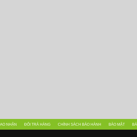
IAO NHẬN
ĐỔI TRẢ HÀNG
CHÍNH SÁCH BẢO HÀNH
BẢO MẬT
BẢ