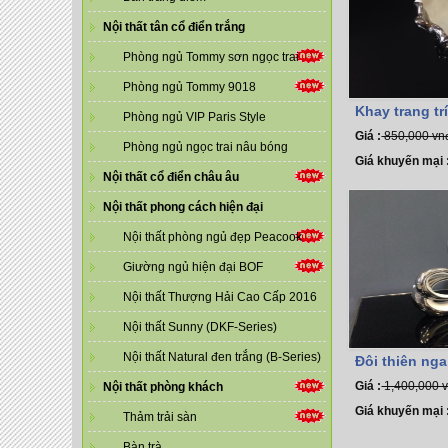
Nội thất tân cổ điển trắng
Phòng ngủ Tommy sơn ngọc trai
Phòng ngủ Tommy 9018
Khay trang tr
Phòng ngủ VIP Paris Style
Giá :
850,000 vn
Phòng ngủ ngọc trai nâu bóng
Giá khuyến mại 
Nội thất cổ điển châu âu
Nội thất phong cách hiện đại
Nội thất phòng ngủ đẹp Peacook
Giường ngủ hiện đại BOF
Nội thất Thượng Hải Cao Cấp 2016
Nội thất Sunny (DKF-Series)
Nội thất Natural đen trắng (B-Series)
Đôi thiên nga
Giá :
1,400,000 
Nội thất phòng khách
Giá khuyến mại 
Thảm trải sàn
Bàn trà