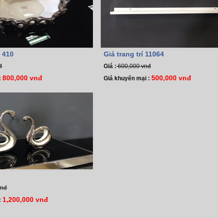
í 410
Giá trang trí 11064
đ
Giá :
600,000 vnđ
800,000 vnđ
500,000 vnđ
:
Giá khuyến mại :
vnđ
1,200,000 vnđ
: