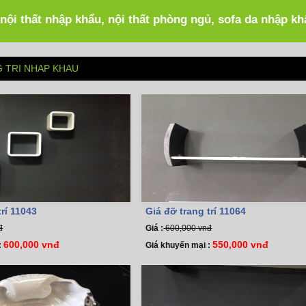
 nội thất nhập khẩu, nội thất phòng ngủ, sofa da nhập k
 TRI NHAP KHAU
rí 11043
Giá đỡ trang trí 11064
đ
Giá :
600,000 vnđ
600,000 vnđ
550,000 vnđ
:
Giá khuyến mại :