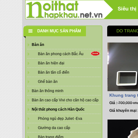
Siêu thị
DO TRANG
DANH MỤC SẢN PHẨM
Bàn ăn
Bàn ăn phong cách Bắc Âu
Bàn ăn hiện đại
Bàn ăn tân cổ điển
Ghế bàn ăn
Bàn ăn thông minh
Khung trang t
Bàn ăn cao cấp Vivi cho căn hộ cao cấp
Giá :
700,000 vn
Nội thất phong cách Hàn Quốc
Giá khuyến mại 
Phòng ngủ đẹp Juliet -Eva
Giường da cao cấp
Bàn trang điểm