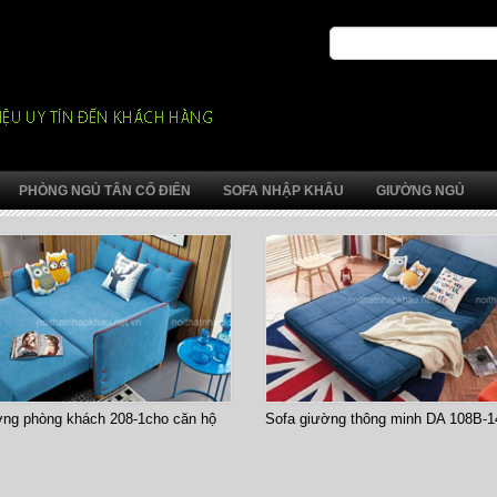
PHÒNG NGỦ TÂN CỔ ĐIỂN
SOFA NHẬP KHẨU
GIƯỜNG NGỦ
ờng phòng khách 208-1cho căn hộ
Sofa giường thông minh DA 108B-1