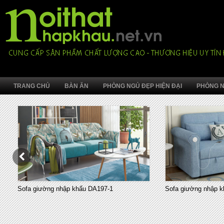
TRANG CHỦ
BÀN ĂN
PHÒNG NGỦ ĐẸP HIỆN ĐẠI
PHÒNG N
Sofa giường nhập khẩu DA197-1
Sofa giường nhập k