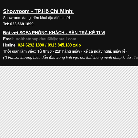
Showroom - TP.Hồ Chí Minh:
Showroom đang triển khai địa điểm mới.
Tel: 033 668 1899.
Đối với SOFA PHÒNG KHÁCH - BÀN TRÀ,KỆ TI VI
Email:
noithatnhapkhau68@gmail.com
Hotline:
024 6292 1890 /
0913.845.189 zalo
Thời gian làm việc: Từ 8h30 - 21h hàng ngày ( kể cả ngày nghỉ, ngày lễ)
(*) Funika thương hiệu dẫn đầu trong lĩnh vực nội thất thông minh nhập khẩu
:
To