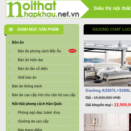
Siêu thị nội th
GIUONG CHAT LU
DANH MỤC SẢN PHẨM
Bàn ăn
- 20%
Bàn ăn phong cách Bắc Âu
Bàn ăn hiện đại
Bàn ăn tân cổ điển
Ghế bàn ăn
Bàn ăn thông minh
Giường A3307L+3306
Bàn ăn cao cấp Vivi cho căn hộ cao cấp
Giá :
15,600,000 VNĐ
Nội thất phong cách Hàn Quốc
12,500,
Giá khuyến mại :
Phòng ngủ đẹp Juliet -Eva
Giường da cao cấp
Bàn trang điểm