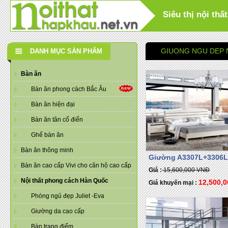
Siêu thị nội th
GIUONG NGU DEP 
DANH MỤC SẢN PHẨM
Bàn ăn
- 20%
Bàn ăn phong cách Bắc Âu
Bàn ăn hiện đại
Bàn ăn tân cổ điển
Ghế bàn ăn
Bàn ăn thông minh
Giường A3307L+3306
Bàn ăn cao cấp Vivi cho căn hộ cao cấp
Giá :
15,600,000 VNĐ
Nội thất phong cách Hàn Quốc
12,500,
Giá khuyến mại :
Phòng ngủ đẹp Juliet -Eva
Giường da cao cấp
Bàn trang điểm