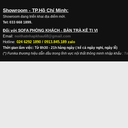
Showroom - TP.Hồ Chí Minh:
Showroom đang triển khai địa điểm mới.
Tel: 033 668 1899.
Đối với SOFA PHÒNG KHÁCH - BÀN TRÀ,KỆ TI VI
Email:
noithatnhapkhau68@gmail.com
Hotline:
024 6292 1890 /
0913.845.189 zalo
Thời gian làm việc: Từ 8h30 - 21h hàng ngày ( kể cả ngày nghỉ, ngày lễ)
(*) Funika thương hiệu dẫn đầu trong lĩnh vực nội thất thông minh nhập khẩu
:
To