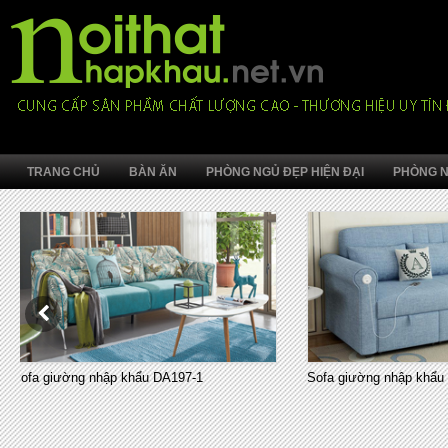
TRANG CHỦ
BÀN ĂN
PHÒNG NGỦ ĐẸP HIỆN ĐẠI
PHÒNG N
Sofa giường nhập khẩu 7008-1
Sofa giường phòng 
nhỏ