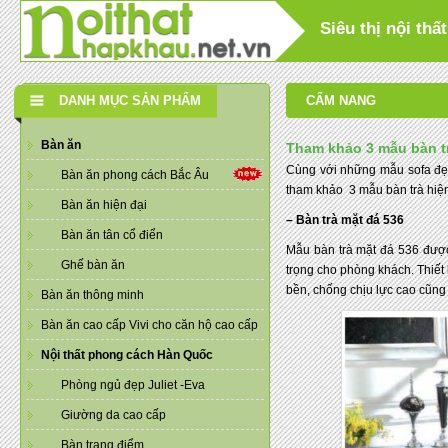
Siêu thị nội th
DANH MỤC SẢN PHẨM
CẨM NANG
Bàn ăn
Tham khảo 3 mẫu bàn t
Cùng với những mẫu sofa đẹp,
Bàn ăn phong cách Bắc Âu
tham khảo 3 mẫu bàn trà hiện 
Bàn ăn hiện đại
– Bàn trà mặt đá 536
Bàn ăn tân cổ điển
Mẫu bàn trà mặt đá 536 được
Ghế bàn ăn
trọng cho phòng khách. Thiết
bền, chống chịu lực cao cũng
Bàn ăn thông minh
Bàn ăn cao cấp Vivi cho căn hộ cao cấp
Nội thất phong cách Hàn Quốc
Phòng ngủ đẹp Juliet -Eva
Giường da cao cấp
Bàn trang điểm