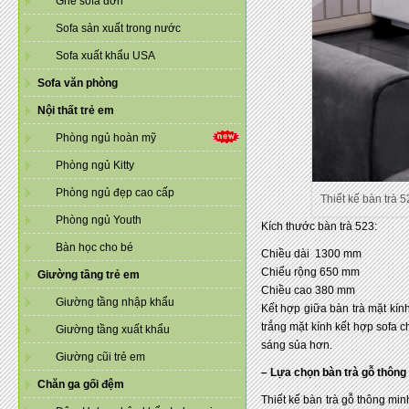
Ghế sofa đơn
Sofa sản xuất trong nước
Sofa xuất khẩu USA
Sofa văn phòng
Nội thất trẻ em
Phòng ngủ hoàn mỹ
Phòng ngủ Kitty
Phòng ngủ đẹp cao cấp
Thiết kế bàn trà 
Phòng ngủ Youth
Kích thước bàn trà 523:
Bàn học cho bé
Chiều dài 1300 mm
Chiểu rộng 650 mm
Giường tầng trẻ em
Chiều cao 380 mm
Giường tầng nhập khẩu
Kết hợp giữa bàn trà mặt kín
trắng mặt kính kết hợp sofa 
Giường tầng xuất khẩu
sáng sủa hơn.
Giường cũi trẻ em
– Lựa chọn bàn trà gỗ thông
Chăn ga gối đệm
Thiết kế bàn trà gỗ thông mi