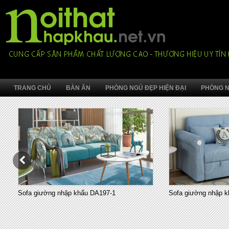
TRANG CHỦ
BÀN ĂN
PHÒNG NGỦ ĐẸP HIỆN ĐẠI
PHÒNG N
Sofa giường nhập khẩu DA197-1
Sofa giường nhập k