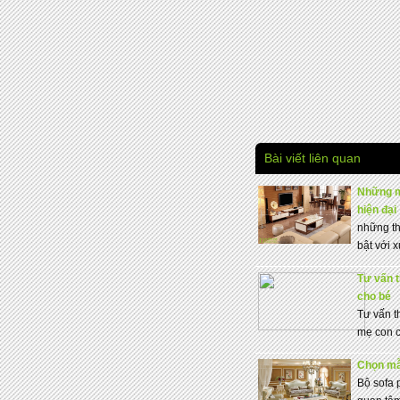
Bài viết liên quan
Những m
hiện đại
những th
bật với 
Tư vấn 
cho bé
Tư vấn t
mẹ con c
Chọn mẫ
Bộ sofa 