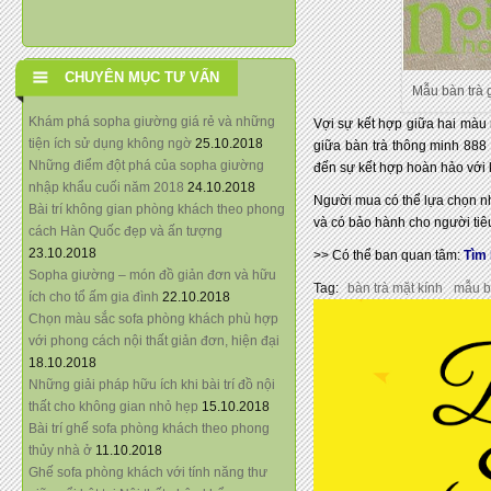
CHUYÊN MỤC TƯ VẤN
Mẫu bàn trà 
Khám phá sopha giường giá rẻ và những
Vợi sự kết hợp giữa hai màu
tiện ích sử dụng không ngờ
25.10.2018
giữa bàn trà thông minh 888
Những điểm đột phá của sopha giường
đến sự kết hợp hoàn hảo với 
nhập khẩu cuối năm 2018
24.10.2018
Người mua có thể lựa chọn nh
Bài trí không gian phòng khách theo phong
và có bảo hành cho người tiê
cách Hàn Quốc đẹp và ấn tượng
23.10.2018
>> Có thể ban quan tâm:
Tìm 
Sopha giường – món đồ giản đơn và hữu
Tag:
bàn trà mặt kính
mẫu b
ích cho tổ ấm gia đình
22.10.2018
Chọn màu sắc sofa phòng khách phù hợp
với phong cách nội thất giản đơn, hiện đại
18.10.2018
Những giải pháp hữu ích khi bài trí đồ nội
thất cho không gian nhỏ hẹp
15.10.2018
Bài trí ghế sofa phòng khách theo phong
thủy nhà ở
11.10.2018
Ghế sofa phòng khách với tính năng thư