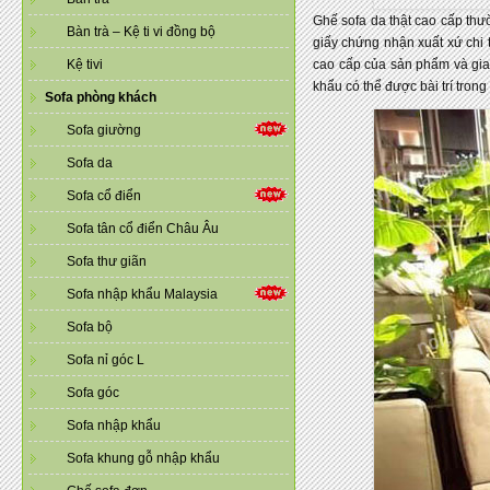
Ghế sofa da thật cao cấp thư
Bàn trà – Kệ ti vi đồng bộ
giấy chứng nhận xuất xứ chi 
Kệ tivi
cao cấp của sản phẩm và gia
khẩu có thể được bài trí tro
Sofa phòng khách
Sofa giường
Sofa da
Sofa cổ điển
Sofa tân cổ điển Châu Âu
Sofa thư giãn
Sofa nhập khẩu Malaysia
Sofa bộ
Sofa nỉ góc L
Sofa góc
Sofa nhập khẩu
Sofa khung gỗ nhập khẩu