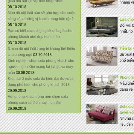
giãn nổi bật tại Nội thất nhập khẩu
nhàng và 
08.10.2018
Món đồ nội thất nào sẽ phù hợp cho cuộc
sống của những vị khách hàng bận rộn?
Lựa chọ
05.10.2018
Đối với 
Bạn có biết cách chọn ghế sofa góc cho
nhất, nó
phòng khách nhỏ đẹp hoàn hảo
03.10.2018
Tiện lợi
3 món đồ nội thất trang trí không thể thiếu
Sự xuất 
cho phòng ngủ
03.10.2018
phổ biến.
Kinh nghiệm chọn sofa phòng khách cho
người mệnh Kim mang lại tài lộc và may
mắn
30.09.2018
Phòng k
Điểm lại 3 mẫu sofa da hiện đại được sử
Mẫu ghế 
dụng phổ biến cho phòng khách 2018
dạng về 
29.09.2018
Với phòng khách rộng nên chọn sofa
phong cách cổ điển hay hiện đại
Sofa giư
29.09.2018
tuyệt vờ
Những ch
liệu bền