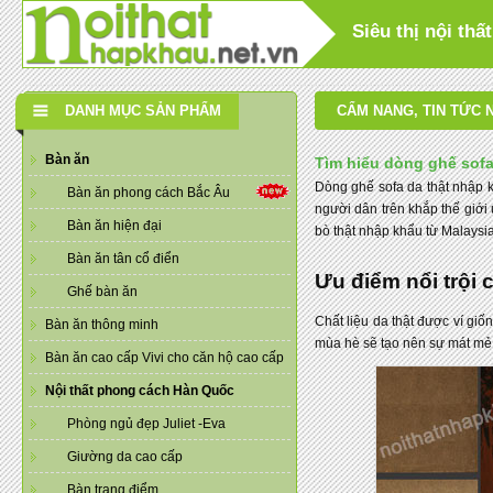
Siêu thị nội th
DANH MỤC SẢN PHẨM
CẨM NANG
,
TIN TỨC 
Bàn ăn
Tìm hiểu dòng ghế sofa
Dòng ghế sofa da thật nhập k
Bàn ăn phong cách Bắc Âu
người dân trên khắp thế giới
Bàn ăn hiện đại
bò thật nhập khẩu từ Malaysi
Bàn ăn tân cổ điển
Ưu điểm nổi trội 
Ghế bàn ăn
Chất liệu da thật được ví gi
Bàn ăn thông minh
mùa hè sẽ tạo nên sự mát mẻ, 
Bàn ăn cao cấp Vivi cho căn hộ cao cấp
Nội thất phong cách Hàn Quốc
Phòng ngủ đẹp Juliet -Eva
Giường da cao cấp
Bàn trang điểm