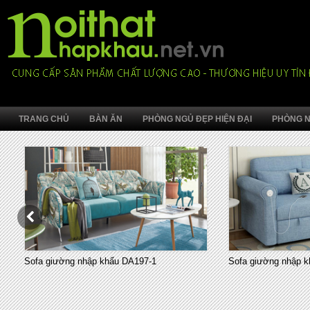
TRANG CHỦ
BÀN ĂN
PHÒNG NGỦ ĐẸP HIỆN ĐẠI
PHÒNG N
Sofa giường nhập khẩu DA197-1
Sofa giường nhập k