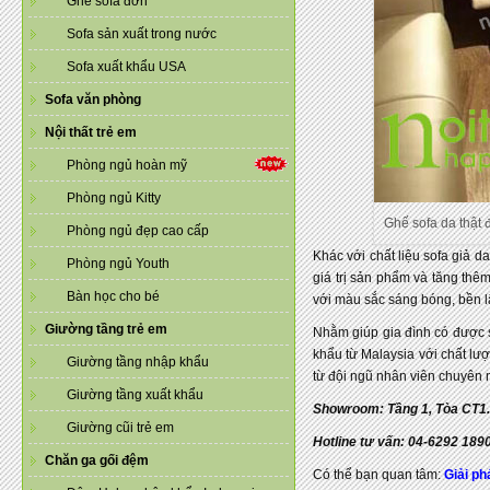
Ghế sofa đơn
Sofa sản xuất trong nước
Sofa xuất khẩu USA
Sofa văn phòng
Nội thất trẻ em
Phòng ngủ hoàn mỹ
Phòng ngủ Kitty
Ghế sofa da thật 
Phòng ngủ đẹp cao cấp
Khác với chất liệu sofa giả d
Phòng ngủ Youth
giá trị sản phẩm và tăng thê
Bàn học cho bé
với màu sắc sáng bóng, bền l
Giường tầng trẻ em
Nhằm giúp gia đình có được 
khẩu từ Malaysia với chất lư
Giường tầng nhập khẩu
từ đội ngũ nhân viên chuyên 
Giường tầng xuất khẩu
Showroom: Tầng 1, Tòa CT1.
Giường cũi trẻ em
Hotline tư vấn: 04-6292 189
Chăn ga gối đệm
Có thể bạn quan tâm:
Giải ph