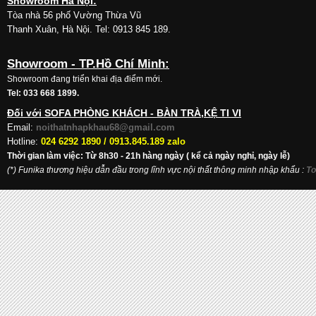
Showroom Hà Nội:
Tòa nhà 56 phố Vường Thừa Vũ
Thanh Xuân, Hà Nội. Tel: 0913 845 189.
Showroom - TP.Hồ Chí Minh:
Showroom đang triển khai địa điểm mới.
Tel: 033 668 1899.
Đối với SOFA PHÒNG KHÁCH - BÀN TRÀ,KỆ TI VI
Email:
noithatnhapkhau68@gmail.com
Hotline:
024 6292 1890 /
0913.845.189 zalo
Thời gian làm việc: Từ 8h30 - 21h hàng ngày ( kể cả ngày nghỉ, ngày lễ)
(*) Funika thương hiệu dẫn đầu trong lĩnh vực nội thất thông minh nhập khẩu
:
To