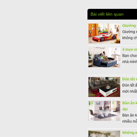
Bài viết liên quan
Giường n
Giường n
không ch
4 mẹo s
Bạn chưa
nhà mình
Đón tết 
Đón tết 
mới nhất,
Bàn ăn k
đại
Bàn ăn k
nhiều mẫ
Những mo