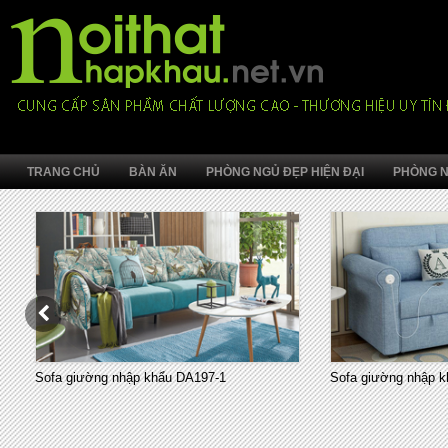
TRANG CHỦ
BÀN ĂN
PHÒNG NGỦ ĐẸP HIỆN ĐẠI
PHÒNG N
Sofa giường nhập khẩu DA197-1
Sofa giường nhập k