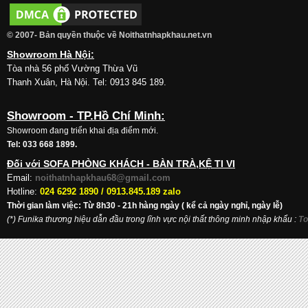
© 2007- Bản quyền thuộc về Noithatnhapkhau.net.vn
Showroom Hà Nội:
Tòa nhà 56 phố Vường Thừa Vũ
Thanh Xuân, Hà Nội. Tel: 0913 845 189.
Showroom - TP.Hồ Chí Minh:
Showroom đang triển khai địa điểm mới.
Tel: 033 668 1899.
Đối với SOFA PHÒNG KHÁCH - BÀN TRÀ,KỆ TI VI
Email:
noithatnhapkhau68@gmail.com
Hotline:
024 6292 1890 /
0913.845.189 zalo
Thời gian làm việc: Từ 8h30 - 21h hàng ngày ( kể cả ngày nghỉ, ngày lễ)
(*) Funika thương hiệu dẫn đầu trong lĩnh vực nội thất thông minh nhập khẩu
:
To