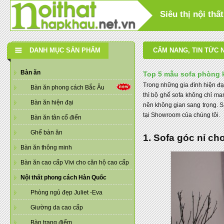
Siêu thị nội th
DANH MỤC SẢN PHẨM
CẨM NANG
,
TIN TỨC 
Bàn ăn
Top 5 mẫu sofa phòng k
Trong những gia đình hiện đại
Bàn ăn phong cách Bắc Âu
thì bộ ghế sofa không chỉ ma
Bàn ăn hiện đại
nên không gian sang trọng. S
tại Showroom của chúng tôi.
Bàn ăn tân cổ điển
Ghế bàn ăn
1. Sofa góc nỉ c
Bàn ăn thông minh
Bàn ăn cao cấp Vivi cho căn hộ cao cấp
Nội thất phong cách Hàn Quốc
Phòng ngủ đẹp Juliet -Eva
Giường da cao cấp
Bàn trang điểm